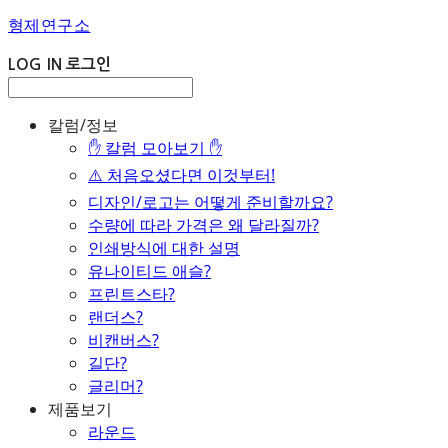
형제연구소
LOG IN
로그인
칼럼/정보
✋ 칼럼 모아보기 ✋
⚠️ 처음오셨다면 이것부터!
디자인/로고는 어떻게 준비할까요?
수량에 따라 가격은 왜 달라질까?
인쇄방식에 대한 설명
유나이티드 애슬?
프린트스타?
랜더스?
비캔버스?
길단?
글리머?
제품보기
라운드