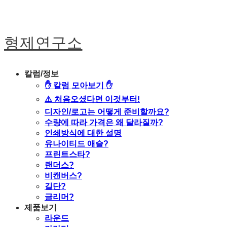
형제연구소
칼럼/정보
✋ 칼럼 모아보기 ✋
⚠️ 처음오셨다면 이것부터!
디자인/로고는 어떻게 준비할까요?
수량에 따라 가격은 왜 달라질까?
인쇄방식에 대한 설명
유나이티드 애슬?
프린트스타?
랜더스?
비캔버스?
길단?
글리머?
제품보기
라운드