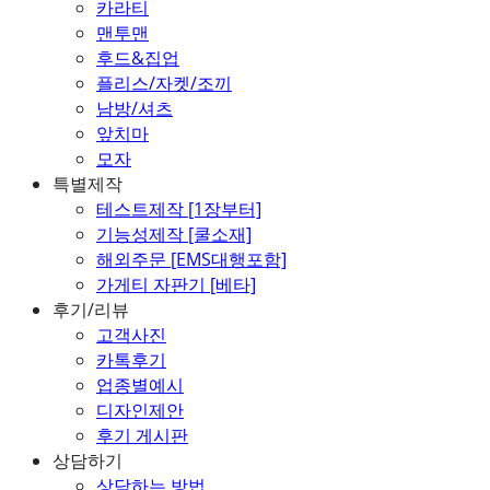
카라티
맨투맨
후드&집업
플리스/자켓/조끼
남방/셔츠
앞치마
모자
특별제작
테스트제작 [1장부터]
기능성제작 [쿨소재]
해외주문 [EMS대행포함]
가게티 자판기 [베타]
후기/리뷰
고객사진
카톡후기
업종별예시
디자인제안
후기 게시판
상담하기
상담하는 방법