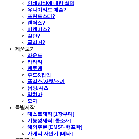
인쇄방식에 대한 설명
유나이티드 애슬?
프린트스타?
랜더스?
비캔버스?
길단?
글리머?
제품보기
라운드
카라티
맨투맨
후드&집업
플리스/자켓/조끼
남방/셔츠
앞치마
모자
특별제작
테스트제작 [1장부터]
기능성제작 [쿨소재]
해외주문 [EMS대행포함]
가게티 자판기 [베타]