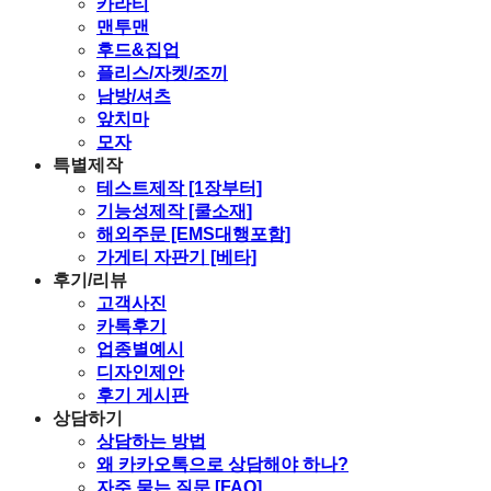
카라티
맨투맨
후드&집업
플리스/자켓/조끼
남방/셔츠
앞치마
모자
특별제작
테스트제작 [1장부터]
기능성제작 [쿨소재]
해외주문 [EMS대행포함]
가게티 자판기 [베타]
후기/리뷰
고객사진
카톡후기
업종별예시
디자인제안
후기 게시판
상담하기
상담하는 방법
왜 카카오톡으로 상담해야 하나?
자주 묻는 질문 [FAQ]