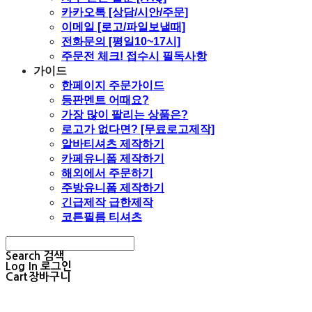
카카오톡 [상담/시안/주문]
이메일 [로고/파일보낼때]
전화문의 [평일10~17시]
주문전 체크! 접수시 필독사항
가이드
한페이지 주문가이드
등판멘트 어때요?
가장 많이 팔리는 상품은?
로고가 없다면? [무료로고제작]
알바티셔츠 제작하기
카페유니폼 제작하기
해외에서 주문하기
주방유니폼 제작하기
긴급제작 급한제작
코튼필름 티셔츠
Search
검색
Log In
로그인
Cart
장바구니