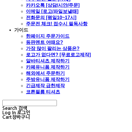
카카오톡 [상담/시안/주문]
이메일 [로고/파일보낼때]
전화문의 [평일10~17시]
주문전 체크! 접수시 필독사항
가이드
한페이지 주문가이드
등판멘트 어때요?
가장 많이 팔리는 상품은?
로고가 없다면? [무료로고제작]
알바티셔츠 제작하기
카페유니폼 제작하기
해외에서 주문하기
주방유니폼 제작하기
긴급제작 급한제작
코튼필름 티셔츠
Search
검색
Log In
로그인
Cart
장바구니