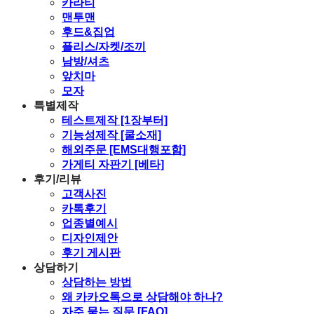
카라티
맨투맨
후드&집업
플리스/자켓/조끼
남방/셔츠
앞치마
모자
특별제작
테스트제작 [1장부터]
기능성제작 [쿨소재]
해외주문 [EMS대행포함]
가게티 자판기 [베타]
후기/리뷰
고객사진
카톡후기
업종별예시
디자인제안
후기 게시판
상담하기
상담하는 방법
왜 카카오톡으로 상담해야 하나?
자주 묻는 질문 [FAQ]