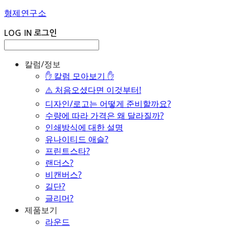
형제연구소
LOG IN
로그인
칼럼/정보
✋ 칼럼 모아보기 ✋
⚠️ 처음오셨다면 이것부터!
디자인/로고는 어떻게 준비할까요?
수량에 따라 가격은 왜 달라질까?
인쇄방식에 대한 설명
유나이티드 애슬?
프린트스타?
랜더스?
비캔버스?
길단?
글리머?
제품보기
라운드