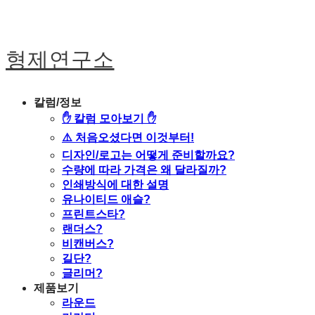
형제연구소
칼럼/정보
✋ 칼럼 모아보기 ✋
⚠️ 처음오셨다면 이것부터!
디자인/로고는 어떻게 준비할까요?
수량에 따라 가격은 왜 달라질까?
인쇄방식에 대한 설명
유나이티드 애슬?
프린트스타?
랜더스?
비캔버스?
길단?
글리머?
제품보기
라운드