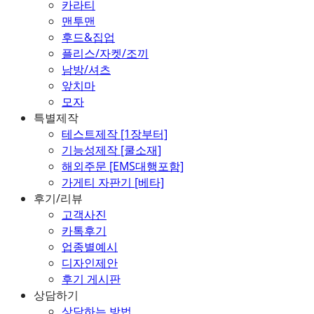
카라티
맨투맨
후드&집업
플리스/자켓/조끼
남방/셔츠
앞치마
모자
특별제작
테스트제작 [1장부터]
기능성제작 [쿨소재]
해외주문 [EMS대행포함]
가게티 자판기 [베타]
후기/리뷰
고객사진
카톡후기
업종별예시
디자인제안
후기 게시판
상담하기
상담하는 방법