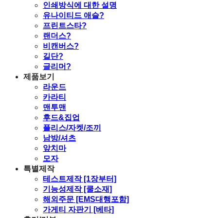
인쇄방식에 대한 설명
유나이티드 애슬?
프린트스타?
랜더스?
비캔버스?
길단?
글리머?
제품보기
라운드
카라티
맨투맨
후드&집업
플리스/자켓/조끼
남방/셔츠
앞치마
모자
특별제작
테스트제작 [1장부터]
기능성제작 [쿨소재]
해외주문 [EMS대행포함]
가게티 자판기 [베타]