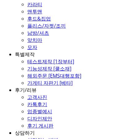
카라티
맨투맨
후드&집업
플리스/자켓/조끼
남방/셔츠
앞치마
모자
특별제작
테스트제작 [1장부터]
기능성제작 [쿨소재]
해외주문 [EMS대행포함]
가게티 자판기 [베타]
후기/리뷰
고객사진
카톡후기
업종별예시
디자인제안
후기 게시판
상담하기