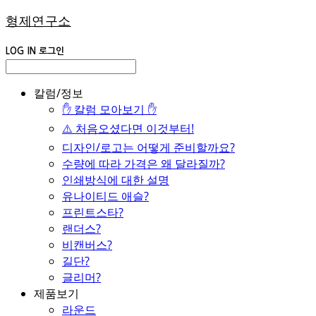
형제연구소
LOG IN
로그인
칼럼/정보
✋ 칼럼 모아보기 ✋
⚠️ 처음오셨다면 이것부터!
디자인/로고는 어떻게 준비할까요?
수량에 따라 가격은 왜 달라질까?
인쇄방식에 대한 설명
유나이티드 애슬?
프린트스타?
랜더스?
비캔버스?
길단?
글리머?
제품보기
라운드