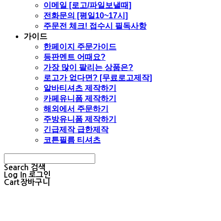
이메일 [로고/파일보낼때]
전화문의 [평일10~17시]
주문전 체크! 접수시 필독사항
가이드
한페이지 주문가이드
등판멘트 어때요?
가장 많이 팔리는 상품은?
로고가 없다면? [무료로고제작]
알바티셔츠 제작하기
카페유니폼 제작하기
해외에서 주문하기
주방유니폼 제작하기
긴급제작 급한제작
코튼필름 티셔츠
Search
검색
Log In
로그인
Cart
장바구니