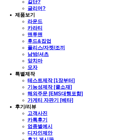
길단?
글리머?
제품보기
라운드
카라티
맨투맨
후드&집업
플리스/자켓/조끼
남방/셔츠
앞치마
모자
특별제작
테스트제작 [1장부터]
기능성제작 [쿨소재]
해외주문 [EMS대행포함]
가게티 자판기 [베타]
후기/리뷰
고객사진
카톡후기
업종별예시
디자인제안
후기 게시판