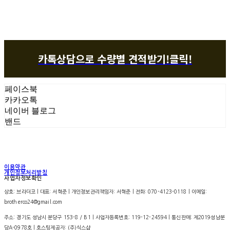
카톡상담으로 수량별 견적받기!클릭!
페이스북
카카오톡
네이버 블로그
밴드
이용약관
개인정보처리방침
사업자정보확인
상호: 브라더코 | 대표: 서혁준 | 개인정보관리책임자: 서혁준 | 전화: 070-4123-0118 | 이메일:
brotherco24@gmail.com
주소: 경기도 성남시 분당구 153-8 / B1 | 사업자등록번호:
119-12-24594
| 통신판매:
제2019성남분
당A-0978호
| 호스팅제공자: (주)식스샵