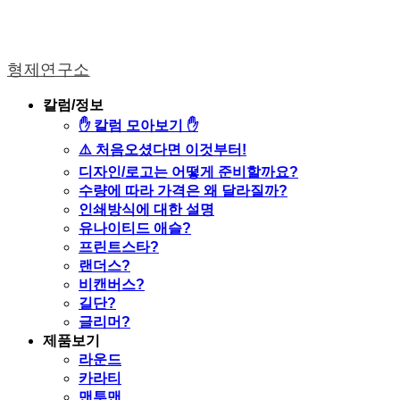
형제연구소
칼럼/정보
✋ 칼럼 모아보기 ✋
⚠️ 처음오셨다면 이것부터!
디자인/로고는 어떻게 준비할까요?
수량에 따라 가격은 왜 달라질까?
인쇄방식에 대한 설명
유나이티드 애슬?
프린트스타?
랜더스?
비캔버스?
길단?
글리머?
제품보기
라운드
카라티
맨투맨