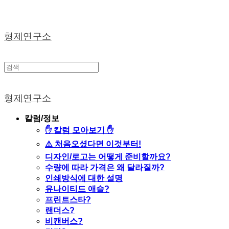
형제연구소
형제연구소
칼럼/정보
✋ 칼럼 모아보기 ✋
⚠️ 처음오셨다면 이것부터!
디자인/로고는 어떻게 준비할까요?
수량에 따라 가격은 왜 달라질까?
인쇄방식에 대한 설명
유나이티드 애슬?
프린트스타?
랜더스?
비캔버스?