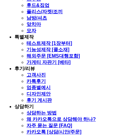
후드&집업
플리스/자켓/조끼
남방/셔츠
앞치마
모자
특별제작
테스트제작 [1장부터]
기능성제작 [쿨소재]
해외주문 [EMS대행포함]
가게티 자판기 [베타]
후기/리뷰
고객사진
카톡후기
업종별예시
디자인제안
후기 게시판
상담하기
상담하는 방법
왜 카카오톡으로 상담해야 하나?
자주 묻는 질문 [FAQ]
카카오톡 [상담/시안/주문]