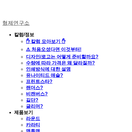
형제연구소
칼럼/정보
✋ 칼럼 모아보기 ✋
⚠️ 처음오셨다면 이것부터!
디자인/로고는 어떻게 준비할까요?
수량에 따라 가격은 왜 달라질까?
인쇄방식에 대한 설명
유나이티드 애슬?
프린트스타?
랜더스?
비캔버스?
길단?
글리머?
제품보기
라운드
카라티
맨투맨