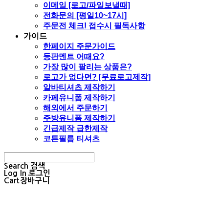
이메일 [로고/파일보낼때]
전화문의 [평일10~17시]
주문전 체크! 접수시 필독사항
가이드
한페이지 주문가이드
등판멘트 어때요?
가장 많이 팔리는 상품은?
로고가 없다면? [무료로고제작]
알바티셔츠 제작하기
카페유니폼 제작하기
해외에서 주문하기
주방유니폼 제작하기
긴급제작 급한제작
코튼필름 티셔츠
Search
검색
Log In
로그인
Cart
장바구니