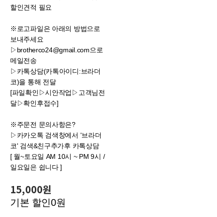
할인견적 필요
※로고파일은 아래의 방법으로
보내주세요
▷brotherco24@gmail.com으로
메일전송
▷카톡상담(카톡아이디:브라더
코)을 통해 전달
[파일확인▷시안작업▷고객님전
달▷확인후접수]
※주문전 문의사항은?
▷카카오톡 검색창에서 '브라더
코' 검색&친구추가후 카톡상담
[ 월~토요일 AM 10시 ~ PM 9시 /
일요일은 쉽니다 ]
15,000원
기본 할인
0원