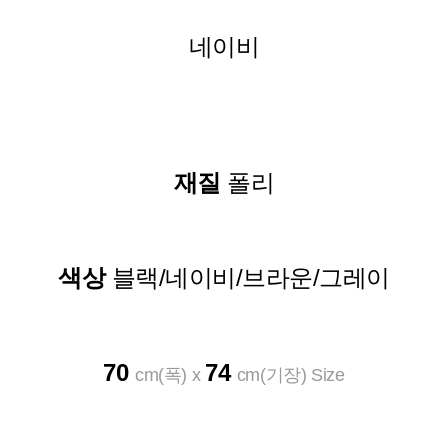
네이비
재질
폴리
색상
블랙/네이비/브라운/그레이
70
74
cm(폭) x
cm(기장) Size