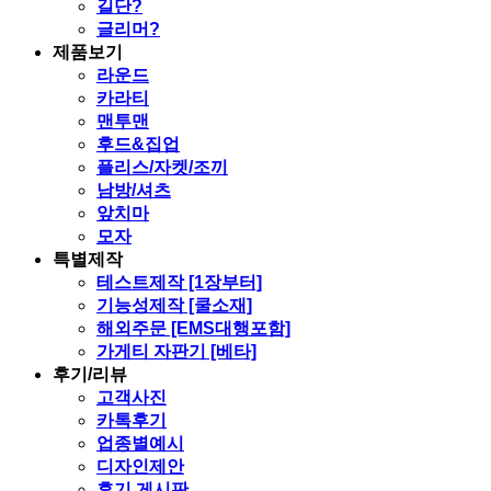
길단?
글리머?
제품보기
라운드
카라티
맨투맨
후드&집업
플리스/자켓/조끼
남방/셔츠
앞치마
모자
특별제작
테스트제작 [1장부터]
기능성제작 [쿨소재]
해외주문 [EMS대행포함]
가게티 자판기 [베타]
후기/리뷰
고객사진
카톡후기
업종별예시
디자인제안
후기 게시판