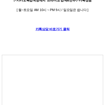
▷카카오톡검색창에서 '브라더코'검색&친추▷카톡상담
[ 월~토요일 AM 10시 ~ PM 9시 / 일요일은 쉽니다 ]
카톡상담 바로가기 클릭