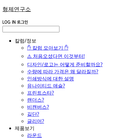
형제연구소
LOG IN
로그인
칼럼/정보
✋ 칼럼 모아보기 ✋
⚠️ 처음오셨다면 이것부터!
디자인/로고는 어떻게 준비할까요?
수량에 따라 가격은 왜 달라질까?
인쇄방식에 대한 설명
유나이티드 애슬?
프린트스타?
랜더스?
비캔버스?
길단?
글리머?
제품보기
라운드