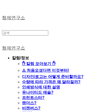
형제연구소
형제연구소
칼럼/정보
✋ 칼럼 모아보기 ✋
⚠️ 처음오셨다면 이것부터!
디자인/로고는 어떻게 준비할까요?
수량에 따라 가격은 왜 달라질까?
인쇄방식에 대한 설명
유나이티드 애슬?
프린트스타?
랜더스?
비캔버스?