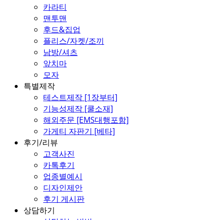
카라티
맨투맨
후드&집업
플리스/자켓/조끼
남방/셔츠
앞치마
모자
특별제작
테스트제작 [1장부터]
기능성제작 [쿨소재]
해외주문 [EMS대행포함]
가게티 자판기 [베타]
후기/리뷰
고객사진
카톡후기
업종별예시
디자인제안
후기 게시판
상담하기