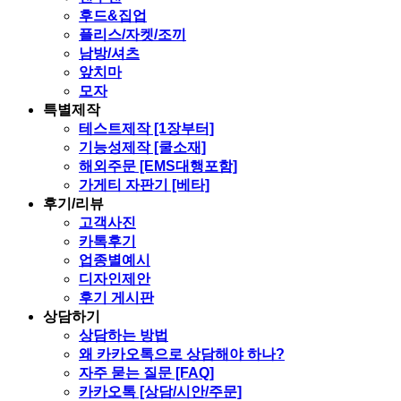
후드&집업
플리스/자켓/조끼
남방/셔츠
앞치마
모자
특별제작
테스트제작 [1장부터]
기능성제작 [쿨소재]
해외주문 [EMS대행포함]
가게티 자판기 [베타]
후기/리뷰
고객사진
카톡후기
업종별예시
디자인제안
후기 게시판
상담하기
상담하는 방법
왜 카카오톡으로 상담해야 하나?
자주 묻는 질문 [FAQ]
카카오톡 [상담/시안/주문]