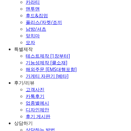
카라티
맨투맨
후드&집업
플리스/자켓/조끼
남방/셔츠
앞치마
모자
특별제작
테스트제작 [1장부터]
기능성제작 [쿨소재]
해외주문 [EMS대행포함]
가게티 자판기 [베타]
후기/리뷰
고객사진
카톡후기
업종별예시
디자인제안
후기 게시판
상담하기
상담하는 방법