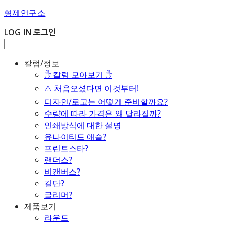
형제연구소
LOG IN
로그인
칼럼/정보
✋ 칼럼 모아보기 ✋
⚠️ 처음오셨다면 이것부터!
디자인/로고는 어떻게 준비할까요?
수량에 따라 가격은 왜 달라질까?
인쇄방식에 대한 설명
유나이티드 애슬?
프린트스타?
랜더스?
비캔버스?
길단?
글리머?
제품보기
라운드