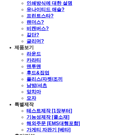
인쇄방식에 대한 설명
유나이티드 애슬?
프린트스타?
랜더스?
비캔버스?
길단?
글리머?
제품보기
라운드
카라티
맨투맨
후드&집업
플리스/자켓/조끼
남방/셔츠
앞치마
모자
특별제작
테스트제작 [1장부터]
기능성제작 [쿨소재]
해외주문 [EMS대행포함]
가게티 자판기 [베타]