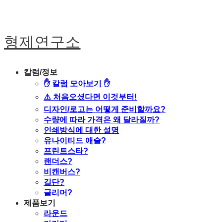
형제연구소
칼럼/정보
✋ 칼럼 모아보기 ✋
⚠️ 처음오셨다면 이것부터!
디자인/로고는 어떻게 준비할까요?
수량에 따라 가격은 왜 달라질까?
인쇄방식에 대한 설명
유나이티드 애슬?
프린트스타?
랜더스?
비캔버스?
길단?
글리머?
제품보기
라운드