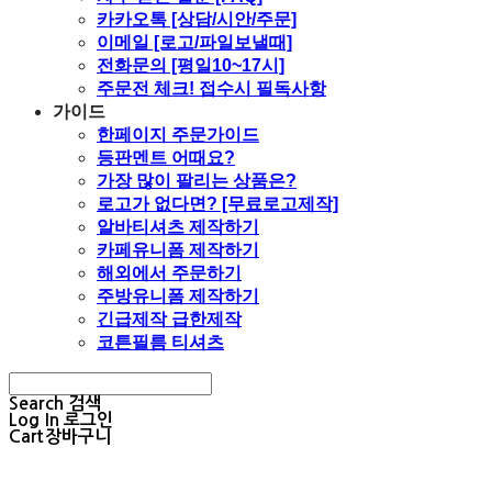
카카오톡 [상담/시안/주문]
이메일 [로고/파일보낼때]
전화문의 [평일10~17시]
주문전 체크! 접수시 필독사항
가이드
한페이지 주문가이드
등판멘트 어때요?
가장 많이 팔리는 상품은?
로고가 없다면? [무료로고제작]
알바티셔츠 제작하기
카페유니폼 제작하기
해외에서 주문하기
주방유니폼 제작하기
긴급제작 급한제작
코튼필름 티셔츠
Search
검색
Log In
로그인
Cart
장바구니