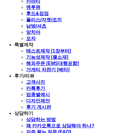
카라티
맨투맨
후드&집업
플리스/자켓/조끼
남방/셔츠
앞치마
모자
특별제작
테스트제작 [1장부터]
기능성제작 [쿨소재]
해외주문 [EMS대행포함]
가게티 자판기 [베타]
후기/리뷰
고객사진
카톡후기
업종별예시
디자인제안
후기 게시판
상담하기
상담하는 방법
왜 카카오톡으로 상담해야 하나?
자주 묻는 질문 [FAQ]