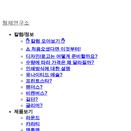
형제연구소
칼럼/정보
✋ 칼럼 모아보기 ✋
⚠️ 처음오셨다면 이것부터!
디자인/로고는 어떻게 준비할까요?
수량에 따라 가격은 왜 달라질까?
인쇄방식에 대한 설명
유나이티드 애슬?
프린트스타?
랜더스?
비캔버스?
길단?
글리머?
제품보기
라운드
카라티
맨투맨