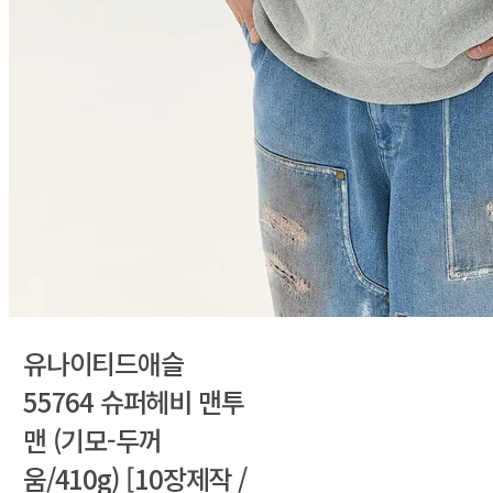
유나이티드애슬
55764 슈퍼헤비 맨투
맨 (기모-두꺼
움/410g) [10장제작 /