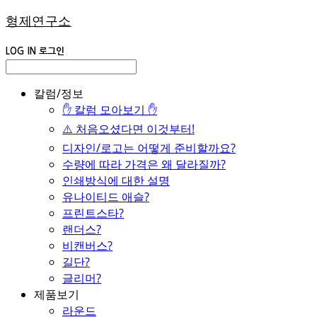
형제연구소
LOG IN
로그인
칼럼/정보
✋ 칼럼 모아보기 ✋
⚠️ 처음오셨다면 이것부터!
디자인/로고는 어떻게 준비할까요?
수량에 따라 가격은 왜 달라질까?
인쇄방식에 대한 설명
유나이티드 애슬?
프린트스타?
랜더스?
비캔버스?
길단?
글리머?
제품보기
라운드