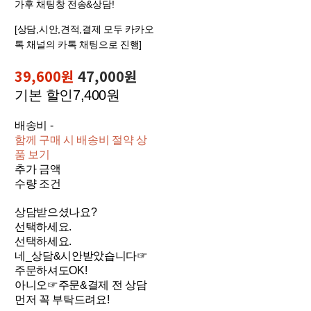
가후 채팅창 전송&상담!
[상담,시안,견적,결제 모두 카카오
톡 채널의 카톡 채팅으로 진행]
39,600원
47,000원
기본 할인
7,400원
배송비
-
함께 구매 시 배송비 절약 상
품 보기
추가 금액
수량 조건
상담받으셨나요?
선택하세요.
선택하세요.
네_상담&시안받았습니다☞
주문하셔도OK!
아니오☞주문&결제 전 상담
먼저 꼭 부탁드려요!