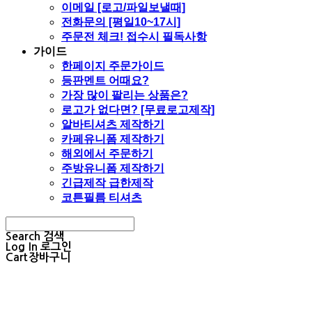
이메일 [로고/파일보낼때]
전화문의 [평일10~17시]
주문전 체크! 접수시 필독사항
가이드
한페이지 주문가이드
등판멘트 어때요?
가장 많이 팔리는 상품은?
로고가 없다면? [무료로고제작]
알바티셔츠 제작하기
카페유니폼 제작하기
해외에서 주문하기
주방유니폼 제작하기
긴급제작 급한제작
코튼필름 티셔츠
Search
검색
Log In
로그인
Cart
장바구니