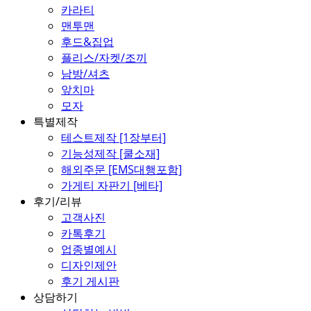
카라티
맨투맨
후드&집업
플리스/자켓/조끼
남방/셔츠
앞치마
모자
특별제작
테스트제작 [1장부터]
기능성제작 [쿨소재]
해외주문 [EMS대행포함]
가게티 자판기 [베타]
후기/리뷰
고객사진
카톡후기
업종별예시
디자인제안
후기 게시판
상담하기