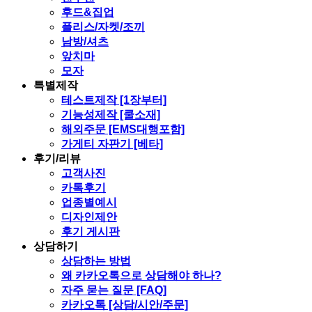
후드&집업
플리스/자켓/조끼
남방/셔츠
앞치마
모자
특별제작
테스트제작 [1장부터]
기능성제작 [쿨소재]
해외주문 [EMS대행포함]
가게티 자판기 [베타]
후기/리뷰
고객사진
카톡후기
업종별예시
디자인제안
후기 게시판
상담하기
상담하는 방법
왜 카카오톡으로 상담해야 하나?
자주 묻는 질문 [FAQ]
카카오톡 [상담/시안/주문]