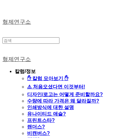
형제연구소
형제연구소
칼럼/정보
✋ 칼럼 모아보기 ✋
⚠️ 처음오셨다면 이것부터!
디자인/로고는 어떻게 준비할까요?
수량에 따라 가격은 왜 달라질까?
인쇄방식에 대한 설명
유나이티드 애슬?
프린트스타?
랜더스?
비캔버스?