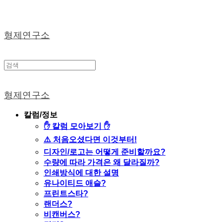
형제연구소
형제연구소
칼럼/정보
✋ 칼럼 모아보기 ✋
⚠️ 처음오셨다면 이것부터!
디자인/로고는 어떻게 준비할까요?
수량에 따라 가격은 왜 달라질까?
인쇄방식에 대한 설명
유나이티드 애슬?
프린트스타?
랜더스?
비캔버스?