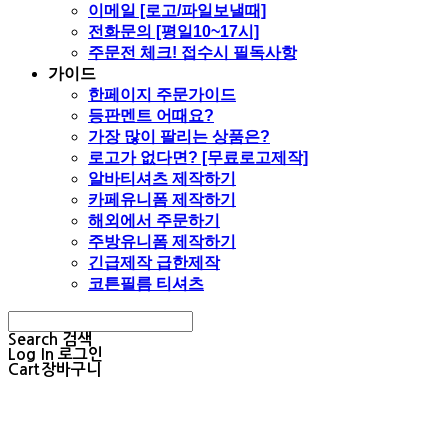
이메일 [로고/파일보낼때]
전화문의 [평일10~17시]
주문전 체크! 접수시 필독사항
가이드
한페이지 주문가이드
등판멘트 어때요?
가장 많이 팔리는 상품은?
로고가 없다면? [무료로고제작]
알바티셔츠 제작하기
카페유니폼 제작하기
해외에서 주문하기
주방유니폼 제작하기
긴급제작 급한제작
코튼필름 티셔츠
Search
검색
Log In
로그인
Cart
장바구니