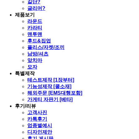
길단?
글리머?
제품보기
라운드
카라티
맨투맨
후드&집업
플리스/자켓/조끼
남방/셔츠
앞치마
모자
특별제작
테스트제작 [1장부터]
기능성제작 [쿨소재]
해외주문 [EMS대행포함]
가게티 자판기 [베타]
후기/리뷰
고객사진
카톡후기
업종별예시
디자인제안
후기 게시판