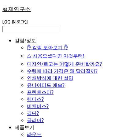
형제연구소
LOG IN
로그인
칼럼/정보
✋ 칼럼 모아보기 ✋
⚠️ 처음오셨다면 이것부터!
디자인/로고는 어떻게 준비할까요?
수량에 따라 가격은 왜 달라질까?
인쇄방식에 대한 설명
유나이티드 애슬?
프린트스타?
랜더스?
비캔버스?
길단?
글리머?
제품보기
라운드