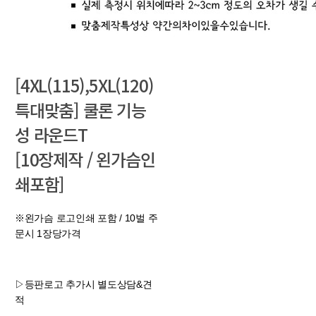
[4XL(115),5XL(120)
특대맞춤] 쿨론 기능
성 라운드T
[10장제작 / 왼가슴인
쇄포함]
※왼가슴 로고인쇄 포함 / 10벌 주
문시 1장당가격
▷등판로고 추가시 별도상담&견
적