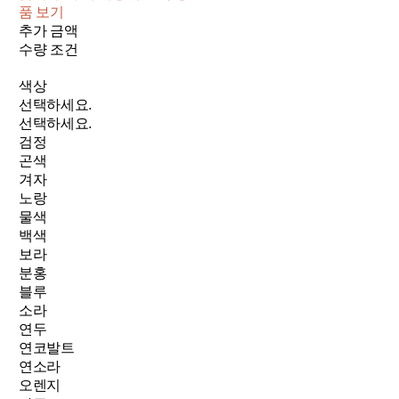
품 보기
추가 금액
수량 조건
색상
선택하세요.
선택하세요.
검정
곤색
겨자
노랑
물색
백색
보라
분홍
블루
소라
연두
연코발트
연소라
오렌지