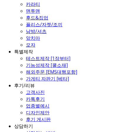
카라티
맨투맨
후드&집업
플리스/자켓/조끼
남방/셔츠
앞치마
모자
특별제작
테스트제작 [1장부터]
기능성제작 [쿨소재]
해외주문 [EMS대행포함]
가게티 자판기 [베타]
후기/리뷰
고객사진
카톡후기
업종별예시
디자인제안
후기 게시판
상담하기