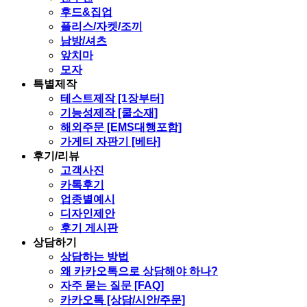
후드&집업
플리스/자켓/조끼
남방/셔츠
앞치마
모자
특별제작
테스트제작 [1장부터]
기능성제작 [쿨소재]
해외주문 [EMS대행포함]
가게티 자판기 [베타]
후기/리뷰
고객사진
카톡후기
업종별예시
디자인제안
후기 게시판
상담하기
상담하는 방법
왜 카카오톡으로 상담해야 하나?
자주 묻는 질문 [FAQ]
카카오톡 [상담/시안/주문]