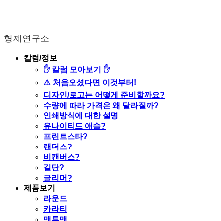
형제연구소
칼럼/정보
✋ 칼럼 모아보기 ✋
⚠️ 처음오셨다면 이것부터!
디자인/로고는 어떻게 준비할까요?
수량에 따라 가격은 왜 달라질까?
인쇄방식에 대한 설명
유나이티드 애슬?
프린트스타?
랜더스?
비캔버스?
길단?
글리머?
제품보기
라운드
카라티
맨투맨