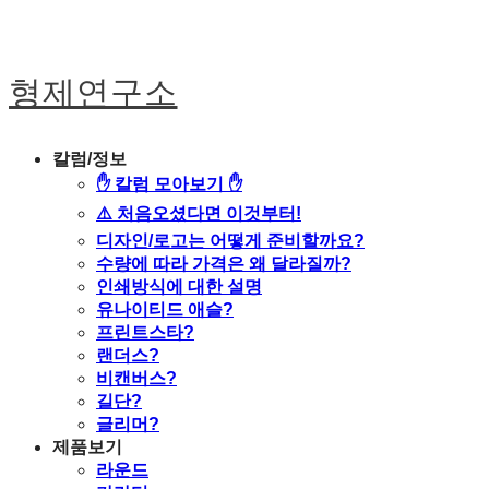
형제연구소
칼럼/정보
✋ 칼럼 모아보기 ✋
⚠️ 처음오셨다면 이것부터!
디자인/로고는 어떻게 준비할까요?
수량에 따라 가격은 왜 달라질까?
인쇄방식에 대한 설명
유나이티드 애슬?
프린트스타?
랜더스?
비캔버스?
길단?
글리머?
제품보기
라운드