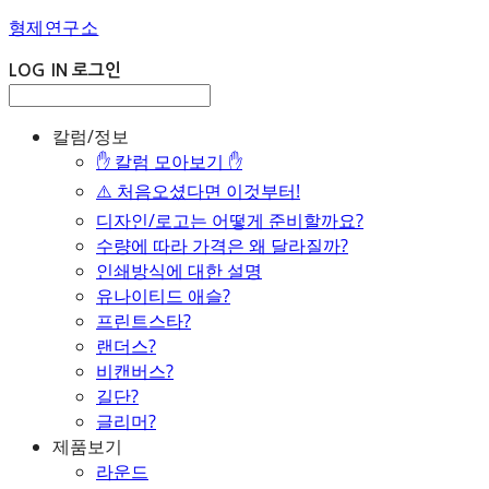
형제연구소
LOG IN
로그인
칼럼/정보
✋ 칼럼 모아보기 ✋
⚠️ 처음오셨다면 이것부터!
디자인/로고는 어떻게 준비할까요?
수량에 따라 가격은 왜 달라질까?
인쇄방식에 대한 설명
유나이티드 애슬?
프린트스타?
랜더스?
비캔버스?
길단?
글리머?
제품보기
라운드