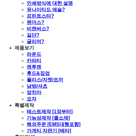
인쇄방식에 대한 설명
유나이티드 애슬?
프린트스타?
랜더스?
비캔버스?
길단?
글리머?
제품보기
라운드
카라티
맨투맨
후드&집업
플리스/자켓/조끼
남방/셔츠
앞치마
모자
특별제작
테스트제작 [1장부터]
기능성제작 [쿨소재]
해외주문 [EMS대행포함]
가게티 자판기 [베타]