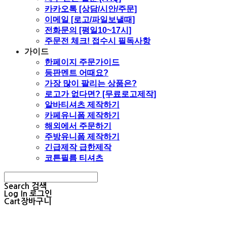
카카오톡 [상담/시안/주문]
이메일 [로고/파일보낼때]
전화문의 [평일10~17시]
주문전 체크! 접수시 필독사항
가이드
한페이지 주문가이드
등판멘트 어때요?
가장 많이 팔리는 상품은?
로고가 없다면? [무료로고제작]
알바티셔츠 제작하기
카페유니폼 제작하기
해외에서 주문하기
주방유니폼 제작하기
긴급제작 급한제작
코튼필름 티셔츠
Search
검색
Log In
로그인
Cart
장바구니