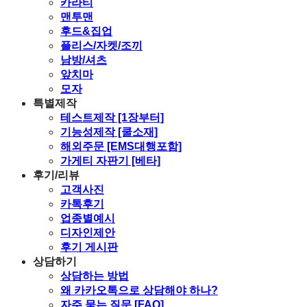
카라티
맨투맨
후드&집업
플리스/자켓/조끼
남방/셔츠
앞치마
모자
특별제작
테스트제작 [1장부터]
기능성제작 [쿨소재]
해외주문 [EMS대행포함]
가게티 자판기 [베타]
후기/리뷰
고객사진
카톡후기
업종별예시
디자인제안
후기 게시판
상담하기
상담하는 방법
왜 카카오톡으로 상담해야 하나?
자주 묻는 질문 [FAQ]