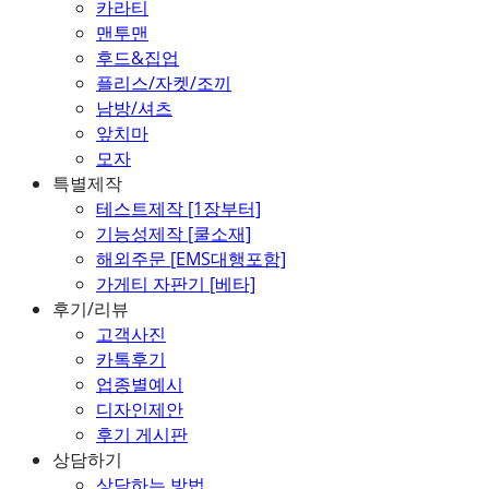
카라티
맨투맨
후드&집업
플리스/자켓/조끼
남방/셔츠
앞치마
모자
특별제작
테스트제작 [1장부터]
기능성제작 [쿨소재]
해외주문 [EMS대행포함]
가게티 자판기 [베타]
후기/리뷰
고객사진
카톡후기
업종별예시
디자인제안
후기 게시판
상담하기
상담하는 방법