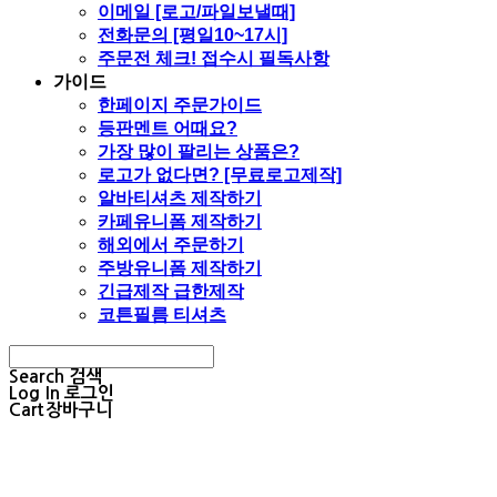
이메일 [로고/파일보낼때]
전화문의 [평일10~17시]
주문전 체크! 접수시 필독사항
가이드
한페이지 주문가이드
등판멘트 어때요?
가장 많이 팔리는 상품은?
로고가 없다면? [무료로고제작]
알바티셔츠 제작하기
카페유니폼 제작하기
해외에서 주문하기
주방유니폼 제작하기
긴급제작 급한제작
코튼필름 티셔츠
Search
검색
Log In
로그인
Cart
장바구니