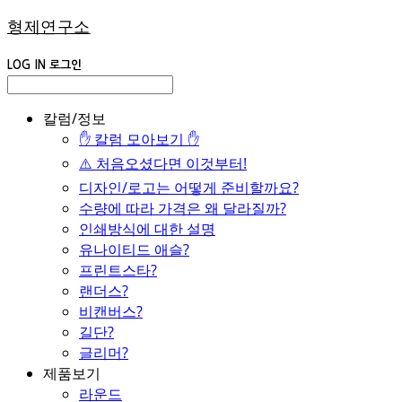
형제연구소
LOG IN
로그인
칼럼/정보
✋ 칼럼 모아보기 ✋
⚠️ 처음오셨다면 이것부터!
디자인/로고는 어떻게 준비할까요?
수량에 따라 가격은 왜 달라질까?
인쇄방식에 대한 설명
유나이티드 애슬?
프린트스타?
랜더스?
비캔버스?
길단?
글리머?
제품보기
라운드