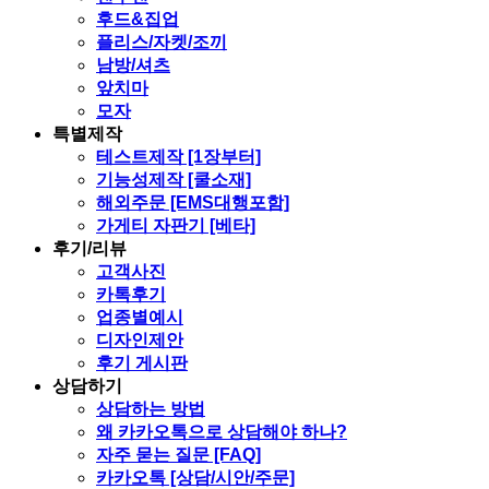
후드&집업
플리스/자켓/조끼
남방/셔츠
앞치마
모자
특별제작
테스트제작 [1장부터]
기능성제작 [쿨소재]
해외주문 [EMS대행포함]
가게티 자판기 [베타]
후기/리뷰
고객사진
카톡후기
업종별예시
디자인제안
후기 게시판
상담하기
상담하는 방법
왜 카카오톡으로 상담해야 하나?
자주 묻는 질문 [FAQ]
카카오톡 [상담/시안/주문]