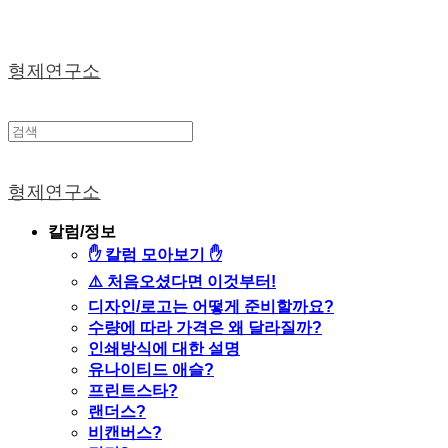
형제연구소
형제연구소
칼럼/정보
✋ 칼럼 모아보기 ✋
⚠️ 처음오셨다면 이것부터!
디자인/로고는 어떻게 준비할까요?
수량에 따라 가격은 왜 달라질까?
인쇄방식에 대한 설명
유나이티드 애슬?
프린트스타?
랜더스?
비캔버스?