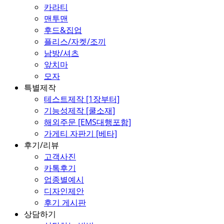
카라티
맨투맨
후드&집업
플리스/자켓/조끼
남방/셔츠
앞치마
모자
특별제작
테스트제작 [1장부터]
기능성제작 [쿨소재]
해외주문 [EMS대행포함]
가게티 자판기 [베타]
후기/리뷰
고객사진
카톡후기
업종별예시
디자인제안
후기 게시판
상담하기