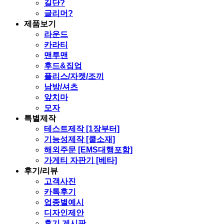
길단?
글리머?
제품보기
라운드
카라티
맨투맨
후드&집업
플리스/자켓/조끼
남방/셔츠
앞치마
모자
특별제작
테스트제작 [1장부터]
기능성제작 [쿨소재]
해외주문 [EMS대행포함]
가게티 자판기 [베타]
후기/리뷰
고객사진
카톡후기
업종별예시
디자인제안
후기 게시판