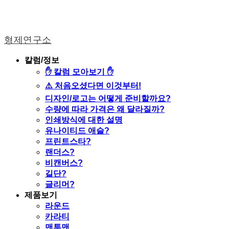
형제연구소
칼럼/정보
✋ 칼럼 모아보기 ✋
⚠️ 처음오셨다면 이것부터!
디자인/로고는 어떻게 준비할까요?
수량에 따라 가격은 왜 달라질까?
인쇄방식에 대한 설명
유나이티드 애슬?
프린트스타?
랜더스?
비캔버스?
길단?
글리머?
제품보기
라운드
카라티
맨투맨