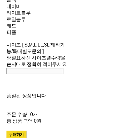
네이비
라이트블루
로얄블루
레드
퍼플
사이즈 [ S,M,L,LL,3L 제작가
능/특대별도문의 ]
※필요하신 사이즈별수량을
순서대로 정확히 적어주세요
품절된 상품입니다.
주문 수량
0개
총 상품 금액
0원
구매하기