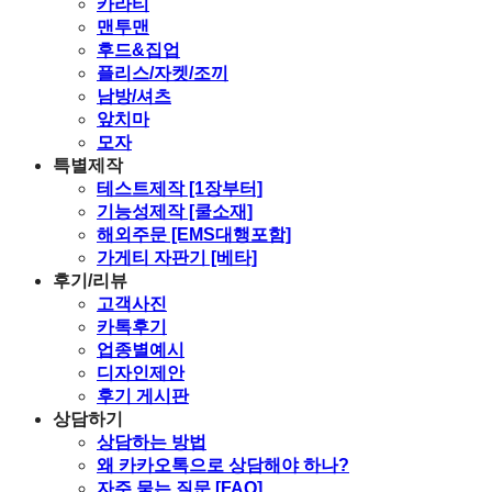
카라티
맨투맨
후드&집업
플리스/자켓/조끼
남방/셔츠
앞치마
모자
특별제작
테스트제작 [1장부터]
기능성제작 [쿨소재]
해외주문 [EMS대행포함]
가게티 자판기 [베타]
후기/리뷰
고객사진
카톡후기
업종별예시
디자인제안
후기 게시판
상담하기
상담하는 방법
왜 카카오톡으로 상담해야 하나?
자주 묻는 질문 [FAQ]