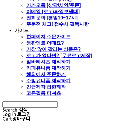
카카오톡 [상담/시안/주문]
이메일 [로고/파일보낼때]
전화문의 [평일10~17시]
주문전 체크! 접수시 필독사항
가이드
한페이지 주문가이드
등판멘트 어때요?
가장 많이 팔리는 상품은?
로고가 없다면? [무료로고제작]
알바티셔츠 제작하기
카페유니폼 제작하기
해외에서 주문하기
주방유니폼 제작하기
긴급제작 급한제작
코튼필름 티셔츠
Search
검색
Log In
로그인
Cart
장바구니