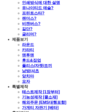
인쇄방식에 대한 설명
유나이티드 애슬?
프린트스타?
랜더스?
비캔버스?
길단?
글리머?
제품보기
라운드
카라티
맨투맨
후드&집업
플리스/자켓/조끼
남방/셔츠
앞치마
모자
특별제작
테스트제작 [1장부터]
기능성제작 [쿨소재]
해외주문 [EMS대행포함]
가게티 자판기 [베타]