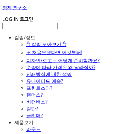
형제연구소
LOG IN
로그인
칼럼/정보
✋ 칼럼 모아보기 ✋
⚠️ 처음오셨다면 이것부터!
디자인/로고는 어떻게 준비할까요?
수량에 따라 가격은 왜 달라질까?
인쇄방식에 대한 설명
유나이티드 애슬?
프린트스타?
랜더스?
비캔버스?
길단?
글리머?
제품보기
라운드