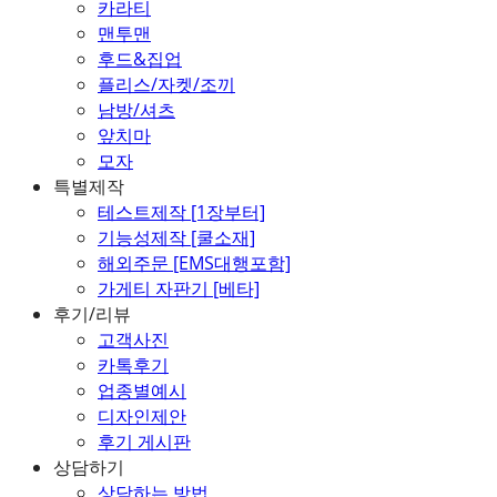
카라티
맨투맨
후드&집업
플리스/자켓/조끼
남방/셔츠
앞치마
모자
특별제작
테스트제작 [1장부터]
기능성제작 [쿨소재]
해외주문 [EMS대행포함]
가게티 자판기 [베타]
후기/리뷰
고객사진
카톡후기
업종별예시
디자인제안
후기 게시판
상담하기
상담하는 방법