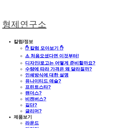
형제연구소
칼럼/정보
✋ 칼럼 모아보기 ✋
⚠️ 처음오셨다면 이것부터!
디자인/로고는 어떻게 준비할까요?
수량에 따라 가격은 왜 달라질까?
인쇄방식에 대한 설명
유나이티드 애슬?
프린트스타?
랜더스?
비캔버스?
길단?
글리머?
제품보기
라운드