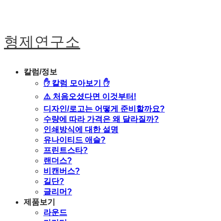
형제연구소
칼럼/정보
✋ 칼럼 모아보기 ✋
⚠️ 처음오셨다면 이것부터!
디자인/로고는 어떻게 준비할까요?
수량에 따라 가격은 왜 달라질까?
인쇄방식에 대한 설명
유나이티드 애슬?
프린트스타?
랜더스?
비캔버스?
길단?
글리머?
제품보기
라운드