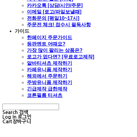
카카오톡 [상담/시안/주문]
이메일 [로고/파일보낼때]
전화문의 [평일10~17시]
주문전 체크! 접수시 필독사항
가이드
한페이지 주문가이드
등판멘트 어때요?
가장 많이 팔리는 상품은?
로고가 없다면? [무료로고제작]
알바티셔츠 제작하기
카페유니폼 제작하기
해외에서 주문하기
주방유니폼 제작하기
긴급제작 급한제작
코튼필름 티셔츠
Search
검색
Log In
로그인
Cart
장바구니