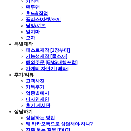
카라티
맨투맨
후드&집업
플리스/자켓/조끼
남방/셔츠
앞치마
모자
특별제작
테스트제작 [1장부터]
기능성제작 [쿨소재]
해외주문 [EMS대행포함]
가게티 자판기 [베타]
후기/리뷰
고객사진
카톡후기
업종별예시
디자인제안
후기 게시판
상담하기
상담하는 방법
왜 카카오톡으로 상담해야 하나?
자주 묻는 질문 [FAQ]