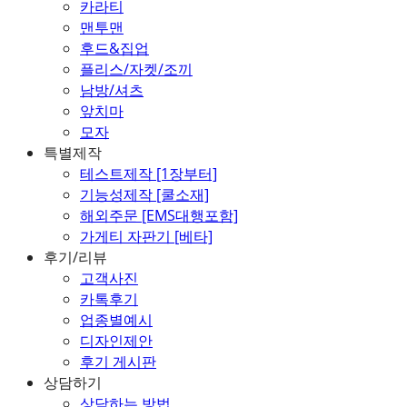
카라티
맨투맨
후드&집업
플리스/자켓/조끼
남방/셔츠
앞치마
모자
특별제작
테스트제작 [1장부터]
기능성제작 [쿨소재]
해외주문 [EMS대행포함]
가게티 자판기 [베타]
후기/리뷰
고객사진
카톡후기
업종별예시
디자인제안
후기 게시판
상담하기
상담하는 방법