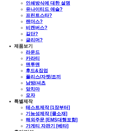
인쇄방식에 대한 설명
유나이티드 애슬?
프린트스타?
랜더스?
비캔버스?
길단?
글리머?
제품보기
라운드
카라티
맨투맨
후드&집업
플리스/자켓/조끼
남방/셔츠
앞치마
모자
특별제작
테스트제작 [1장부터]
기능성제작 [쿨소재]
해외주문 [EMS대행포함]
가게티 자판기 [베타]