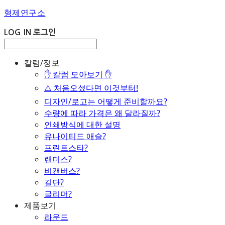
형제연구소
LOG IN
로그인
칼럼/정보
✋ 칼럼 모아보기 ✋
⚠️ 처음오셨다면 이것부터!
디자인/로고는 어떻게 준비할까요?
수량에 따라 가격은 왜 달라질까?
인쇄방식에 대한 설명
유나이티드 애슬?
프린트스타?
랜더스?
비캔버스?
길단?
글리머?
제품보기
라운드