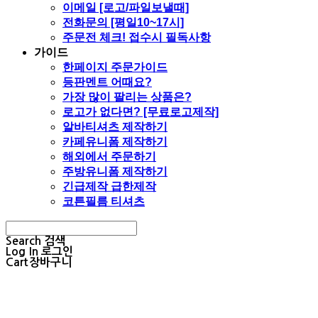
이메일 [로고/파일보낼때]
전화문의 [평일10~17시]
주문전 체크! 접수시 필독사항
가이드
한페이지 주문가이드
등판멘트 어때요?
가장 많이 팔리는 상품은?
로고가 없다면? [무료로고제작]
알바티셔츠 제작하기
카페유니폼 제작하기
해외에서 주문하기
주방유니폼 제작하기
긴급제작 급한제작
코튼필름 티셔츠
Search
검색
Log In
로그인
Cart
장바구니