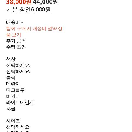
38,000원
44,000원
기본 할인
6,000원
배송비
-
함께 구매 시 배송비 절약 상
품 보기
추가 금액
수량 조건
색상
선택하세요.
선택하세요.
블랙
메란지
다크블루
버건디
라이트메란지
챠콜
사이즈
선택하세요.