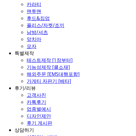
카라티
맨투맨
후드&집업
플리스/자켓/조끼
남방/셔츠
앞치마
모자
특별제작
테스트제작 [1장부터]
기능성제작 [쿨소재]
해외주문 [EMS대행포함]
가게티 자판기 [베타]
후기/리뷰
고객사진
카톡후기
업종별예시
디자인제안
후기 게시판
상담하기