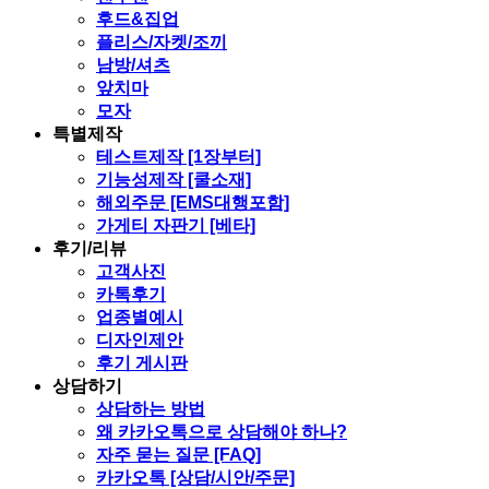
후드&집업
플리스/자켓/조끼
남방/셔츠
앞치마
모자
특별제작
테스트제작 [1장부터]
기능성제작 [쿨소재]
해외주문 [EMS대행포함]
가게티 자판기 [베타]
후기/리뷰
고객사진
카톡후기
업종별예시
디자인제안
후기 게시판
상담하기
상담하는 방법
왜 카카오톡으로 상담해야 하나?
자주 묻는 질문 [FAQ]
카카오톡 [상담/시안/주문]