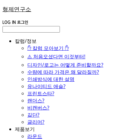
형제연구소
LOG IN
로그인
칼럼/정보
✋ 칼럼 모아보기 ✋
⚠️ 처음오셨다면 이것부터!
디자인/로고는 어떻게 준비할까요?
수량에 따라 가격은 왜 달라질까?
인쇄방식에 대한 설명
유나이티드 애슬?
프린트스타?
랜더스?
비캔버스?
길단?
글리머?
제품보기
라운드