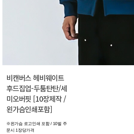
비캔버스 헤비웨이트
후드집업-두툼탄탄/세
미오버핏 [10장제작 /
왼가슴인쇄포함]
※왼가슴 로고인쇄 포함 / 10벌 주
문시 1장당가격