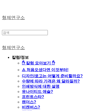
형제연구소
형제연구소
칼럼/정보
✋ 칼럼 모아보기 ✋
⚠️ 처음오셨다면 이것부터!
디자인/로고는 어떻게 준비할까요?
수량에 따라 가격은 왜 달라질까?
인쇄방식에 대한 설명
유나이티드 애슬?
프린트스타?
랜더스?
비캔버스?