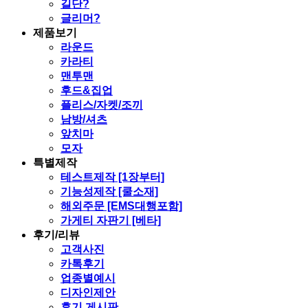
길단?
글리머?
제품보기
라운드
카라티
맨투맨
후드&집업
플리스/자켓/조끼
남방/셔츠
앞치마
모자
특별제작
테스트제작 [1장부터]
기능성제작 [쿨소재]
해외주문 [EMS대행포함]
가게티 자판기 [베타]
후기/리뷰
고객사진
카톡후기
업종별예시
디자인제안
후기 게시판