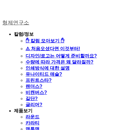
형제연구소
칼럼/정보
✋ 칼럼 모아보기 ✋
⚠️ 처음오셨다면 이것부터!
디자인/로고는 어떻게 준비할까요?
수량에 따라 가격은 왜 달라질까?
인쇄방식에 대한 설명
유나이티드 애슬?
프린트스타?
랜더스?
비캔버스?
길단?
글리머?
제품보기
라운드
카라티
맨투맨