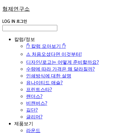
형제연구소
LOG IN
로그인
칼럼/정보
✋ 칼럼 모아보기 ✋
⚠️ 처음오셨다면 이것부터!
디자인/로고는 어떻게 준비할까요?
수량에 따라 가격은 왜 달라질까?
인쇄방식에 대한 설명
유나이티드 애슬?
프린트스타?
랜더스?
비캔버스?
길단?
글리머?
제품보기
라운드