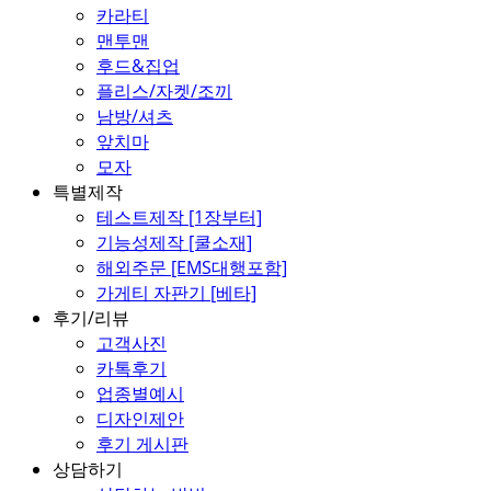
카라티
맨투맨
후드&집업
플리스/자켓/조끼
남방/셔츠
앞치마
모자
특별제작
테스트제작 [1장부터]
기능성제작 [쿨소재]
해외주문 [EMS대행포함]
가게티 자판기 [베타]
후기/리뷰
고객사진
카톡후기
업종별예시
디자인제안
후기 게시판
상담하기