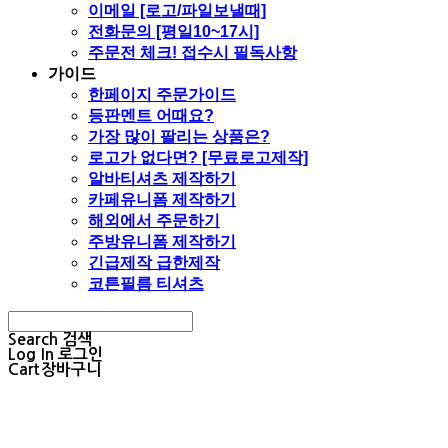
이메일 [로고/파일보낼때]
전화문의 [평일10~17시]
주문전 체크! 접수시 필독사항
가이드
한페이지 주문가이드
등판멘트 어때요?
가장 많이 팔리는 상품은?
로고가 없다면? [무료로고제작]
알바티셔츠 제작하기
카페유니폼 제작하기
해외에서 주문하기
주방유니폼 제작하기
긴급제작 급한제작
코튼필름 티셔츠
Search
검색
Log In
로그인
Cart
장바구니