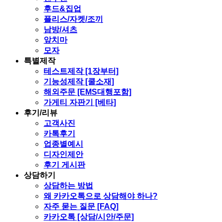
후드&집업
플리스/자켓/조끼
남방/셔츠
앞치마
모자
특별제작
테스트제작 [1장부터]
기능성제작 [쿨소재]
해외주문 [EMS대행포함]
가게티 자판기 [베타]
후기/리뷰
고객사진
카톡후기
업종별예시
디자인제안
후기 게시판
상담하기
상담하는 방법
왜 카카오톡으로 상담해야 하나?
자주 묻는 질문 [FAQ]
카카오톡 [상담/시안/주문]