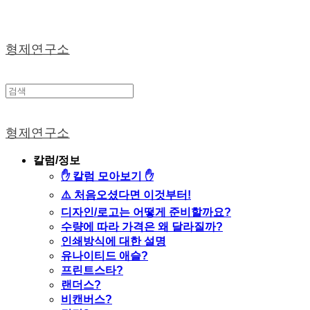
형제연구소
형제연구소
칼럼/정보
✋ 칼럼 모아보기 ✋
⚠️ 처음오셨다면 이것부터!
디자인/로고는 어떻게 준비할까요?
수량에 따라 가격은 왜 달라질까?
인쇄방식에 대한 설명
유나이티드 애슬?
프린트스타?
랜더스?
비캔버스?