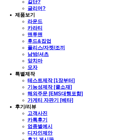
길단?
글리머?
제품보기
라운드
카라티
맨투맨
후드&집업
플리스/자켓/조끼
남방/셔츠
앞치마
모자
특별제작
테스트제작 [1장부터]
기능성제작 [쿨소재]
해외주문 [EMS대행포함]
가게티 자판기 [베타]
후기/리뷰
고객사진
카톡후기
업종별예시
디자인제안
후기 게시판