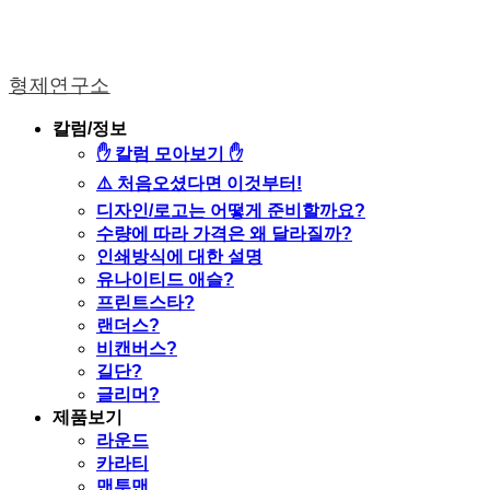
형제연구소
칼럼/정보
✋ 칼럼 모아보기 ✋
⚠️ 처음오셨다면 이것부터!
디자인/로고는 어떻게 준비할까요?
수량에 따라 가격은 왜 달라질까?
인쇄방식에 대한 설명
유나이티드 애슬?
프린트스타?
랜더스?
비캔버스?
길단?
글리머?
제품보기
라운드
카라티
맨투맨