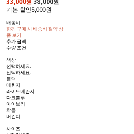
33,000원
38,000원
기본 할인
5,000원
배송비
-
함께 구매 시 배송비 절약 상
품 보기
추가 금액
수량 조건
색상
선택하세요.
선택하세요.
블랙
메란지
라이트메란지
다크블루
아이보리
챠콜
버건디
사이즈