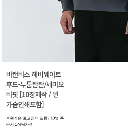
비캔버스 헤비웨이트
후드-두툼탄탄/세미오
버핏 [10장제작 / 왼
가슴인쇄포함]
※왼가슴 로고인쇄 포함 / 10벌 주
문시 1장당가격