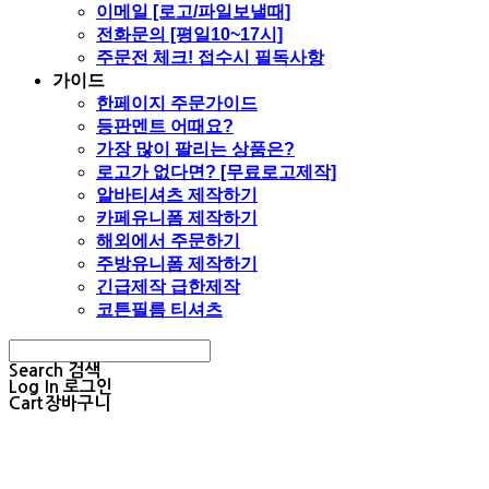
이메일 [로고/파일보낼때]
전화문의 [평일10~17시]
주문전 체크! 접수시 필독사항
가이드
한페이지 주문가이드
등판멘트 어때요?
가장 많이 팔리는 상품은?
로고가 없다면? [무료로고제작]
알바티셔츠 제작하기
카페유니폼 제작하기
해외에서 주문하기
주방유니폼 제작하기
긴급제작 급한제작
코튼필름 티셔츠
Search
검색
Log In
로그인
Cart
장바구니