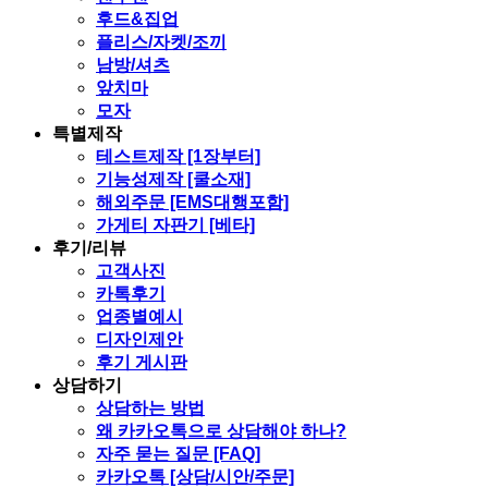
후드&집업
플리스/자켓/조끼
남방/셔츠
앞치마
모자
특별제작
테스트제작 [1장부터]
기능성제작 [쿨소재]
해외주문 [EMS대행포함]
가게티 자판기 [베타]
후기/리뷰
고객사진
카톡후기
업종별예시
디자인제안
후기 게시판
상담하기
상담하는 방법
왜 카카오톡으로 상담해야 하나?
자주 묻는 질문 [FAQ]
카카오톡 [상담/시안/주문]