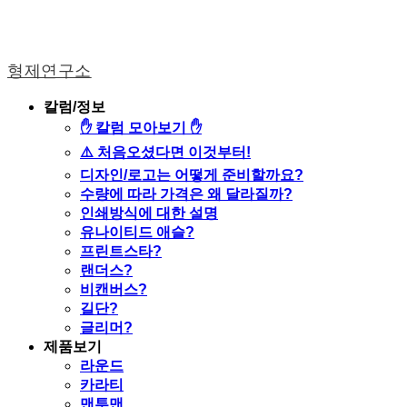
형제연구소
칼럼/정보
✋ 칼럼 모아보기 ✋
⚠️ 처음오셨다면 이것부터!
디자인/로고는 어떻게 준비할까요?
수량에 따라 가격은 왜 달라질까?
인쇄방식에 대한 설명
유나이티드 애슬?
프린트스타?
랜더스?
비캔버스?
길단?
글리머?
제품보기
라운드
카라티
맨투맨