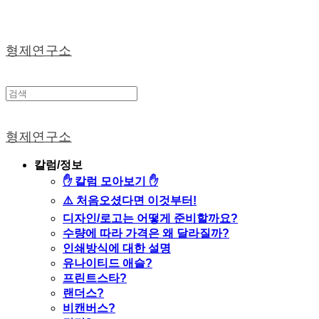
형제연구소
형제연구소
칼럼/정보
✋ 칼럼 모아보기 ✋
⚠️ 처음오셨다면 이것부터!
디자인/로고는 어떻게 준비할까요?
수량에 따라 가격은 왜 달라질까?
인쇄방식에 대한 설명
유나이티드 애슬?
프린트스타?
랜더스?
비캔버스?