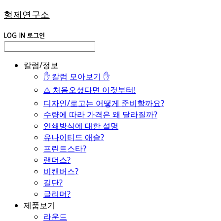
형제연구소
LOG IN
로그인
칼럼/정보
✋ 칼럼 모아보기 ✋
⚠️ 처음오셨다면 이것부터!
디자인/로고는 어떻게 준비할까요?
수량에 따라 가격은 왜 달라질까?
인쇄방식에 대한 설명
유나이티드 애슬?
프린트스타?
랜더스?
비캔버스?
길단?
글리머?
제품보기
라운드