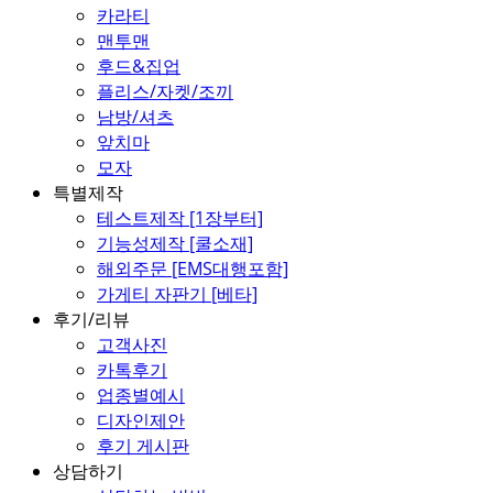
카라티
맨투맨
후드&집업
플리스/자켓/조끼
남방/셔츠
앞치마
모자
특별제작
테스트제작 [1장부터]
기능성제작 [쿨소재]
해외주문 [EMS대행포함]
가게티 자판기 [베타]
후기/리뷰
고객사진
카톡후기
업종별예시
디자인제안
후기 게시판
상담하기