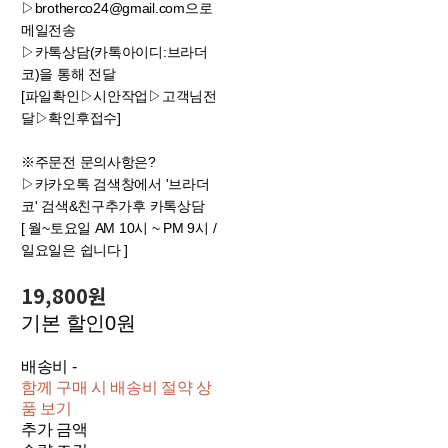
▷brotherco24@gmail.com으로
메일전송
▷카톡상담(카톡아이디:브라더
코)을 통해 전달
[파일확인▷시안작업▷고객님전
달▷확인후접수]
※주문전 문의사항은?
▷카카오톡 검색창에서 '브라더
코' 검색&친구추가후 카톡상담
[ 월~토요일 AM 10시 ~ PM 9시 /
일요일은 쉽니다 ]
19,800원
기본 할인
0원
배송비
-
함께 구매 시 배송비 절약 상
품 보기
추가 금액