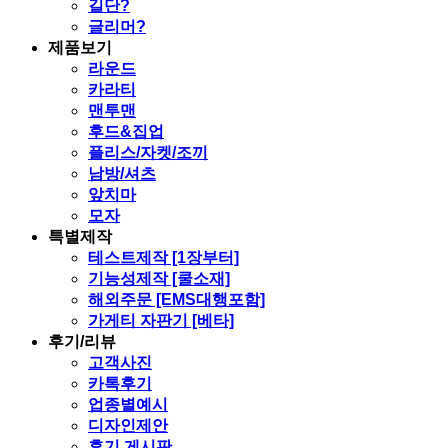
길단?
글리머?
제품보기
라운드
카라티
맨투맨
후드&집업
플리스/자켓/조끼
남방/셔츠
앞치마
모자
특별제작
테스트제작 [1장부터]
기능성제작 [쿨소재]
해외주문 [EMS대행포함]
가게티 자판기 [베타]
후기/리뷰
고객사진
카톡후기
업종별예시
디자인제안
후기 게시판