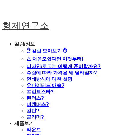
형제연구소
칼럼/정보
✋ 칼럼 모아보기 ✋
⚠️ 처음오셨다면 이것부터!
디자인/로고는 어떻게 준비할까요?
수량에 따라 가격은 왜 달라질까?
인쇄방식에 대한 설명
유나이티드 애슬?
프린트스타?
랜더스?
비캔버스?
길단?
글리머?
제품보기
라운드