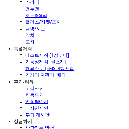
카라티
맨투맨
후드&집업
플리스/자켓/조끼
남방/셔츠
앞치마
모자
특별제작
테스트제작 [1장부터]
기능성제작 [쿨소재]
해외주문 [EMS대행포함]
가게티 자판기 [베타]
후기/리뷰
고객사진
카톡후기
업종별예시
디자인제안
후기 게시판
상담하기
상담하는 방법