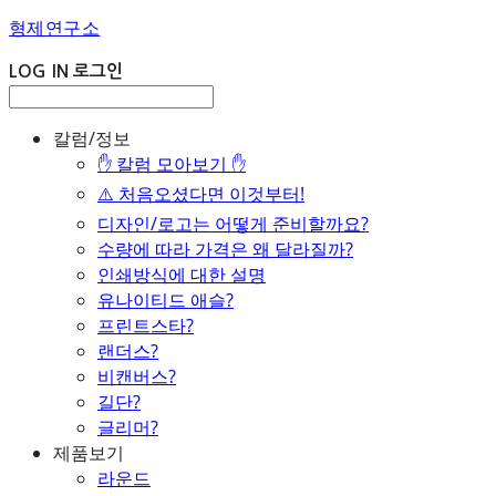
형제연구소
LOG IN
로그인
칼럼/정보
✋ 칼럼 모아보기 ✋
⚠️ 처음오셨다면 이것부터!
디자인/로고는 어떻게 준비할까요?
수량에 따라 가격은 왜 달라질까?
인쇄방식에 대한 설명
유나이티드 애슬?
프린트스타?
랜더스?
비캔버스?
길단?
글리머?
제품보기
라운드