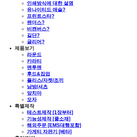
인쇄방식에 대한 설명
유나이티드 애슬?
프린트스타?
랜더스?
비캔버스?
길단?
글리머?
제품보기
라운드
카라티
맨투맨
후드&집업
플리스/자켓/조끼
남방/셔츠
앞치마
모자
특별제작
테스트제작 [1장부터]
기능성제작 [쿨소재]
해외주문 [EMS대행포함]
가게티 자판기 [베타]