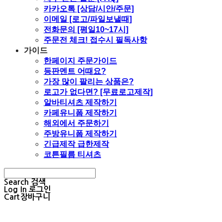
카카오톡 [상담/시안/주문]
이메일 [로고/파일보낼때]
전화문의 [평일10~17시]
주문전 체크! 접수시 필독사항
가이드
한페이지 주문가이드
등판멘트 어때요?
가장 많이 팔리는 상품은?
로고가 없다면? [무료로고제작]
알바티셔츠 제작하기
카페유니폼 제작하기
해외에서 주문하기
주방유니폼 제작하기
긴급제작 급한제작
코튼필름 티셔츠
Search
검색
Log In
로그인
Cart
장바구니