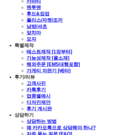
카라티
맨투맨
후드&집업
플리스/자켓/조끼
남방/셔츠
앞치마
모자
특별제작
테스트제작 [1장부터]
기능성제작 [쿨소재]
해외주문 [EMS대행포함]
가게티 자판기 [베타]
후기/리뷰
고객사진
카톡후기
업종별예시
디자인제안
후기 게시판
상담하기
상담하는 방법
왜 카카오톡으로 상담해야 하나?
자주 묻는 질문 [FAQ]