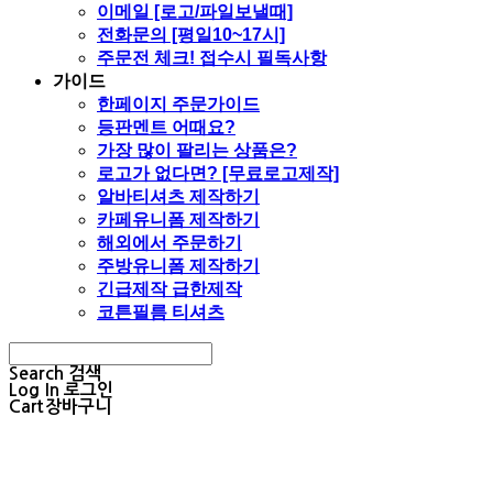
이메일 [로고/파일보낼때]
전화문의 [평일10~17시]
주문전 체크! 접수시 필독사항
가이드
한페이지 주문가이드
등판멘트 어때요?
가장 많이 팔리는 상품은?
로고가 없다면? [무료로고제작]
알바티셔츠 제작하기
카페유니폼 제작하기
해외에서 주문하기
주방유니폼 제작하기
긴급제작 급한제작
코튼필름 티셔츠
Search
검색
Log In
로그인
Cart
장바구니