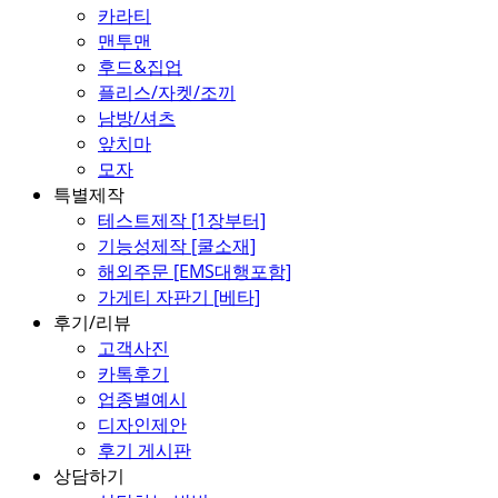
카라티
맨투맨
후드&집업
플리스/자켓/조끼
남방/셔츠
앞치마
모자
특별제작
테스트제작 [1장부터]
기능성제작 [쿨소재]
해외주문 [EMS대행포함]
가게티 자판기 [베타]
후기/리뷰
고객사진
카톡후기
업종별예시
디자인제안
후기 게시판
상담하기