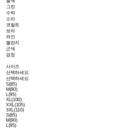
홍색
그린
수박
소라
코발트
보라
와인
멜란지
곤색
검정
사이즈
선택하세요.
선택하세요.
S(85)
M(90)
L(95)
XL(100)
XXL(105)
3XL(110)
S(85)
M(90)
L(95)