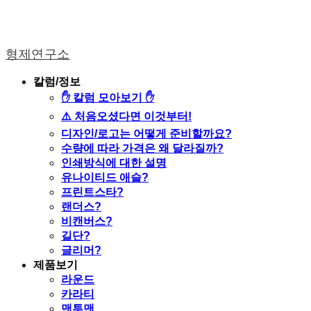
형제연구소
칼럼/정보
✋ 칼럼 모아보기 ✋
⚠️ 처음오셨다면 이것부터!
디자인/로고는 어떻게 준비할까요?
수량에 따라 가격은 왜 달라질까?
인쇄방식에 대한 설명
유나이티드 애슬?
프린트스타?
랜더스?
비캔버스?
길단?
글리머?
제품보기
라운드
카라티
맨투맨