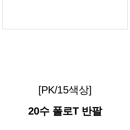
[PK/15색상]
20수 폴로T 반팔