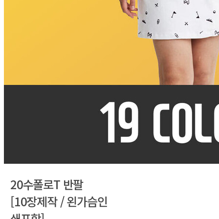
20수폴로T 반팔
[10장제작 / 왼가슴인
쇄포함]