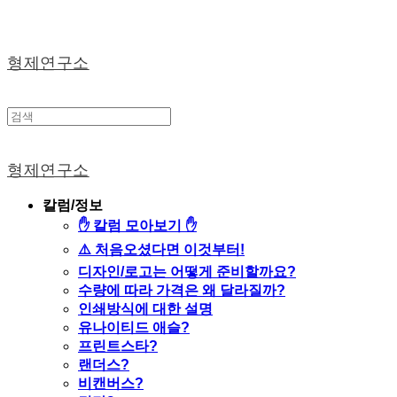
형제연구소
형제연구소
칼럼/정보
✋ 칼럼 모아보기 ✋
⚠️ 처음오셨다면 이것부터!
디자인/로고는 어떻게 준비할까요?
수량에 따라 가격은 왜 달라질까?
인쇄방식에 대한 설명
유나이티드 애슬?
프린트스타?
랜더스?
비캔버스?