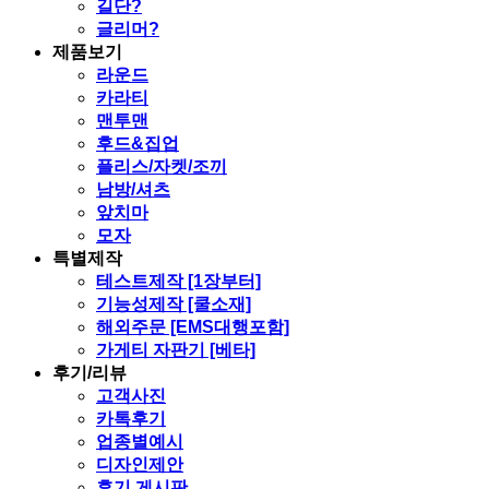
길단?
글리머?
제품보기
라운드
카라티
맨투맨
후드&집업
플리스/자켓/조끼
남방/셔츠
앞치마
모자
특별제작
테스트제작 [1장부터]
기능성제작 [쿨소재]
해외주문 [EMS대행포함]
가게티 자판기 [베타]
후기/리뷰
고객사진
카톡후기
업종별예시
디자인제안
후기 게시판