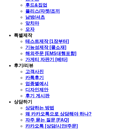
후드&집업
플리스/자켓/조끼
남방/셔츠
앞치마
모자
특별제작
테스트제작 [1장부터]
기능성제작 [쿨소재]
해외주문 [EMS대행포함]
가게티 자판기 [베타]
후기/리뷰
고객사진
카톡후기
업종별예시
디자인제안
후기 게시판
상담하기
상담하는 방법
왜 카카오톡으로 상담해야 하나?
자주 묻는 질문 [FAQ]
카카오톡 [상담/시안/주문]