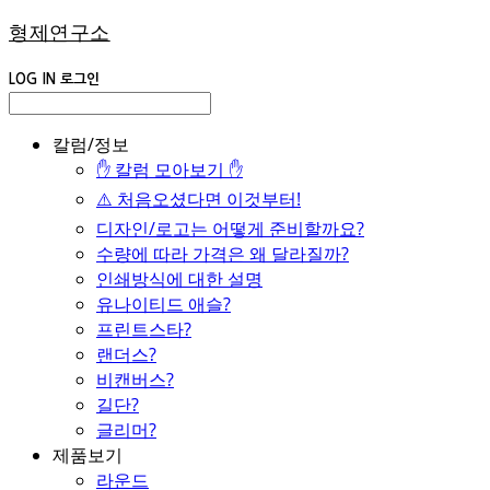
형제연구소
LOG IN
로그인
칼럼/정보
✋ 칼럼 모아보기 ✋
⚠️ 처음오셨다면 이것부터!
디자인/로고는 어떻게 준비할까요?
수량에 따라 가격은 왜 달라질까?
인쇄방식에 대한 설명
유나이티드 애슬?
프린트스타?
랜더스?
비캔버스?
길단?
글리머?
제품보기
라운드