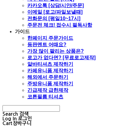
카카오톡 [상담/시안/주문]
이메일 [로고/파일보낼때]
전화문의 [평일10~17시]
주문전 체크! 접수시 필독사항
가이드
한페이지 주문가이드
등판멘트 어때요?
가장 많이 팔리는 상품은?
로고가 없다면? [무료로고제작]
알바티셔츠 제작하기
카페유니폼 제작하기
해외에서 주문하기
주방유니폼 제작하기
긴급제작 급한제작
코튼필름 티셔츠
Search
검색
Log In
로그인
Cart
장바구니