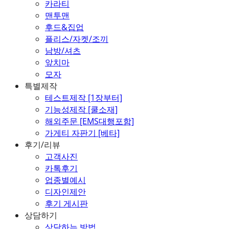
카라티
맨투맨
후드&집업
플리스/자켓/조끼
남방/셔츠
앞치마
모자
특별제작
테스트제작 [1장부터]
기능성제작 [쿨소재]
해외주문 [EMS대행포함]
가게티 자판기 [베타]
후기/리뷰
고객사진
카톡후기
업종별예시
디자인제안
후기 게시판
상담하기
상담하는 방법