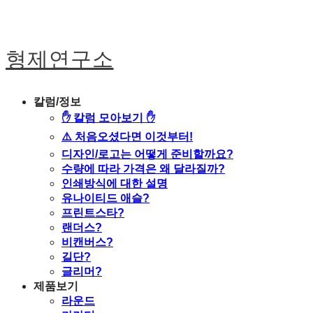
형제연구소
칼럼/정보
✋ 칼럼 모아보기 ✋
⚠️ 처음오셨다면 이것부터!
디자인/로고는 어떻게 준비할까요?
수량에 따라 가격은 왜 달라질까?
인쇄방식에 대한 설명
유나이티드 애슬?
프린트스타?
랜더스?
비캔버스?
길단?
글리머?
제품보기
라운드