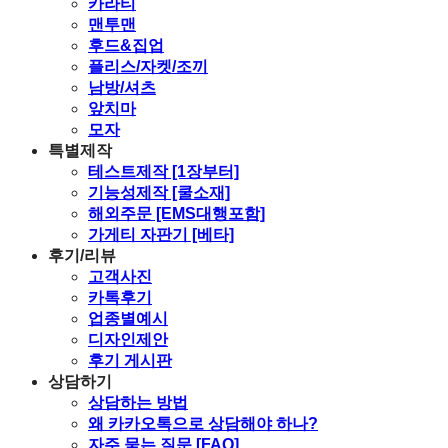
카라티
맨투맨
후드&집업
플리스/자켓/조끼
남방/셔츠
앞치마
모자
특별제작
테스트제작 [1장부터]
기능성제작 [쿨소재]
해외주문 [EMS대행포함]
가게티 자판기 [베타]
후기/리뷰
고객사진
카톡후기
업종별예시
디자인제안
후기 게시판
상담하기
상담하는 방법
왜 카카오톡으로 상담해야 하나?
자주 묻는 질문 [FAQ]