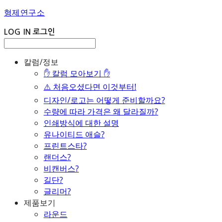
형제연구소
LOG IN
로그인
칼럼/정보
✋ 칼럼 모아보기 ✋
⚠️ 처음오셨다면 이것부터!
디자인/로고는 어떻게 준비할까요?
수량에 따라 가격은 왜 달라질까?
인쇄방식에 대한 설명
유나이티드 애슬?
프린트스타?
랜더스?
비캔버스?
길단?
글리머?
제품보기
라운드