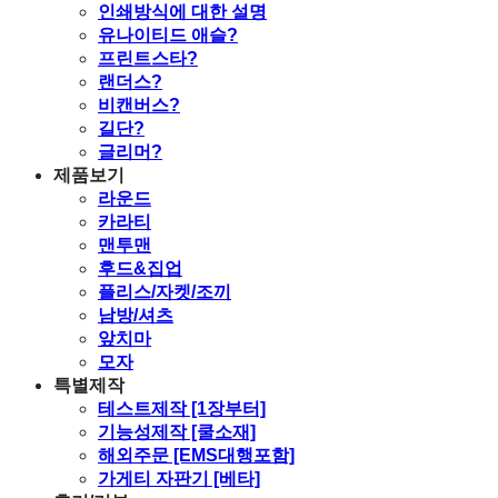
인쇄방식에 대한 설명
유나이티드 애슬?
프린트스타?
랜더스?
비캔버스?
길단?
글리머?
제품보기
라운드
카라티
맨투맨
후드&집업
플리스/자켓/조끼
남방/셔츠
앞치마
모자
특별제작
테스트제작 [1장부터]
기능성제작 [쿨소재]
해외주문 [EMS대행포함]
가게티 자판기 [베타]