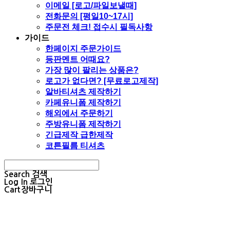
이메일 [로고/파일보낼때]
전화문의 [평일10~17시]
주문전 체크! 접수시 필독사항
가이드
한페이지 주문가이드
등판멘트 어때요?
가장 많이 팔리는 상품은?
로고가 없다면? [무료로고제작]
알바티셔츠 제작하기
카페유니폼 제작하기
해외에서 주문하기
주방유니폼 제작하기
긴급제작 급한제작
코튼필름 티셔츠
Search
검색
Log In
로그인
Cart
장바구니