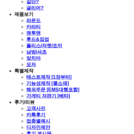
길단?
글리머?
제품보기
라운드
카라티
맨투맨
후드&집업
플리스/자켓/조끼
남방/셔츠
앞치마
모자
특별제작
테스트제작 [1장부터]
기능성제작 [쿨소재]
해외주문 [EMS대행포함]
가게티 자판기 [베타]
후기/리뷰
고객사진
카톡후기
업종별예시
디자인제안
후기 게시판