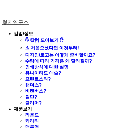
형제연구소
칼럼/정보
✋ 칼럼 모아보기 ✋
⚠️ 처음오셨다면 이것부터!
디자인/로고는 어떻게 준비할까요?
수량에 따라 가격은 왜 달라질까?
인쇄방식에 대한 설명
유나이티드 애슬?
프린트스타?
랜더스?
비캔버스?
길단?
글리머?
제품보기
라운드
카라티
맨투맨