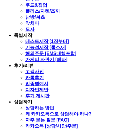
후드&집업
플리스/자켓/조끼
남방/셔츠
앞치마
모자
특별제작
테스트제작 [1장부터]
기능성제작 [쿨소재]
해외주문 [EMS대행포함]
가게티 자판기 [베타]
후기/리뷰
고객사진
카톡후기
업종별예시
디자인제안
후기 게시판
상담하기
상담하는 방법
왜 카카오톡으로 상담해야 하나?
자주 묻는 질문 [FAQ]
카카오톡 [상담/시안/주문]