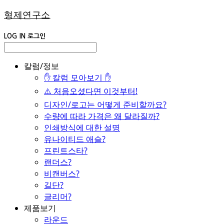
형제연구소
LOG IN
로그인
칼럼/정보
✋ 칼럼 모아보기 ✋
⚠️ 처음오셨다면 이것부터!
디자인/로고는 어떻게 준비할까요?
수량에 따라 가격은 왜 달라질까?
인쇄방식에 대한 설명
유나이티드 애슬?
프린트스타?
랜더스?
비캔버스?
길단?
글리머?
제품보기
라운드