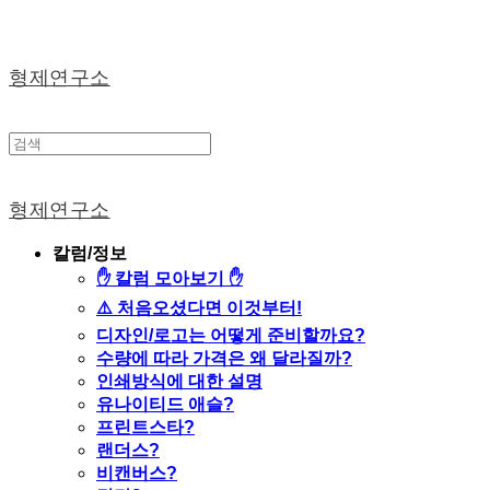
형제연구소
형제연구소
칼럼/정보
✋ 칼럼 모아보기 ✋
⚠️ 처음오셨다면 이것부터!
디자인/로고는 어떻게 준비할까요?
수량에 따라 가격은 왜 달라질까?
인쇄방식에 대한 설명
유나이티드 애슬?
프린트스타?
랜더스?
비캔버스?