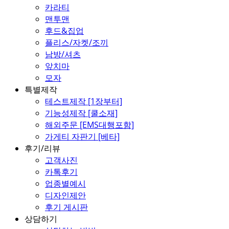
카라티
맨투맨
후드&집업
플리스/자켓/조끼
남방/셔츠
앞치마
모자
특별제작
테스트제작 [1장부터]
기능성제작 [쿨소재]
해외주문 [EMS대행포함]
가게티 자판기 [베타]
후기/리뷰
고객사진
카톡후기
업종별예시
디자인제안
후기 게시판
상담하기