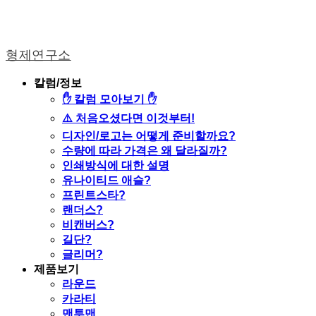
형제연구소
칼럼/정보
✋ 칼럼 모아보기 ✋
⚠️ 처음오셨다면 이것부터!
디자인/로고는 어떻게 준비할까요?
수량에 따라 가격은 왜 달라질까?
인쇄방식에 대한 설명
유나이티드 애슬?
프린트스타?
랜더스?
비캔버스?
길단?
글리머?
제품보기
라운드
카라티
맨투맨