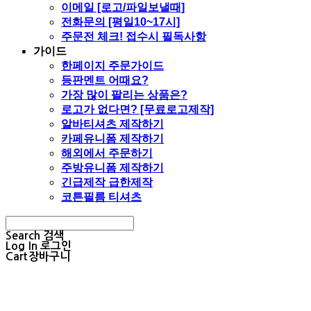
이메일 [로고/파일보낼때]
전화문의 [평일10~17시]
주문전 체크! 접수시 필독사항
가이드
한페이지 주문가이드
등판멘트 어때요?
가장 많이 팔리는 상품은?
로고가 없다면? [무료로고제작]
알바티셔츠 제작하기
카페유니폼 제작하기
해외에서 주문하기
주방유니폼 제작하기
긴급제작 급한제작
코튼필름 티셔츠
Search
검색
Log In
로그인
Cart
장바구니