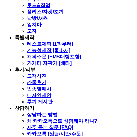
후드&집업
플리스/자켓/조끼
남방/셔츠
앞치마
모자
특별제작
테스트제작 [1장부터]
기능성제작 [쿨소재]
해외주문 [EMS대행포함]
가게티 자판기 [베타]
후기/리뷰
고객사진
카톡후기
업종별예시
디자인제안
후기 게시판
상담하기
상담하는 방법
왜 카카오톡으로 상담해야 하나?
자주 묻는 질문 [FAQ]
카카오톡 [상담/시안/주문]