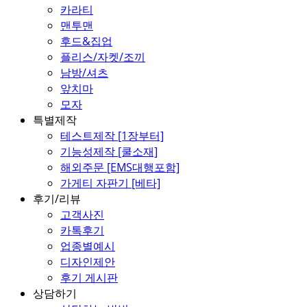
카라티
맨투맨
후드&집업
플리스/자켓/조끼
남방/셔츠
앞치마
모자
특별제작
테스트제작 [1장부터]
기능성제작 [쿨소재]
해외주문 [EMS대행포함]
가게티 자판기 [베타]
후기/리뷰
고객사진
카톡후기
업종별예시
디자인제안
후기 게시판
상담하기