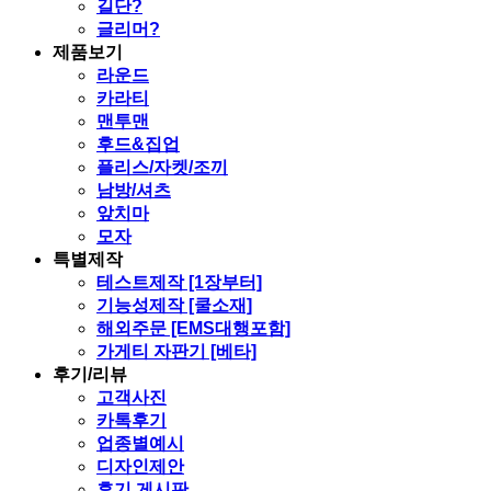
길단?
글리머?
제품보기
라운드
카라티
맨투맨
후드&집업
플리스/자켓/조끼
남방/셔츠
앞치마
모자
특별제작
테스트제작 [1장부터]
기능성제작 [쿨소재]
해외주문 [EMS대행포함]
가게티 자판기 [베타]
후기/리뷰
고객사진
카톡후기
업종별예시
디자인제안
후기 게시판