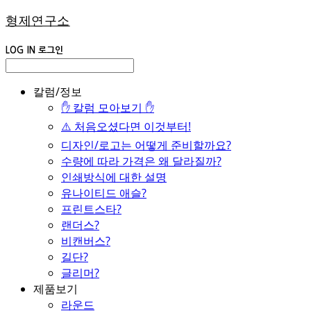
형제연구소
LOG IN
로그인
칼럼/정보
✋ 칼럼 모아보기 ✋
⚠️ 처음오셨다면 이것부터!
디자인/로고는 어떻게 준비할까요?
수량에 따라 가격은 왜 달라질까?
인쇄방식에 대한 설명
유나이티드 애슬?
프린트스타?
랜더스?
비캔버스?
길단?
글리머?
제품보기
라운드