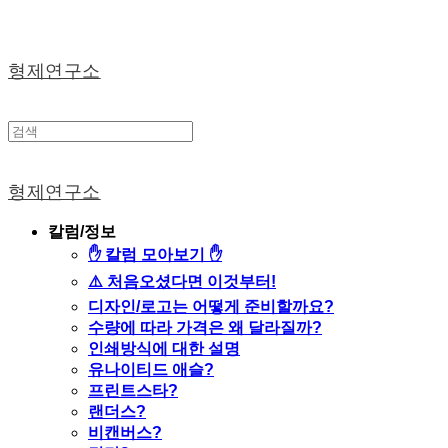
형제연구소
형제연구소
칼럼/정보
✋ 칼럼 모아보기 ✋
⚠️ 처음오셨다면 이것부터!
디자인/로고는 어떻게 준비할까요?
수량에 따라 가격은 왜 달라질까?
인쇄방식에 대한 설명
유나이티드 애슬?
프린트스타?
랜더스?
비캔버스?