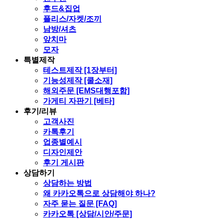
후드&집업
플리스/자켓/조끼
남방/셔츠
앞치마
모자
특별제작
테스트제작 [1장부터]
기능성제작 [쿨소재]
해외주문 [EMS대행포함]
가게티 자판기 [베타]
후기/리뷰
고객사진
카톡후기
업종별예시
디자인제안
후기 게시판
상담하기
상담하는 방법
왜 카카오톡으로 상담해야 하나?
자주 묻는 질문 [FAQ]
카카오톡 [상담/시안/주문]