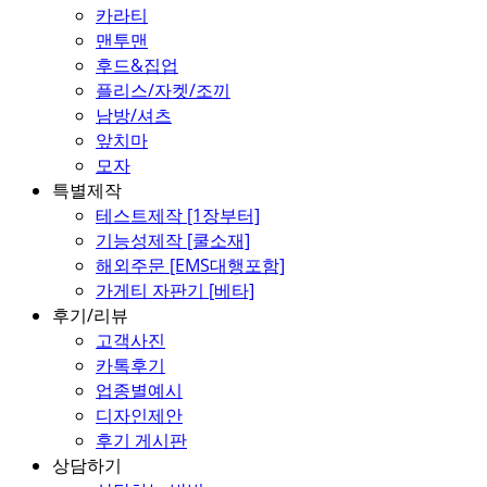
카라티
맨투맨
후드&집업
플리스/자켓/조끼
남방/셔츠
앞치마
모자
특별제작
테스트제작 [1장부터]
기능성제작 [쿨소재]
해외주문 [EMS대행포함]
가게티 자판기 [베타]
후기/리뷰
고객사진
카톡후기
업종별예시
디자인제안
후기 게시판
상담하기