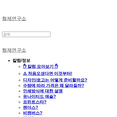
형제연구소
형제연구소
칼럼/정보
✋ 칼럼 모아보기 ✋
⚠️ 처음오셨다면 이것부터!
디자인/로고는 어떻게 준비할까요?
수량에 따라 가격은 왜 달라질까?
인쇄방식에 대한 설명
유나이티드 애슬?
프린트스타?
랜더스?
비캔버스?