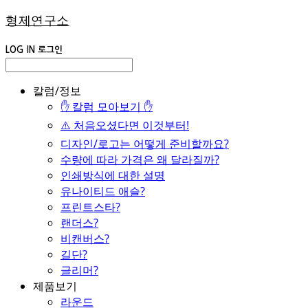
형제연구소
LOG IN
로그인
칼럼/정보
✋ 칼럼 모아보기 ✋
⚠️ 처음오셨다면 이것부터!
디자인/로고는 어떻게 준비할까요?
수량에 따라 가격은 왜 달라질까?
인쇄방식에 대한 설명
유나이티드 애슬?
프린트스타?
랜더스?
비캔버스?
길단?
글리머?
제품보기
라운드