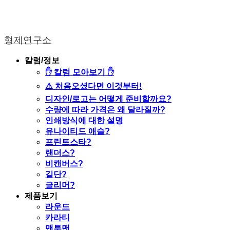
형제연구소
칼럼/정보
✋ 칼럼 모아보기 ✋
⚠️ 처음오셨다면 이것부터!
디자인/로고는 어떻게 준비할까요?
수량에 따라 가격은 왜 달라질까?
인쇄방식에 대한 설명
유나이티드 애슬?
프린트스타?
랜더스?
비캔버스?
길단?
글리머?
제품보기
라운드
카라티
맨투맨