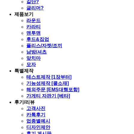
길단?
글리머?
제품보기
라운드
카라티
맨투맨
후드&집업
플리스/자켓/조끼
남방/셔츠
앞치마
모자
특별제작
테스트제작 [1장부터]
기능성제작 [쿨소재]
해외주문 [EMS대행포함]
가게티 자판기 [베타]
후기/리뷰
고객사진
카톡후기
업종별예시
디자인제안
후기 게시판