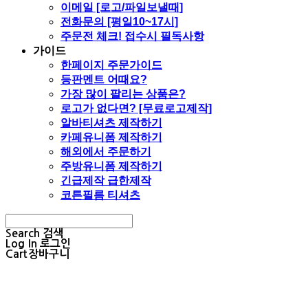
이메일 [로고/파일보낼때]
전화문의 [평일10~17시]
주문전 체크! 접수시 필독사항
가이드
한페이지 주문가이드
등판멘트 어때요?
가장 많이 팔리는 상품은?
로고가 없다면? [무료로고제작]
알바티셔츠 제작하기
카페유니폼 제작하기
해외에서 주문하기
주방유니폼 제작하기
긴급제작 급한제작
코튼필름 티셔츠
Search
검색
Log In
로그인
Cart
장바구니