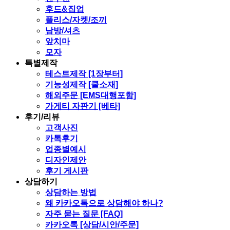
후드&집업
플리스/자켓/조끼
남방/셔츠
앞치마
모자
특별제작
테스트제작 [1장부터]
기능성제작 [쿨소재]
해외주문 [EMS대행포함]
가게티 자판기 [베타]
후기/리뷰
고객사진
카톡후기
업종별예시
디자인제안
후기 게시판
상담하기
상담하는 방법
왜 카카오톡으로 상담해야 하나?
자주 묻는 질문 [FAQ]
카카오톡 [상담/시안/주문]