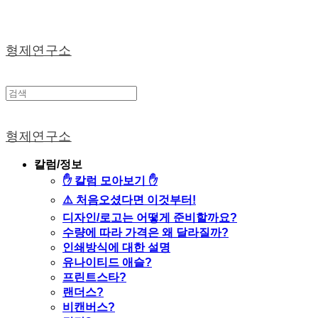
형제연구소
형제연구소
칼럼/정보
✋ 칼럼 모아보기 ✋
⚠️ 처음오셨다면 이것부터!
디자인/로고는 어떻게 준비할까요?
수량에 따라 가격은 왜 달라질까?
인쇄방식에 대한 설명
유나이티드 애슬?
프린트스타?
랜더스?
비캔버스?