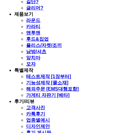
길단?
글리머?
제품보기
라운드
카라티
맨투맨
후드&집업
플리스/자켓/조끼
남방/셔츠
앞치마
모자
특별제작
테스트제작 [1장부터]
기능성제작 [쿨소재]
해외주문 [EMS대행포함]
가게티 자판기 [베타]
후기/리뷰
고객사진
카톡후기
업종별예시
디자인제안
후기 게시판