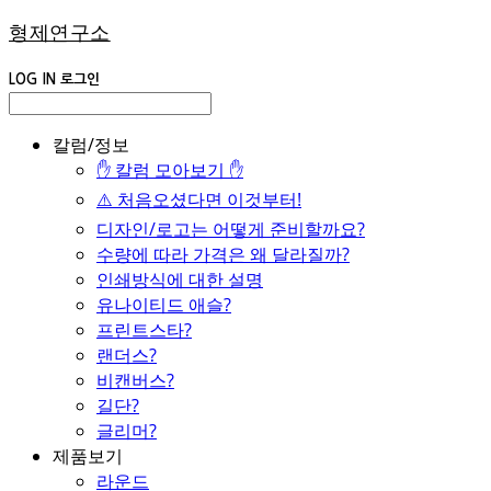
형제연구소
LOG IN
로그인
칼럼/정보
✋ 칼럼 모아보기 ✋
⚠️ 처음오셨다면 이것부터!
디자인/로고는 어떻게 준비할까요?
수량에 따라 가격은 왜 달라질까?
인쇄방식에 대한 설명
유나이티드 애슬?
프린트스타?
랜더스?
비캔버스?
길단?
글리머?
제품보기
라운드