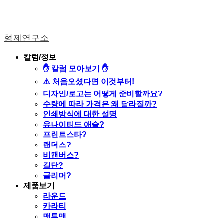
형제연구소
칼럼/정보
✋ 칼럼 모아보기 ✋
⚠️ 처음오셨다면 이것부터!
디자인/로고는 어떻게 준비할까요?
수량에 따라 가격은 왜 달라질까?
인쇄방식에 대한 설명
유나이티드 애슬?
프린트스타?
랜더스?
비캔버스?
길단?
글리머?
제품보기
라운드
카라티
맨투맨