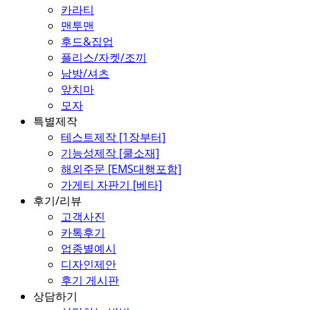
카라티
맨투맨
후드&집업
플리스/자켓/조끼
남방/셔츠
앞치마
모자
특별제작
테스트제작 [1장부터]
기능성제작 [쿨소재]
해외주문 [EMS대행포함]
가게티 자판기 [베타]
후기/리뷰
고객사진
카톡후기
업종별예시
디자인제안
후기 게시판
상담하기