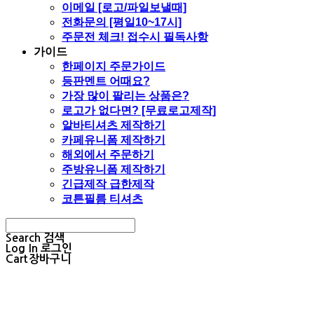
이메일 [로고/파일보낼때]
전화문의 [평일10~17시]
주문전 체크! 접수시 필독사항
가이드
한페이지 주문가이드
등판멘트 어때요?
가장 많이 팔리는 상품은?
로고가 없다면? [무료로고제작]
알바티셔츠 제작하기
카페유니폼 제작하기
해외에서 주문하기
주방유니폼 제작하기
긴급제작 급한제작
코튼필름 티셔츠
Search
검색
Log In
로그인
Cart
장바구니