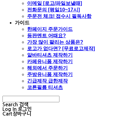
이메일 [로고/파일보낼때]
전화문의 [평일10~17시]
주문전 체크! 접수시 필독사항
가이드
한페이지 주문가이드
등판멘트 어때요?
가장 많이 팔리는 상품은?
로고가 없다면? [무료로고제작]
알바티셔츠 제작하기
카페유니폼 제작하기
해외에서 주문하기
주방유니폼 제작하기
긴급제작 급한제작
코튼필름 티셔츠
Search
검색
Log In
로그인
Cart
장바구니