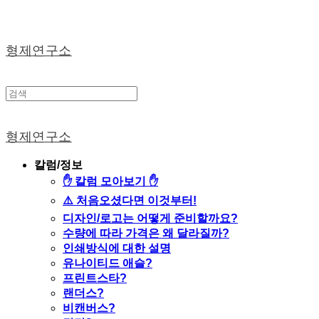
형제연구소
형제연구소
칼럼/정보
✋ 칼럼 모아보기 ✋
⚠️ 처음오셨다면 이것부터!
디자인/로고는 어떻게 준비할까요?
수량에 따라 가격은 왜 달라질까?
인쇄방식에 대한 설명
유나이티드 애슬?
프린트스타?
랜더스?
비캔버스?