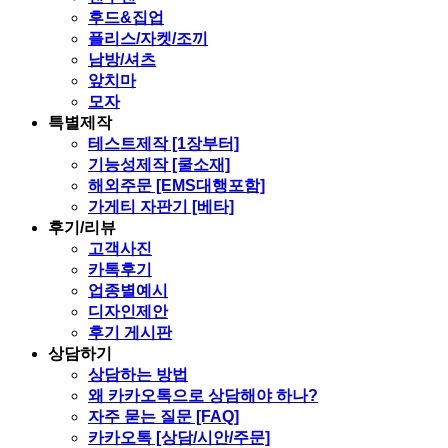
후드&집업
플리스/자켓/조끼
남방/셔츠
앞치마
모자
특별제작
테스트제작 [1장부터]
기능성제작 [쿨소재]
해외주문 [EMS대행포함]
가게티 자판기 [베타]
후기/리뷰
고객사진
카톡후기
업종별예시
디자인제안
후기 게시판
상담하기
상담하는 방법
왜 카카오톡으로 상담해야 하나?
자주 묻는 질문 [FAQ]
카카오톡 [상담/시안/주문]