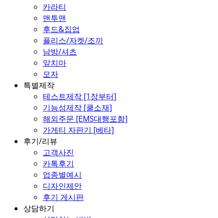
카라티
맨투맨
후드&집업
플리스/자켓/조끼
남방/셔츠
앞치마
모자
특별제작
테스트제작 [1장부터]
기능성제작 [쿨소재]
해외주문 [EMS대행포함]
가게티 자판기 [베타]
후기/리뷰
고객사진
카톡후기
업종별예시
디자인제안
후기 게시판
상담하기