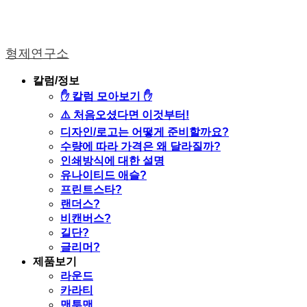
형제연구소
칼럼/정보
✋ 칼럼 모아보기 ✋
⚠️ 처음오셨다면 이것부터!
디자인/로고는 어떻게 준비할까요?
수량에 따라 가격은 왜 달라질까?
인쇄방식에 대한 설명
유나이티드 애슬?
프린트스타?
랜더스?
비캔버스?
길단?
글리머?
제품보기
라운드
카라티
맨투맨