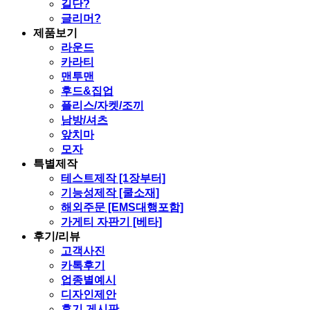
길단?
글리머?
제품보기
라운드
카라티
맨투맨
후드&집업
플리스/자켓/조끼
남방/셔츠
앞치마
모자
특별제작
테스트제작 [1장부터]
기능성제작 [쿨소재]
해외주문 [EMS대행포함]
가게티 자판기 [베타]
후기/리뷰
고객사진
카톡후기
업종별예시
디자인제안
후기 게시판