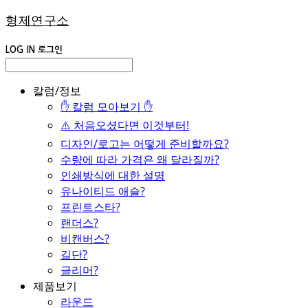
형제연구소
LOG IN
로그인
칼럼/정보
✋ 칼럼 모아보기 ✋
⚠️ 처음오셨다면 이것부터!
디자인/로고는 어떻게 준비할까요?
수량에 따라 가격은 왜 달라질까?
인쇄방식에 대한 설명
유나이티드 애슬?
프린트스타?
랜더스?
비캔버스?
길단?
글리머?
제품보기
라운드