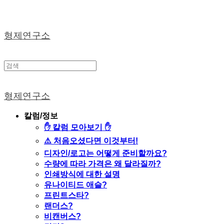
형제연구소
형제연구소
칼럼/정보
✋ 칼럼 모아보기 ✋
⚠️ 처음오셨다면 이것부터!
디자인/로고는 어떻게 준비할까요?
수량에 따라 가격은 왜 달라질까?
인쇄방식에 대한 설명
유나이티드 애슬?
프린트스타?
랜더스?
비캔버스?