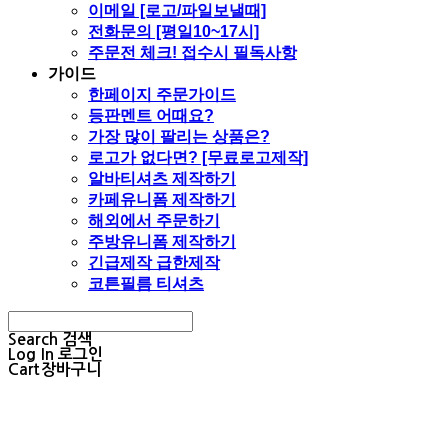
이메일 [로고/파일보낼때]
전화문의 [평일10~17시]
주문전 체크! 접수시 필독사항
가이드
한페이지 주문가이드
등판멘트 어때요?
가장 많이 팔리는 상품은?
로고가 없다면? [무료로고제작]
알바티셔츠 제작하기
카페유니폼 제작하기
해외에서 주문하기
주방유니폼 제작하기
긴급제작 급한제작
코튼필름 티셔츠
Search
검색
Log In
로그인
Cart
장바구니