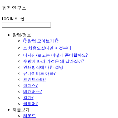
형제연구소
LOG IN
로그인
칼럼/정보
✋ 칼럼 모아보기 ✋
⚠️ 처음오셨다면 이것부터!
디자인/로고는 어떻게 준비할까요?
수량에 따라 가격은 왜 달라질까?
인쇄방식에 대한 설명
유나이티드 애슬?
프린트스타?
랜더스?
비캔버스?
길단?
글리머?
제품보기
라운드