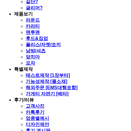
길단?
글리머?
제품보기
라운드
카라티
맨투맨
후드&집업
플리스/자켓/조끼
남방/셔츠
앞치마
모자
특별제작
테스트제작 [1장부터]
기능성제작 [쿨소재]
해외주문 [EMS대행포함]
가게티 자판기 [베타]
후기/리뷰
고객사진
카톡후기
업종별예시
디자인제안
후기 게시판