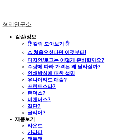
형제연구소
칼럼/정보
✋ 칼럼 모아보기 ✋
⚠️ 처음오셨다면 이것부터!
디자인/로고는 어떻게 준비할까요?
수량에 따라 가격은 왜 달라질까?
인쇄방식에 대한 설명
유나이티드 애슬?
프린트스타?
랜더스?
비캔버스?
길단?
글리머?
제품보기
라운드
카라티
맨투맨