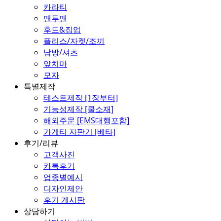
카라티
맨투맨
후드&집업
플리스/자켓/조끼
남방/셔츠
앞치마
모자
특별제작
테스트제작 [1장부터]
기능성제작 [쿨소재]
해외주문 [EMS대행포함]
가게티 자판기 [베타]
후기/리뷰
고객사진
카톡후기
업종별예시
디자인제안
후기 게시판
상담하기