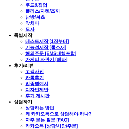
후드&집업
플리스/자켓/조끼
남방/셔츠
앞치마
모자
특별제작
테스트제작 [1장부터]
기능성제작 [쿨소재]
해외주문 [EMS대행포함]
가게티 자판기 [베타]
후기/리뷰
고객사진
카톡후기
업종별예시
디자인제안
후기 게시판
상담하기
상담하는 방법
왜 카카오톡으로 상담해야 하나?
자주 묻는 질문 [FAQ]
카카오톡 [상담/시안/주문]