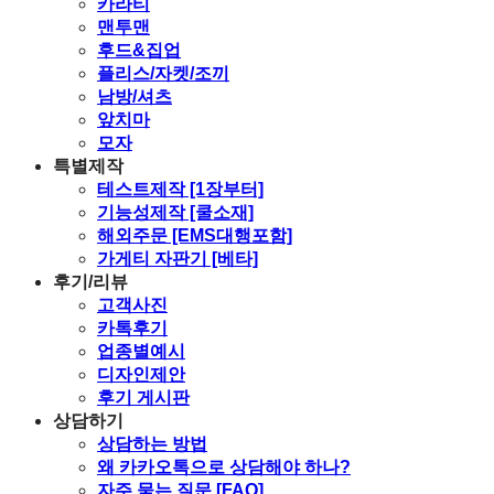
카라티
맨투맨
후드&집업
플리스/자켓/조끼
남방/셔츠
앞치마
모자
특별제작
테스트제작 [1장부터]
기능성제작 [쿨소재]
해외주문 [EMS대행포함]
가게티 자판기 [베타]
후기/리뷰
고객사진
카톡후기
업종별예시
디자인제안
후기 게시판
상담하기
상담하는 방법
왜 카카오톡으로 상담해야 하나?
자주 묻는 질문 [FAQ]