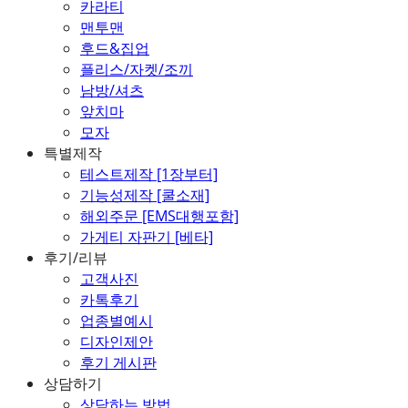
카라티
맨투맨
후드&집업
플리스/자켓/조끼
남방/셔츠
앞치마
모자
특별제작
테스트제작 [1장부터]
기능성제작 [쿨소재]
해외주문 [EMS대행포함]
가게티 자판기 [베타]
후기/리뷰
고객사진
카톡후기
업종별예시
디자인제안
후기 게시판
상담하기
상담하는 방법