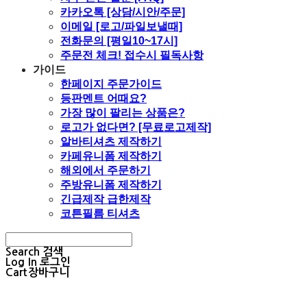
카카오톡 [상담/시안/주문]
이메일 [로고/파일보낼때]
전화문의 [평일10~17시]
주문전 체크! 접수시 필독사항
가이드
한페이지 주문가이드
등판멘트 어때요?
가장 많이 팔리는 상품은?
로고가 없다면? [무료로고제작]
알바티셔츠 제작하기
카페유니폼 제작하기
해외에서 주문하기
주방유니폼 제작하기
긴급제작 급한제작
코튼필름 티셔츠
Search
검색
Log In
로그인
Cart
장바구니