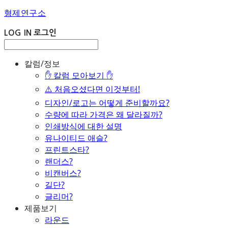
형제연구소
LOG IN
로그인
칼럼/정보
✋ 칼럼 모아보기 ✋
⚠️ 처음오셨다면 이것부터!
디자인/로고는 어떻게 준비할까요?
수량에 따라 가격은 왜 달라질까?
인쇄방식에 대한 설명
유나이티드 애슬?
프린트스타?
랜더스?
비캔버스?
길단?
글리머?
제품보기
라운드