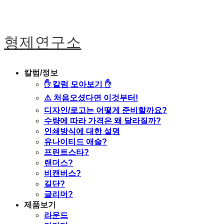
형제연구소
칼럼/정보
✋ 칼럼 모아보기 ✋
⚠️ 처음오셨다면 이것부터!
디자인/로고는 어떻게 준비할까요?
수량에 따라 가격은 왜 달라질까?
인쇄방식에 대한 설명
유나이티드 애슬?
프린트스타?
랜더스?
비캔버스?
길단?
글리머?
제품보기
라운드