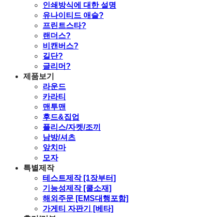
인쇄방식에 대한 설명
유나이티드 애슬?
프린트스타?
랜더스?
비캔버스?
길단?
글리머?
제품보기
라운드
카라티
맨투맨
후드&집업
플리스/자켓/조끼
남방/셔츠
앞치마
모자
특별제작
테스트제작 [1장부터]
기능성제작 [쿨소재]
해외주문 [EMS대행포함]
가게티 자판기 [베타]