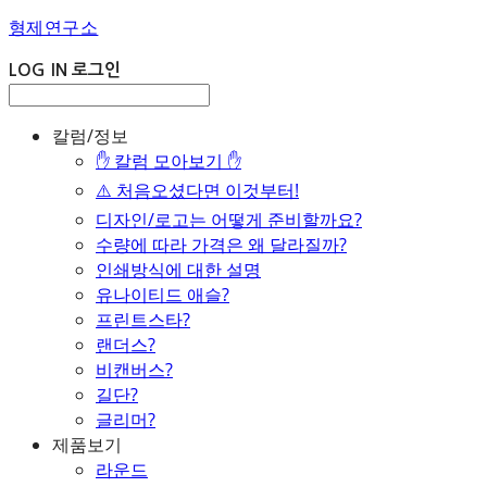
형제연구소
LOG IN
로그인
칼럼/정보
✋ 칼럼 모아보기 ✋
⚠️ 처음오셨다면 이것부터!
디자인/로고는 어떻게 준비할까요?
수량에 따라 가격은 왜 달라질까?
인쇄방식에 대한 설명
유나이티드 애슬?
프린트스타?
랜더스?
비캔버스?
길단?
글리머?
제품보기
라운드