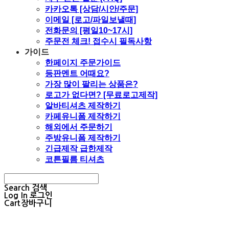
카카오톡 [상담/시안/주문]
이메일 [로고/파일보낼때]
전화문의 [평일10~17시]
주문전 체크! 접수시 필독사항
가이드
한페이지 주문가이드
등판멘트 어때요?
가장 많이 팔리는 상품은?
로고가 없다면? [무료로고제작]
알바티셔츠 제작하기
카페유니폼 제작하기
해외에서 주문하기
주방유니폼 제작하기
긴급제작 급한제작
코튼필름 티셔츠
Search
검색
Log In
로그인
Cart
장바구니