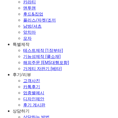
카라티
맨투맨
후드&집업
플리스/자켓/조끼
남방/셔츠
앞치마
모자
특별제작
테스트제작 [1장부터]
기능성제작 [쿨소재]
해외주문 [EMS대행포함]
가게티 자판기 [베타]
후기/리뷰
고객사진
카톡후기
업종별예시
디자인제안
후기 게시판
상담하기
상담하는 방법