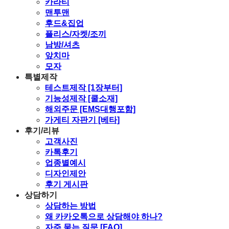
카라티
맨투맨
후드&집업
플리스/자켓/조끼
남방/셔츠
앞치마
모자
특별제작
테스트제작 [1장부터]
기능성제작 [쿨소재]
해외주문 [EMS대행포함]
가게티 자판기 [베타]
후기/리뷰
고객사진
카톡후기
업종별예시
디자인제안
후기 게시판
상담하기
상담하는 방법
왜 카카오톡으로 상담해야 하나?
자주 묻는 질문 [FAQ]