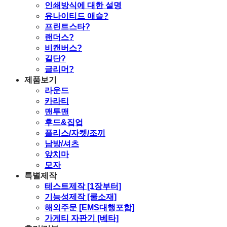
인쇄방식에 대한 설명
유나이티드 애슬?
프린트스타?
랜더스?
비캔버스?
길단?
글리머?
제품보기
라운드
카라티
맨투맨
후드&집업
플리스/자켓/조끼
남방/셔츠
앞치마
모자
특별제작
테스트제작 [1장부터]
기능성제작 [쿨소재]
해외주문 [EMS대행포함]
가게티 자판기 [베타]