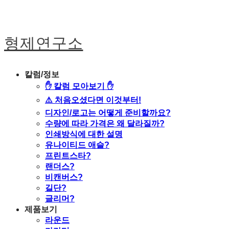
형제연구소
칼럼/정보
✋ 칼럼 모아보기 ✋
⚠️ 처음오셨다면 이것부터!
디자인/로고는 어떻게 준비할까요?
수량에 따라 가격은 왜 달라질까?
인쇄방식에 대한 설명
유나이티드 애슬?
프린트스타?
랜더스?
비캔버스?
길단?
글리머?
제품보기
라운드