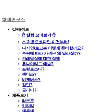
형제연구소
칼럼/정보
✋ 칼럼 모아보기 ✋
⚠️ 처음오셨다면 이것부터!
디자인/로고는 어떻게 준비할까요?
수량에 따라 가격은 왜 달라질까?
인쇄방식에 대한 설명
유나이티드 애슬?
프린트스타?
랜더스?
비캔버스?
길단?
글리머?
제품보기
라운드
카라티
맨투맨