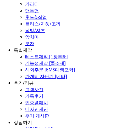
카라티
맨투맨
후드&집업
플리스/자켓/조끼
남방/셔츠
앞치마
모자
특별제작
테스트제작 [1장부터]
기능성제작 [쿨소재]
해외주문 [EMS대행포함]
가게티 자판기 [베타]
후기/리뷰
고객사진
카톡후기
업종별예시
디자인제안
후기 게시판
상담하기