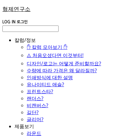
형제연구소
LOG IN
로그인
칼럼/정보
✋ 칼럼 모아보기 ✋
⚠️ 처음오셨다면 이것부터!
디자인/로고는 어떻게 준비할까요?
수량에 따라 가격은 왜 달라질까?
인쇄방식에 대한 설명
유나이티드 애슬?
프린트스타?
랜더스?
비캔버스?
길단?
글리머?
제품보기
라운드