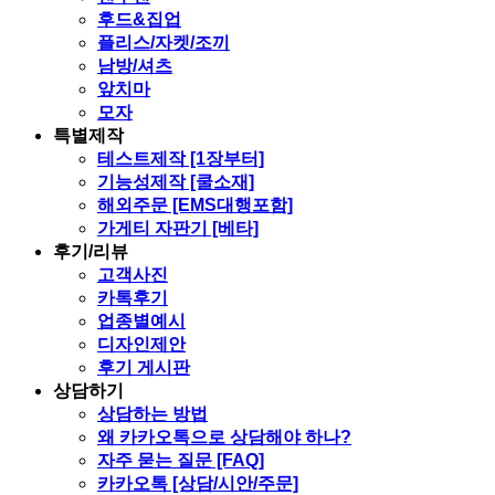
후드&집업
플리스/자켓/조끼
남방/셔츠
앞치마
모자
특별제작
테스트제작 [1장부터]
기능성제작 [쿨소재]
해외주문 [EMS대행포함]
가게티 자판기 [베타]
후기/리뷰
고객사진
카톡후기
업종별예시
디자인제안
후기 게시판
상담하기
상담하는 방법
왜 카카오톡으로 상담해야 하나?
자주 묻는 질문 [FAQ]
카카오톡 [상담/시안/주문]