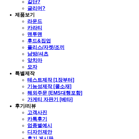
길단?
글리머?
제품보기
라운드
카라티
맨투맨
후드&집업
플리스/자켓/조끼
남방/셔츠
앞치마
모자
특별제작
테스트제작 [1장부터]
기능성제작 [쿨소재]
해외주문 [EMS대행포함]
가게티 자판기 [베타]
후기/리뷰
고객사진
카톡후기
업종별예시
디자인제안
후기 게시판