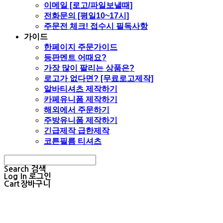
이메일 [로고/파일보낼때]
전화문의 [평일10~17시]
주문전 체크! 접수시 필독사항
가이드
한페이지 주문가이드
등판멘트 어때요?
가장 많이 팔리는 상품은?
로고가 없다면? [무료로고제작]
알바티셔츠 제작하기
카페유니폼 제작하기
해외에서 주문하기
주방유니폼 제작하기
긴급제작 급한제작
코튼필름 티셔츠
Search
검색
Log In
로그인
Cart
장바구니