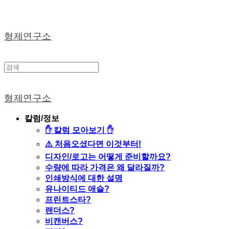
형제연구소
형제연구소
칼럼/정보
✋ 칼럼 모아보기 ✋
⚠️ 처음오셨다면 이것부터!
디자인/로고는 어떻게 준비할까요?
수량에 따라 가격은 왜 달라질까?
인쇄방식에 대한 설명
유나이티드 애슬?
프린트스타?
랜더스?
비캔버스?