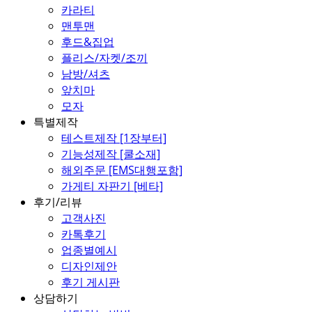
카라티
맨투맨
후드&집업
플리스/자켓/조끼
남방/셔츠
앞치마
모자
특별제작
테스트제작 [1장부터]
기능성제작 [쿨소재]
해외주문 [EMS대행포함]
가게티 자판기 [베타]
후기/리뷰
고객사진
카톡후기
업종별예시
디자인제안
후기 게시판
상담하기