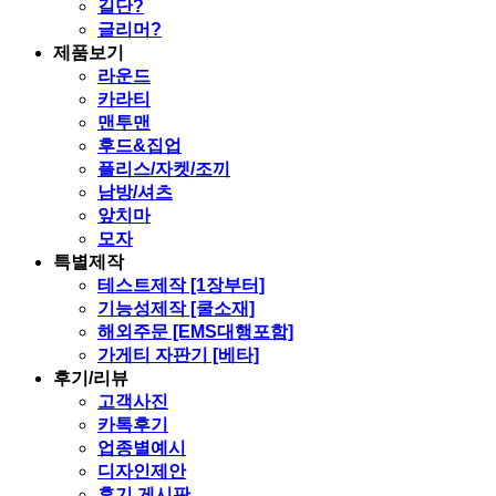
길단?
글리머?
제품보기
라운드
카라티
맨투맨
후드&집업
플리스/자켓/조끼
남방/셔츠
앞치마
모자
특별제작
테스트제작 [1장부터]
기능성제작 [쿨소재]
해외주문 [EMS대행포함]
가게티 자판기 [베타]
후기/리뷰
고객사진
카톡후기
업종별예시
디자인제안
후기 게시판