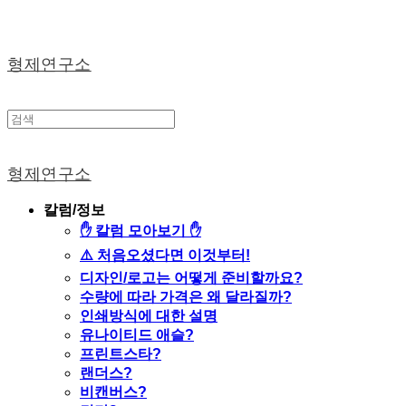
형제연구소
형제연구소
칼럼/정보
✋ 칼럼 모아보기 ✋
⚠️ 처음오셨다면 이것부터!
디자인/로고는 어떻게 준비할까요?
수량에 따라 가격은 왜 달라질까?
인쇄방식에 대한 설명
유나이티드 애슬?
프린트스타?
랜더스?
비캔버스?