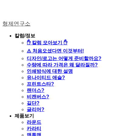
형제연구소
칼럼/정보
✋ 칼럼 모아보기 ✋
⚠️ 처음오셨다면 이것부터!
디자인/로고는 어떻게 준비할까요?
수량에 따라 가격은 왜 달라질까?
인쇄방식에 대한 설명
유나이티드 애슬?
프린트스타?
랜더스?
비캔버스?
길단?
글리머?
제품보기
라운드
카라티
맨투맨