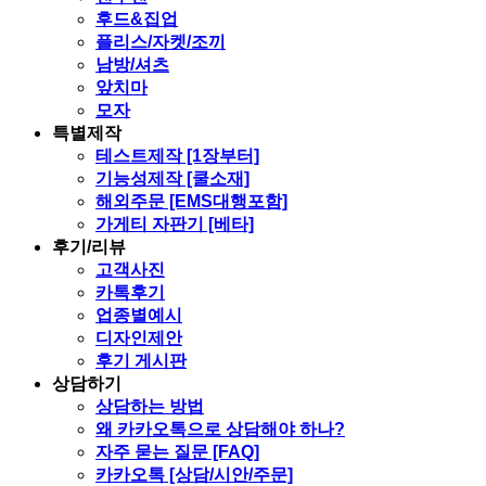
후드&집업
플리스/자켓/조끼
남방/셔츠
앞치마
모자
특별제작
테스트제작 [1장부터]
기능성제작 [쿨소재]
해외주문 [EMS대행포함]
가게티 자판기 [베타]
후기/리뷰
고객사진
카톡후기
업종별예시
디자인제안
후기 게시판
상담하기
상담하는 방법
왜 카카오톡으로 상담해야 하나?
자주 묻는 질문 [FAQ]
카카오톡 [상담/시안/주문]