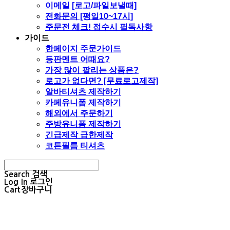
이메일 [로고/파일보낼때]
전화문의 [평일10~17시]
주문전 체크! 접수시 필독사항
가이드
한페이지 주문가이드
등판멘트 어때요?
가장 많이 팔리는 상품은?
로고가 없다면? [무료로고제작]
알바티셔츠 제작하기
카페유니폼 제작하기
해외에서 주문하기
주방유니폼 제작하기
긴급제작 급한제작
코튼필름 티셔츠
Search
검색
Log In
로그인
Cart
장바구니