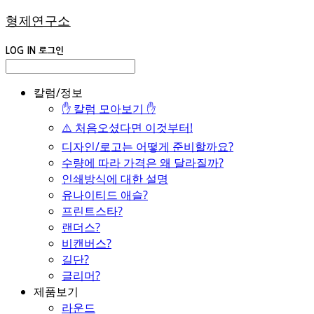
형제연구소
LOG IN
로그인
칼럼/정보
✋ 칼럼 모아보기 ✋
⚠️ 처음오셨다면 이것부터!
디자인/로고는 어떻게 준비할까요?
수량에 따라 가격은 왜 달라질까?
인쇄방식에 대한 설명
유나이티드 애슬?
프린트스타?
랜더스?
비캔버스?
길단?
글리머?
제품보기
라운드