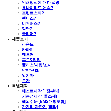
인쇄방식에 대한 설명
유나이티드 애슬?
프린트스타?
랜더스?
비캔버스?
길단?
글리머?
제품보기
라운드
카라티
맨투맨
후드&집업
플리스/자켓/조끼
남방/셔츠
앞치마
모자
특별제작
테스트제작 [1장부터]
기능성제작 [쿨소재]
해외주문 [EMS대행포함]
가게티 자판기 [베타]