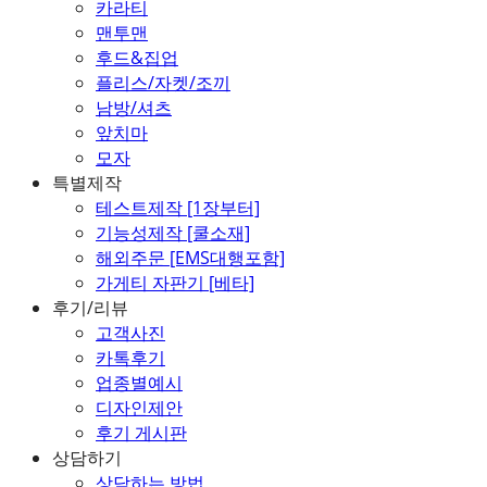
카라티
맨투맨
후드&집업
플리스/자켓/조끼
남방/셔츠
앞치마
모자
특별제작
테스트제작 [1장부터]
기능성제작 [쿨소재]
해외주문 [EMS대행포함]
가게티 자판기 [베타]
후기/리뷰
고객사진
카톡후기
업종별예시
디자인제안
후기 게시판
상담하기
상담하는 방법