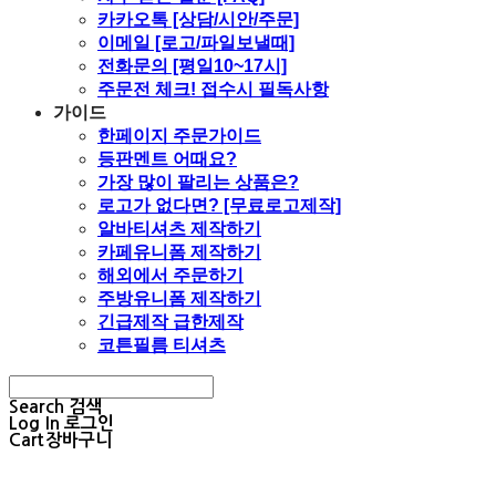
카카오톡 [상담/시안/주문]
이메일 [로고/파일보낼때]
전화문의 [평일10~17시]
주문전 체크! 접수시 필독사항
가이드
한페이지 주문가이드
등판멘트 어때요?
가장 많이 팔리는 상품은?
로고가 없다면? [무료로고제작]
알바티셔츠 제작하기
카페유니폼 제작하기
해외에서 주문하기
주방유니폼 제작하기
긴급제작 급한제작
코튼필름 티셔츠
Search
검색
Log In
로그인
Cart
장바구니