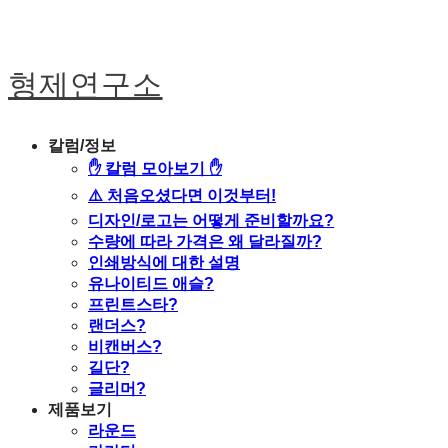
형제연구소
칼럼/정보
✋ 칼럼 모아보기 ✋
⚠️ 처음오셨다면 이것부터!
디자인/로고는 어떻게 준비할까요?
수량에 따라 가격은 왜 달라질까?
인쇄방식에 대한 설명
유나이티드 애슬?
프린트스타?
랜더스?
비캔버스?
길단?
글리머?
제품보기
라운드