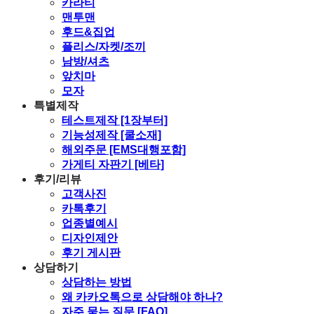
카라티
맨투맨
후드&집업
플리스/자켓/조끼
남방/셔츠
앞치마
모자
특별제작
테스트제작 [1장부터]
기능성제작 [쿨소재]
해외주문 [EMS대행포함]
가게티 자판기 [베타]
후기/리뷰
고객사진
카톡후기
업종별예시
디자인제안
후기 게시판
상담하기
상담하는 방법
왜 카카오톡으로 상담해야 하나?
자주 묻는 질문 [FAQ]