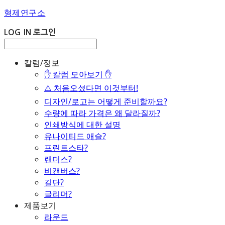
형제연구소
LOG IN
로그인
칼럼/정보
✋ 칼럼 모아보기 ✋
⚠️ 처음오셨다면 이것부터!
디자인/로고는 어떻게 준비할까요?
수량에 따라 가격은 왜 달라질까?
인쇄방식에 대한 설명
유나이티드 애슬?
프린트스타?
랜더스?
비캔버스?
길단?
글리머?
제품보기
라운드