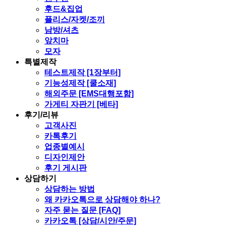
후드&집업
플리스/자켓/조끼
남방/셔츠
앞치마
모자
특별제작
테스트제작 [1장부터]
기능성제작 [쿨소재]
해외주문 [EMS대행포함]
가게티 자판기 [베타]
후기/리뷰
고객사진
카톡후기
업종별예시
디자인제안
후기 게시판
상담하기
상담하는 방법
왜 카카오톡으로 상담해야 하나?
자주 묻는 질문 [FAQ]
카카오톡 [상담/시안/주문]