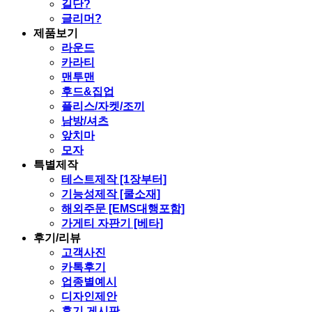
길단?
글리머?
제품보기
라운드
카라티
맨투맨
후드&집업
플리스/자켓/조끼
남방/셔츠
앞치마
모자
특별제작
테스트제작 [1장부터]
기능성제작 [쿨소재]
해외주문 [EMS대행포함]
가게티 자판기 [베타]
후기/리뷰
고객사진
카톡후기
업종별예시
디자인제안
후기 게시판