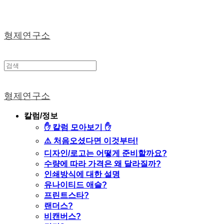
형제연구소
형제연구소
칼럼/정보
✋ 칼럼 모아보기 ✋
⚠️ 처음오셨다면 이것부터!
디자인/로고는 어떻게 준비할까요?
수량에 따라 가격은 왜 달라질까?
인쇄방식에 대한 설명
유나이티드 애슬?
프린트스타?
랜더스?
비캔버스?