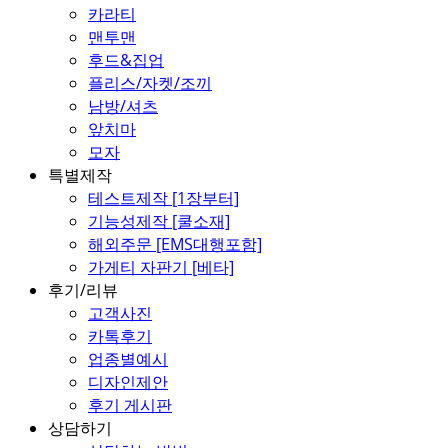
카라티
맨투맨
후드&집업
플리스/자켓/조끼
남방/셔츠
앞치마
모자
특별제작
테스트제작 [1장부터]
기능성제작 [쿨소재]
해외주문 [EMS대행포함]
가게티 자판기 [베타]
후기/리뷰
고객사진
카톡후기
업종별예시
디자인제안
후기 게시판
상담하기