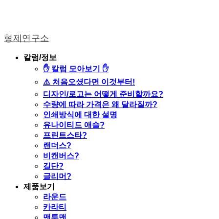
형제연구소
칼럼/정보
✋ 칼럼 모아보기 ✋
⚠️ 처음오셨다면 이것부터!
디자인/로고는 어떻게 준비할까요?
수량에 따라 가격은 왜 달라질까?
인쇄방식에 대한 설명
유나이티드 애슬?
프린트스타?
랜더스?
비캔버스?
길단?
글리머?
제품보기
라운드
카라티
맨투맨