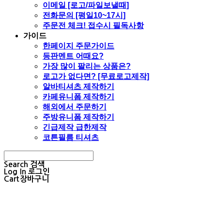
이메일 [로고/파일보낼때]
전화문의 [평일10~17시]
주문전 체크! 접수시 필독사항
가이드
한페이지 주문가이드
등판멘트 어때요?
가장 많이 팔리는 상품은?
로고가 없다면? [무료로고제작]
알바티셔츠 제작하기
카페유니폼 제작하기
해외에서 주문하기
주방유니폼 제작하기
긴급제작 급한제작
코튼필름 티셔츠
Search
검색
Log In
로그인
Cart
장바구니