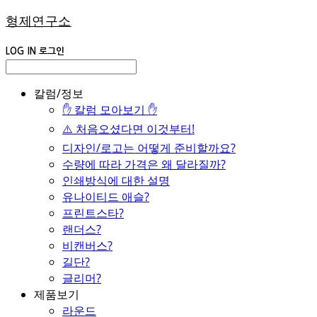
형제연구소
LOG IN
로그인
칼럼/정보
✋ 칼럼 모아보기 ✋
⚠️ 처음오셨다면 이것부터!
디자인/로고는 어떻게 준비할까요?
수량에 따라 가격은 왜 달라질까?
인쇄방식에 대한 설명
유나이티드 애슬?
프린트스타?
랜더스?
비캔버스?
길단?
글리머?
제품보기
라운드