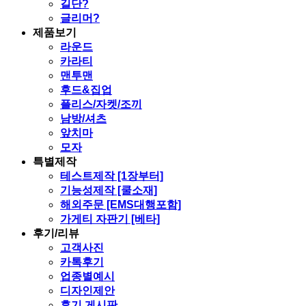
길단?
글리머?
제품보기
라운드
카라티
맨투맨
후드&집업
플리스/자켓/조끼
남방/셔츠
앞치마
모자
특별제작
테스트제작 [1장부터]
기능성제작 [쿨소재]
해외주문 [EMS대행포함]
가게티 자판기 [베타]
후기/리뷰
고객사진
카톡후기
업종별예시
디자인제안
후기 게시판