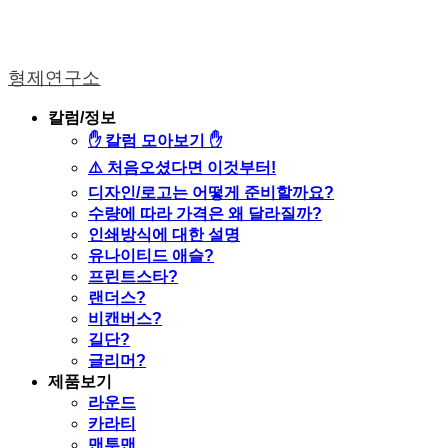
형제연구소
칼럼/정보
✋ 칼럼 모아보기 ✋
⚠️ 처음오셨다면 이것부터!
디자인/로고는 어떻게 준비할까요?
수량에 따라 가격은 왜 달라질까?
인쇄방식에 대한 설명
유나이티드 애슬?
프린트스타?
랜더스?
비캔버스?
길단?
글리머?
제품보기
라운드
카라티
맨투맨