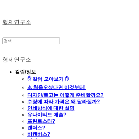
형제연구소
형제연구소
칼럼/정보
✋ 칼럼 모아보기 ✋
⚠️ 처음오셨다면 이것부터!
디자인/로고는 어떻게 준비할까요?
수량에 따라 가격은 왜 달라질까?
인쇄방식에 대한 설명
유나이티드 애슬?
프린트스타?
랜더스?
비캔버스?