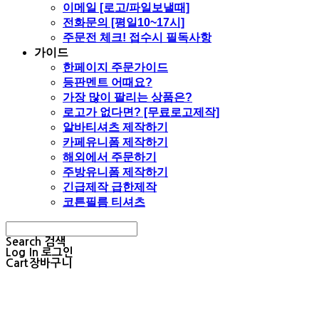
이메일 [로고/파일보낼때]
전화문의 [평일10~17시]
주문전 체크! 접수시 필독사항
가이드
한페이지 주문가이드
등판멘트 어때요?
가장 많이 팔리는 상품은?
로고가 없다면? [무료로고제작]
알바티셔츠 제작하기
카페유니폼 제작하기
해외에서 주문하기
주방유니폼 제작하기
긴급제작 급한제작
코튼필름 티셔츠
Search
검색
Log In
로그인
Cart
장바구니