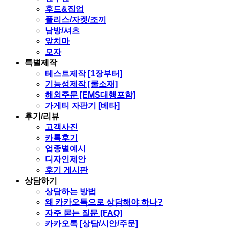
후드&집업
플리스/자켓/조끼
남방/셔츠
앞치마
모자
특별제작
테스트제작 [1장부터]
기능성제작 [쿨소재]
해외주문 [EMS대행포함]
가게티 자판기 [베타]
후기/리뷰
고객사진
카톡후기
업종별예시
디자인제안
후기 게시판
상담하기
상담하는 방법
왜 카카오톡으로 상담해야 하나?
자주 묻는 질문 [FAQ]
카카오톡 [상담/시안/주문]