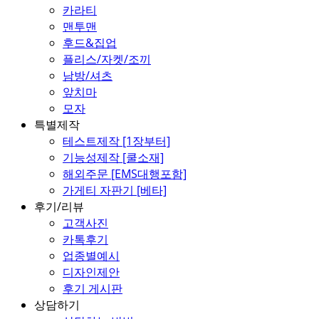
카라티
맨투맨
후드&집업
플리스/자켓/조끼
남방/셔츠
앞치마
모자
특별제작
테스트제작 [1장부터]
기능성제작 [쿨소재]
해외주문 [EMS대행포함]
가게티 자판기 [베타]
후기/리뷰
고객사진
카톡후기
업종별예시
디자인제안
후기 게시판
상담하기