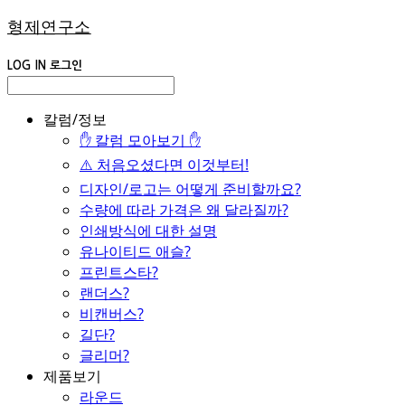
형제연구소
LOG IN
로그인
칼럼/정보
✋ 칼럼 모아보기 ✋
⚠️ 처음오셨다면 이것부터!
디자인/로고는 어떻게 준비할까요?
수량에 따라 가격은 왜 달라질까?
인쇄방식에 대한 설명
유나이티드 애슬?
프린트스타?
랜더스?
비캔버스?
길단?
글리머?
제품보기
라운드