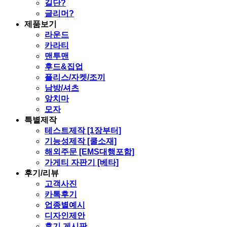
길단?
글리머?
제품보기
라운드
카라티
맨투맨
후드&집업
플리스/자켓/조끼
남방/셔츠
앞치마
모자
특별제작
테스트제작 [1장부터]
기능성제작 [쿨소재]
해외주문 [EMS대행포함]
가게티 자판기 [베타]
후기/리뷰
고객사진
카톡후기
업종별예시
디자인제안
후기 게시판