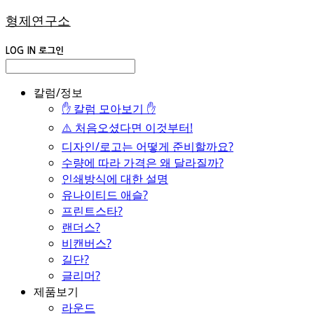
형제연구소
LOG IN
로그인
칼럼/정보
✋ 칼럼 모아보기 ✋
⚠️ 처음오셨다면 이것부터!
디자인/로고는 어떻게 준비할까요?
수량에 따라 가격은 왜 달라질까?
인쇄방식에 대한 설명
유나이티드 애슬?
프린트스타?
랜더스?
비캔버스?
길단?
글리머?
제품보기
라운드