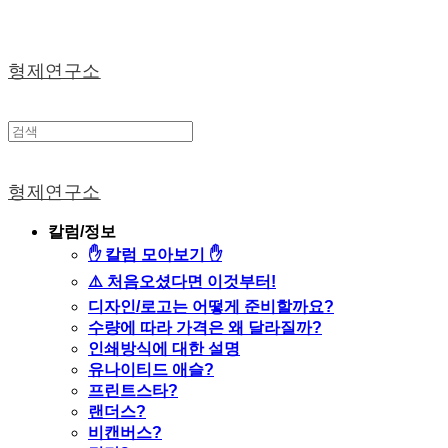
형제연구소
형제연구소
칼럼/정보
✋ 칼럼 모아보기 ✋
⚠️ 처음오셨다면 이것부터!
디자인/로고는 어떻게 준비할까요?
수량에 따라 가격은 왜 달라질까?
인쇄방식에 대한 설명
유나이티드 애슬?
프린트스타?
랜더스?
비캔버스?