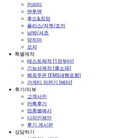
카라티
맨투맨
후드&집업
플리스/자켓/조끼
남방/셔츠
앞치마
모자
특별제작
테스트제작 [1장부터]
기능성제작 [쿨소재]
해외주문 [EMS대행포함]
가게티 자판기 [베타]
후기/리뷰
고객사진
카톡후기
업종별예시
디자인제안
후기 게시판
상담하기