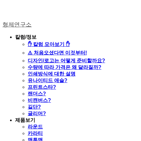
형제연구소
칼럼/정보
✋ 칼럼 모아보기 ✋
⚠️ 처음오셨다면 이것부터!
디자인/로고는 어떻게 준비할까요?
수량에 따라 가격은 왜 달라질까?
인쇄방식에 대한 설명
유나이티드 애슬?
프린트스타?
랜더스?
비캔버스?
길단?
글리머?
제품보기
라운드
카라티
맨투맨