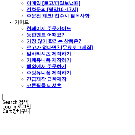
이메일 [로고/파일보낼때]
전화문의 [평일10~17시]
주문전 체크! 접수시 필독사항
가이드
한페이지 주문가이드
등판멘트 어때요?
가장 많이 팔리는 상품은?
로고가 없다면? [무료로고제작]
알바티셔츠 제작하기
카페유니폼 제작하기
해외에서 주문하기
주방유니폼 제작하기
긴급제작 급한제작
코튼필름 티셔츠
Search
검색
Log In
로그인
Cart
장바구니