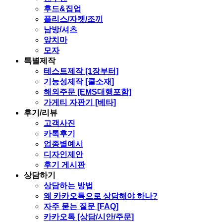
후드&집업
플리스/자켓/조끼
남방/셔츠
앞치마
모자
특별제작
테스트제작 [1장부터]
기능성제작 [쿨소재]
해외주문 [EMS대행포함]
가게티 자판기 [베타]
후기/리뷰
고객사진
카톡후기
업종별예시
디자인제안
후기 게시판
상담하기
상담하는 방법
왜 카카오톡으로 상담해야 하나?
자주 묻는 질문 [FAQ]
카카오톡 [상담/시안/주문]