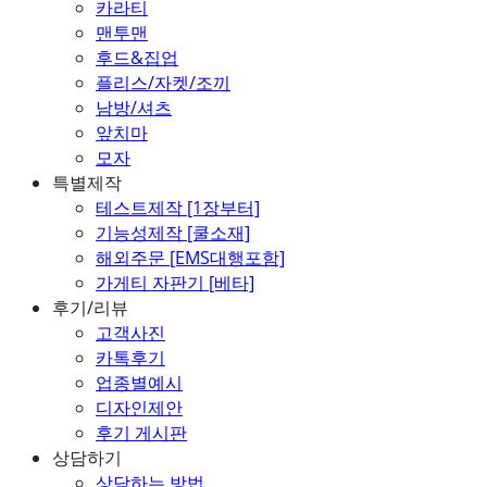
카라티
맨투맨
후드&집업
플리스/자켓/조끼
남방/셔츠
앞치마
모자
특별제작
테스트제작 [1장부터]
기능성제작 [쿨소재]
해외주문 [EMS대행포함]
가게티 자판기 [베타]
후기/리뷰
고객사진
카톡후기
업종별예시
디자인제안
후기 게시판
상담하기
상담하는 방법