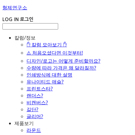
형제연구소
LOG IN
로그인
칼럼/정보
✋ 칼럼 모아보기 ✋
⚠️ 처음오셨다면 이것부터!
디자인/로고는 어떻게 준비할까요?
수량에 따라 가격은 왜 달라질까?
인쇄방식에 대한 설명
유나이티드 애슬?
프린트스타?
랜더스?
비캔버스?
길단?
글리머?
제품보기
라운드