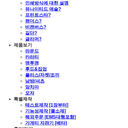
인쇄방식에 대한 설명
유나이티드 애슬?
프린트스타?
랜더스?
비캔버스?
길단?
글리머?
제품보기
라운드
카라티
맨투맨
후드&집업
플리스/자켓/조끼
남방/셔츠
앞치마
모자
특별제작
테스트제작 [1장부터]
기능성제작 [쿨소재]
해외주문 [EMS대행포함]
가게티 자판기 [베타]