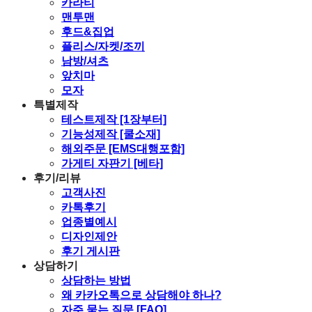
카라티
맨투맨
후드&집업
플리스/자켓/조끼
남방/셔츠
앞치마
모자
특별제작
테스트제작 [1장부터]
기능성제작 [쿨소재]
해외주문 [EMS대행포함]
가게티 자판기 [베타]
후기/리뷰
고객사진
카톡후기
업종별예시
디자인제안
후기 게시판
상담하기
상담하는 방법
왜 카카오톡으로 상담해야 하나?
자주 묻는 질문 [FAQ]