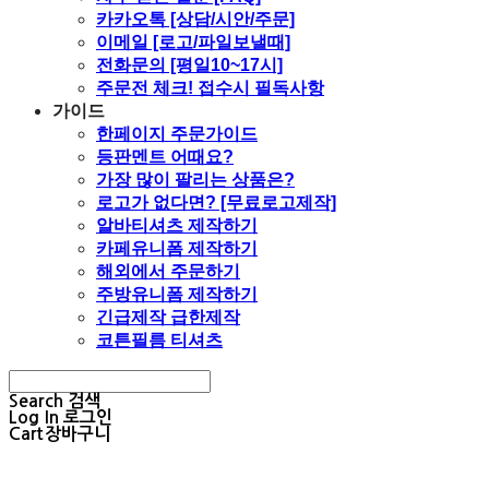
카카오톡 [상담/시안/주문]
이메일 [로고/파일보낼때]
전화문의 [평일10~17시]
주문전 체크! 접수시 필독사항
가이드
한페이지 주문가이드
등판멘트 어때요?
가장 많이 팔리는 상품은?
로고가 없다면? [무료로고제작]
알바티셔츠 제작하기
카페유니폼 제작하기
해외에서 주문하기
주방유니폼 제작하기
긴급제작 급한제작
코튼필름 티셔츠
Search
검색
Log In
로그인
Cart
장바구니