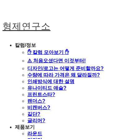
형제연구소
칼럼/정보
✋ 칼럼 모아보기 ✋
⚠️ 처음오셨다면 이것부터!
디자인/로고는 어떻게 준비할까요?
수량에 따라 가격은 왜 달라질까?
인쇄방식에 대한 설명
유나이티드 애슬?
프린트스타?
랜더스?
비캔버스?
길단?
글리머?
제품보기
라운드