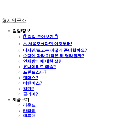
형제연구소
칼럼/정보
✋ 칼럼 모아보기 ✋
⚠️ 처음오셨다면 이것부터!
디자인/로고는 어떻게 준비할까요?
수량에 따라 가격은 왜 달라질까?
인쇄방식에 대한 설명
유나이티드 애슬?
프린트스타?
랜더스?
비캔버스?
길단?
글리머?
제품보기
라운드
카라티
맨투맨