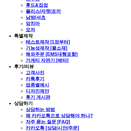
후드&집업
플리스/자켓/조끼
남방/셔츠
앞치마
모자
특별제작
테스트제작 [1장부터]
기능성제작 [쿨소재]
해외주문 [EMS대행포함]
가게티 자판기 [베타]
후기/리뷰
고객사진
카톡후기
업종별예시
디자인제안
후기 게시판
상담하기
상담하는 방법
왜 카카오톡으로 상담해야 하나?
자주 묻는 질문 [FAQ]
카카오톡 [상담/시안/주문]