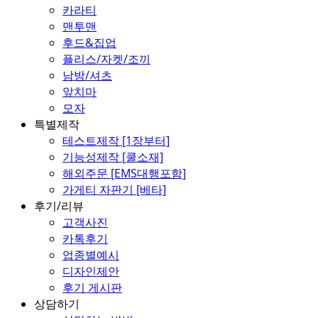
카라티
맨투맨
후드&집업
플리스/자켓/조끼
남방/셔츠
앞치마
모자
특별제작
테스트제작 [1장부터]
기능성제작 [쿨소재]
해외주문 [EMS대행포함]
가게티 자판기 [베타]
후기/리뷰
고객사진
카톡후기
업종별예시
디자인제안
후기 게시판
상담하기