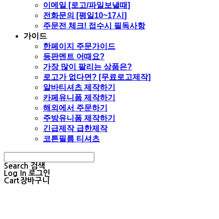
이메일 [로고/파일보낼때]
전화문의 [평일10~17시]
주문전 체크! 접수시 필독사항
가이드
한페이지 주문가이드
등판멘트 어때요?
가장 많이 팔리는 상품은?
로고가 없다면? [무료로고제작]
알바티셔츠 제작하기
카페유니폼 제작하기
해외에서 주문하기
주방유니폼 제작하기
긴급제작 급한제작
코튼필름 티셔츠
Search
검색
Log In
로그인
Cart
장바구니