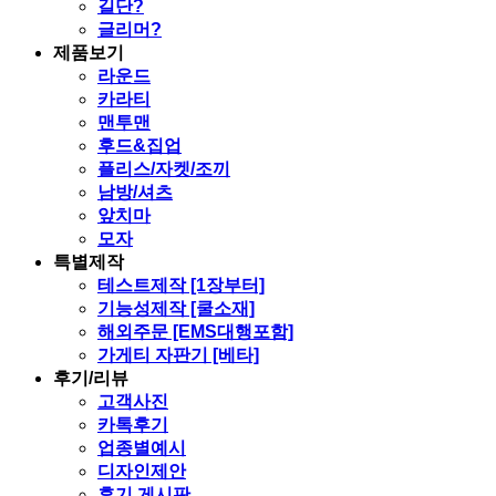
길단?
글리머?
제품보기
라운드
카라티
맨투맨
후드&집업
플리스/자켓/조끼
남방/셔츠
앞치마
모자
특별제작
테스트제작 [1장부터]
기능성제작 [쿨소재]
해외주문 [EMS대행포함]
가게티 자판기 [베타]
후기/리뷰
고객사진
카톡후기
업종별예시
디자인제안
후기 게시판