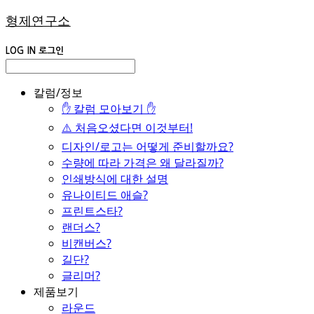
형제연구소
LOG IN
로그인
칼럼/정보
✋ 칼럼 모아보기 ✋
⚠️ 처음오셨다면 이것부터!
디자인/로고는 어떻게 준비할까요?
수량에 따라 가격은 왜 달라질까?
인쇄방식에 대한 설명
유나이티드 애슬?
프린트스타?
랜더스?
비캔버스?
길단?
글리머?
제품보기
라운드