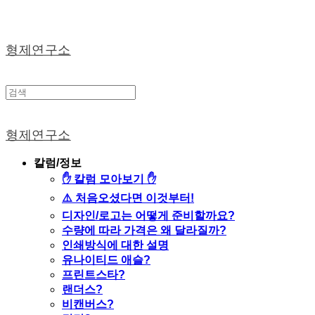
형제연구소
형제연구소
칼럼/정보
✋ 칼럼 모아보기 ✋
⚠️ 처음오셨다면 이것부터!
디자인/로고는 어떻게 준비할까요?
수량에 따라 가격은 왜 달라질까?
인쇄방식에 대한 설명
유나이티드 애슬?
프린트스타?
랜더스?
비캔버스?