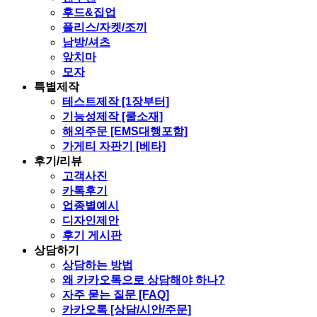
후드&집업
플리스/자켓/조끼
남방/셔츠
앞치마
모자
특별제작
테스트제작 [1장부터]
기능성제작 [쿨소재]
해외주문 [EMS대행포함]
가게티 자판기 [베타]
후기/리뷰
고객사진
카톡후기
업종별예시
디자인제안
후기 게시판
상담하기
상담하는 방법
왜 카카오톡으로 상담해야 하나?
자주 묻는 질문 [FAQ]
카카오톡 [상담/시안/주문]