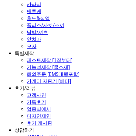
카라티
맨투맨
후드&집업
플리스/자켓/조끼
남방/셔츠
앞치마
모자
특별제작
테스트제작 [1장부터]
기능성제작 [쿨소재]
해외주문 [EMS대행포함]
가게티 자판기 [베타]
후기/리뷰
고객사진
카톡후기
업종별예시
디자인제안
후기 게시판
상담하기