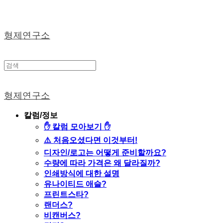
형제연구소
형제연구소
칼럼/정보
✋ 칼럼 모아보기 ✋
⚠️ 처음오셨다면 이것부터!
디자인/로고는 어떻게 준비할까요?
수량에 따라 가격은 왜 달라질까?
인쇄방식에 대한 설명
유나이티드 애슬?
프린트스타?
랜더스?
비캔버스?