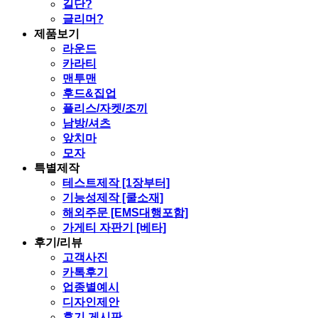
길단?
글리머?
제품보기
라운드
카라티
맨투맨
후드&집업
플리스/자켓/조끼
남방/셔츠
앞치마
모자
특별제작
테스트제작 [1장부터]
기능성제작 [쿨소재]
해외주문 [EMS대행포함]
가게티 자판기 [베타]
후기/리뷰
고객사진
카톡후기
업종별예시
디자인제안
후기 게시판