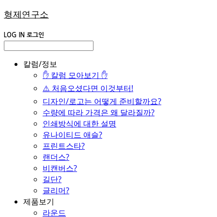
형제연구소
LOG IN
로그인
칼럼/정보
✋ 칼럼 모아보기 ✋
⚠️ 처음오셨다면 이것부터!
디자인/로고는 어떻게 준비할까요?
수량에 따라 가격은 왜 달라질까?
인쇄방식에 대한 설명
유나이티드 애슬?
프린트스타?
랜더스?
비캔버스?
길단?
글리머?
제품보기
라운드