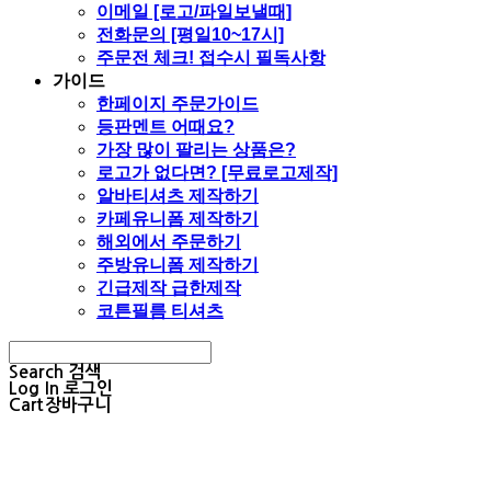
이메일 [로고/파일보낼때]
전화문의 [평일10~17시]
주문전 체크! 접수시 필독사항
가이드
한페이지 주문가이드
등판멘트 어때요?
가장 많이 팔리는 상품은?
로고가 없다면? [무료로고제작]
알바티셔츠 제작하기
카페유니폼 제작하기
해외에서 주문하기
주방유니폼 제작하기
긴급제작 급한제작
코튼필름 티셔츠
Search
검색
Log In
로그인
Cart
장바구니