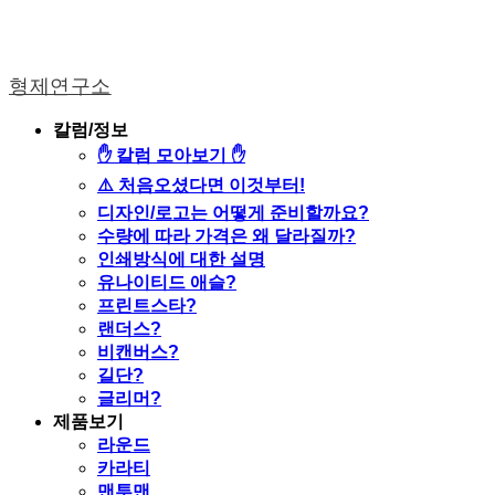
형제연구소
칼럼/정보
✋ 칼럼 모아보기 ✋
⚠️ 처음오셨다면 이것부터!
디자인/로고는 어떻게 준비할까요?
수량에 따라 가격은 왜 달라질까?
인쇄방식에 대한 설명
유나이티드 애슬?
프린트스타?
랜더스?
비캔버스?
길단?
글리머?
제품보기
라운드
카라티
맨투맨