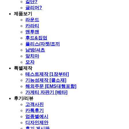
길단?
글리머?
제품보기
라운드
카라티
맨투맨
후드&집업
플리스/자켓/조끼
남방/셔츠
앞치마
모자
특별제작
테스트제작 [1장부터]
기능성제작 [쿨소재]
해외주문 [EMS대행포함]
가게티 자판기 [베타]
후기/리뷰
고객사진
카톡후기
업종별예시
디자인제안
후기 게시판