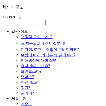
형제연구소
LOG IN
로그인
칼럼/정보
✋ 칼럼 모아보기 ✋
⚠️ 처음오셨다면 이것부터!
디자인/로고는 어떻게 준비할까요?
수량에 따라 가격은 왜 달라질까?
인쇄방식에 대한 설명
유나이티드 애슬?
프린트스타?
랜더스?
비캔버스?
길단?
글리머?
제품보기
라운드