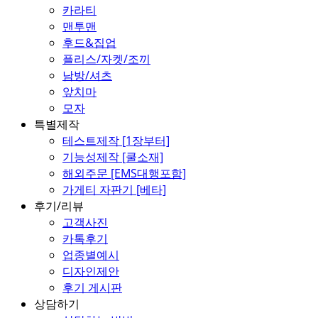
카라티
맨투맨
후드&집업
플리스/자켓/조끼
남방/셔츠
앞치마
모자
특별제작
테스트제작 [1장부터]
기능성제작 [쿨소재]
해외주문 [EMS대행포함]
가게티 자판기 [베타]
후기/리뷰
고객사진
카톡후기
업종별예시
디자인제안
후기 게시판
상담하기