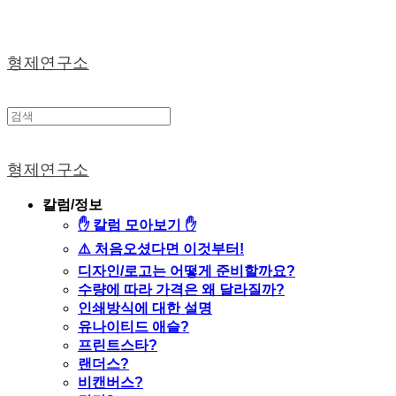
형제연구소
형제연구소
칼럼/정보
✋ 칼럼 모아보기 ✋
⚠️ 처음오셨다면 이것부터!
디자인/로고는 어떻게 준비할까요?
수량에 따라 가격은 왜 달라질까?
인쇄방식에 대한 설명
유나이티드 애슬?
프린트스타?
랜더스?
비캔버스?