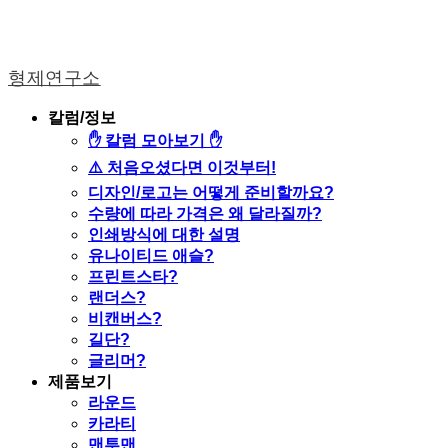
형제연구소
칼럼/정보
✋ 칼럼 모아보기 ✋
⚠️ 처음오셨다면 이것부터!
디자인/로고는 어떻게 준비할까요?
수량에 따라 가격은 왜 달라질까?
인쇄방식에 대한 설명
유나이티드 애슬?
프린트스타?
랜더스?
비캔버스?
길단?
글리머?
제품보기
라운드
카라티
맨투맨