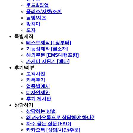
후드&집업
플리스/자켓/조끼
남방/셔츠
앞치마
모자
특별제작
테스트제작 [1장부터]
기능성제작 [쿨소재]
해외주문 [EMS대행포함]
가게티 자판기 [베타]
후기/리뷰
고객사진
카톡후기
업종별예시
디자인제안
후기 게시판
상담하기
상담하는 방법
왜 카카오톡으로 상담해야 하나?
자주 묻는 질문 [FAQ]
카카오톡 [상담/시안/주문]