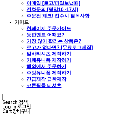
이메일 [로고/파일보낼때]
전화문의 [평일10~17시]
주문전 체크! 접수시 필독사항
가이드
한페이지 주문가이드
등판멘트 어때요?
가장 많이 팔리는 상품은?
로고가 없다면? [무료로고제작]
알바티셔츠 제작하기
카페유니폼 제작하기
해외에서 주문하기
주방유니폼 제작하기
긴급제작 급한제작
코튼필름 티셔츠
Search
검색
Log In
로그인
Cart
장바구니