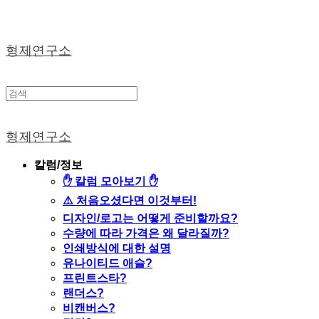
형제연구소
형제연구소
칼럼/정보
✋ 칼럼 모아보기 ✋
⚠️ 처음오셨다면 이것부터!
디자인/로고는 어떻게 준비할까요?
수량에 따라 가격은 왜 달라질까?
인쇄방식에 대한 설명
유나이티드 애슬?
프린트스타?
랜더스?
비캔버스?