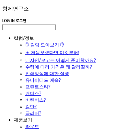
형제연구소
LOG IN
로그인
칼럼/정보
✋ 칼럼 모아보기 ✋
⚠️ 처음오셨다면 이것부터!
디자인/로고는 어떻게 준비할까요?
수량에 따라 가격은 왜 달라질까?
인쇄방식에 대한 설명
유나이티드 애슬?
프린트스타?
랜더스?
비캔버스?
길단?
글리머?
제품보기
라운드