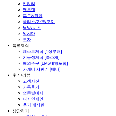
카라티
맨투맨
후드&집업
플리스/자켓/조끼
남방/셔츠
앞치마
모자
특별제작
테스트제작 [1장부터]
기능성제작 [쿨소재]
해외주문 [EMS대행포함]
가게티 자판기 [베타]
후기/리뷰
고객사진
카톡후기
업종별예시
디자인제안
후기 게시판
상담하기