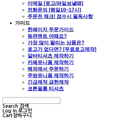
이메일 [로고/파일보낼때]
전화문의 [평일10~17시]
주문전 체크! 접수시 필독사항
가이드
한페이지 주문가이드
등판멘트 어때요?
가장 많이 팔리는 상품은?
로고가 없다면? [무료로고제작]
알바티셔츠 제작하기
카페유니폼 제작하기
해외에서 주문하기
주방유니폼 제작하기
긴급제작 급한제작
코튼필름 티셔츠
Search
검색
Log In
로그인
Cart
장바구니