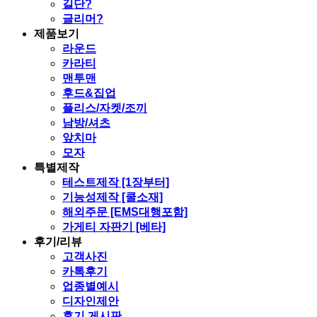
길단?
글리머?
제품보기
라운드
카라티
맨투맨
후드&집업
플리스/자켓/조끼
남방/셔츠
앞치마
모자
특별제작
테스트제작 [1장부터]
기능성제작 [쿨소재]
해외주문 [EMS대행포함]
가게티 자판기 [베타]
후기/리뷰
고객사진
카톡후기
업종별예시
디자인제안
후기 게시판