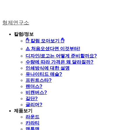
형제연구소
칼럼/정보
✋ 칼럼 모아보기 ✋
⚠️ 처음오셨다면 이것부터!
디자인/로고는 어떻게 준비할까요?
수량에 따라 가격은 왜 달라질까?
인쇄방식에 대한 설명
유나이티드 애슬?
프린트스타?
랜더스?
비캔버스?
길단?
글리머?
제품보기
라운드
카라티
맨투맨