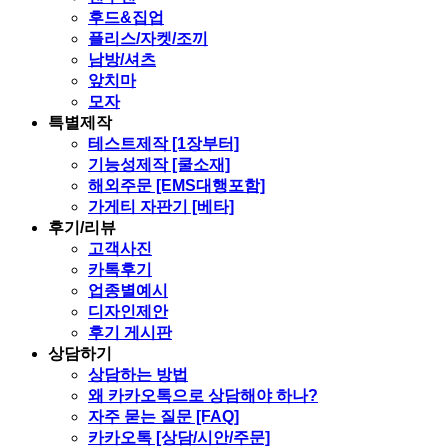
후드&집업
플리스/자켓/조끼
남방/셔츠
앞치마
모자
특별제작
테스트제작 [1장부터]
기능성제작 [쿨소재]
해외주문 [EMS대행포함]
가게티 자판기 [베타]
후기/리뷰
고객사진
카톡후기
업종별예시
디자인제안
후기 게시판
상담하기
상담하는 방법
왜 카카오톡으로 상담해야 하나?
자주 묻는 질문 [FAQ]
카카오톡 [상담/시안/주문]