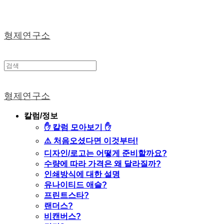
형제연구소
형제연구소
칼럼/정보
✋ 칼럼 모아보기 ✋
⚠️ 처음오셨다면 이것부터!
디자인/로고는 어떻게 준비할까요?
수량에 따라 가격은 왜 달라질까?
인쇄방식에 대한 설명
유나이티드 애슬?
프린트스타?
랜더스?
비캔버스?