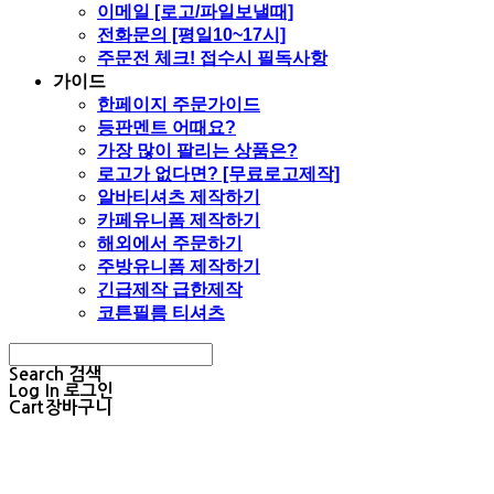
이메일 [로고/파일보낼때]
전화문의 [평일10~17시]
주문전 체크! 접수시 필독사항
가이드
한페이지 주문가이드
등판멘트 어때요?
가장 많이 팔리는 상품은?
로고가 없다면? [무료로고제작]
알바티셔츠 제작하기
카페유니폼 제작하기
해외에서 주문하기
주방유니폼 제작하기
긴급제작 급한제작
코튼필름 티셔츠
Search
검색
Log In
로그인
Cart
장바구니