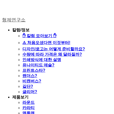
형제연구소
칼럼/정보
✋ 칼럼 모아보기 ✋
⚠️ 처음오셨다면 이것부터!
디자인/로고는 어떻게 준비할까요?
수량에 따라 가격은 왜 달라질까?
인쇄방식에 대한 설명
유나이티드 애슬?
프린트스타?
랜더스?
비캔버스?
길단?
글리머?
제품보기
라운드
카라티
맨투맨