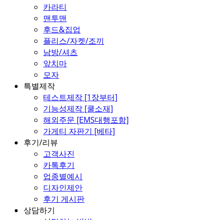
카라티
맨투맨
후드&집업
플리스/자켓/조끼
남방/셔츠
앞치마
모자
특별제작
테스트제작 [1장부터]
기능성제작 [쿨소재]
해외주문 [EMS대행포함]
가게티 자판기 [베타]
후기/리뷰
고객사진
카톡후기
업종별예시
디자인제안
후기 게시판
상담하기