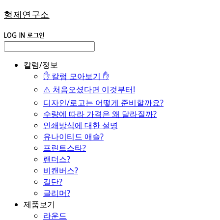
형제연구소
LOG IN
로그인
칼럼/정보
✋ 칼럼 모아보기 ✋
⚠️ 처음오셨다면 이것부터!
디자인/로고는 어떻게 준비할까요?
수량에 따라 가격은 왜 달라질까?
인쇄방식에 대한 설명
유나이티드 애슬?
프린트스타?
랜더스?
비캔버스?
길단?
글리머?
제품보기
라운드