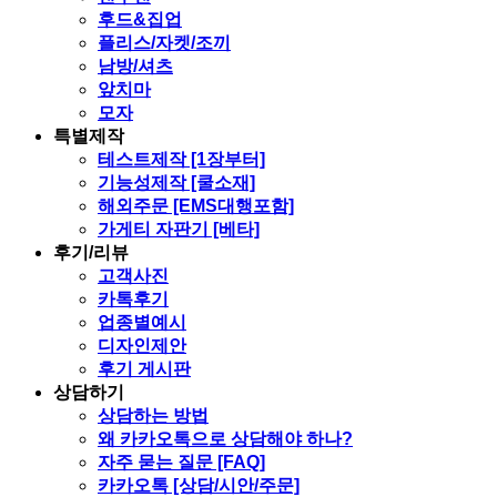
후드&집업
플리스/자켓/조끼
남방/셔츠
앞치마
모자
특별제작
테스트제작 [1장부터]
기능성제작 [쿨소재]
해외주문 [EMS대행포함]
가게티 자판기 [베타]
후기/리뷰
고객사진
카톡후기
업종별예시
디자인제안
후기 게시판
상담하기
상담하는 방법
왜 카카오톡으로 상담해야 하나?
자주 묻는 질문 [FAQ]
카카오톡 [상담/시안/주문]