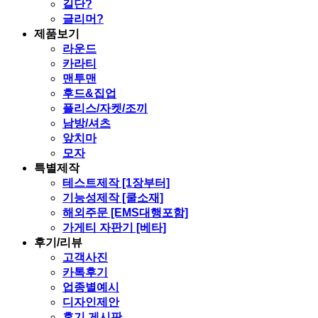
길단?
글리머?
제품보기
라운드
카라티
맨투맨
후드&집업
플리스/자켓/조끼
남방/셔츠
앞치마
모자
특별제작
테스트제작 [1장부터]
기능성제작 [쿨소재]
해외주문 [EMS대행포함]
가게티 자판기 [베타]
후기/리뷰
고객사진
카톡후기
업종별예시
디자인제안
후기 게시판