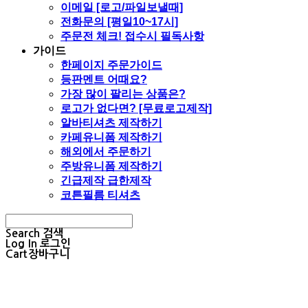
이메일 [로고/파일보낼때]
전화문의 [평일10~17시]
주문전 체크! 접수시 필독사항
가이드
한페이지 주문가이드
등판멘트 어때요?
가장 많이 팔리는 상품은?
로고가 없다면? [무료로고제작]
알바티셔츠 제작하기
카페유니폼 제작하기
해외에서 주문하기
주방유니폼 제작하기
긴급제작 급한제작
코튼필름 티셔츠
Search
검색
Log In
로그인
Cart
장바구니