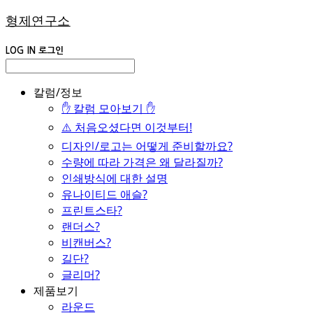
형제연구소
LOG IN
로그인
칼럼/정보
✋ 칼럼 모아보기 ✋
⚠️ 처음오셨다면 이것부터!
디자인/로고는 어떻게 준비할까요?
수량에 따라 가격은 왜 달라질까?
인쇄방식에 대한 설명
유나이티드 애슬?
프린트스타?
랜더스?
비캔버스?
길단?
글리머?
제품보기
라운드