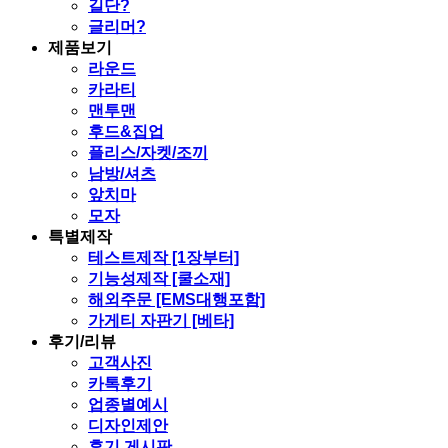
길단?
글리머?
제품보기
라운드
카라티
맨투맨
후드&집업
플리스/자켓/조끼
남방/셔츠
앞치마
모자
특별제작
테스트제작 [1장부터]
기능성제작 [쿨소재]
해외주문 [EMS대행포함]
가게티 자판기 [베타]
후기/리뷰
고객사진
카톡후기
업종별예시
디자인제안
후기 게시판