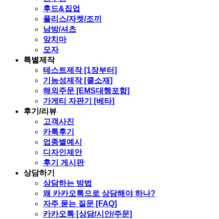
후드&집업
플리스/자켓/조끼
남방/셔츠
앞치마
모자
특별제작
테스트제작 [1장부터]
기능성제작 [쿨소재]
해외주문 [EMS대행포함]
가게티 자판기 [베타]
후기/리뷰
고객사진
카톡후기
업종별예시
디자인제안
후기 게시판
상담하기
상담하는 방법
왜 카카오톡으로 상담해야 하나?
자주 묻는 질문 [FAQ]
카카오톡 [상담/시안/주문]