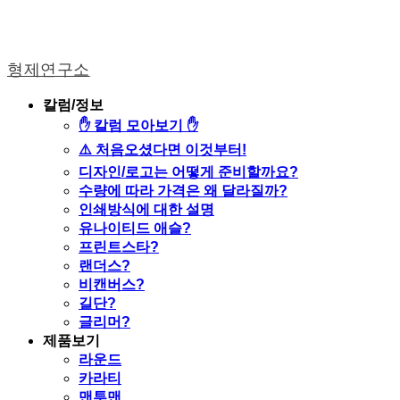
형제연구소
칼럼/정보
✋ 칼럼 모아보기 ✋
⚠️ 처음오셨다면 이것부터!
디자인/로고는 어떻게 준비할까요?
수량에 따라 가격은 왜 달라질까?
인쇄방식에 대한 설명
유나이티드 애슬?
프린트스타?
랜더스?
비캔버스?
길단?
글리머?
제품보기
라운드
카라티
맨투맨