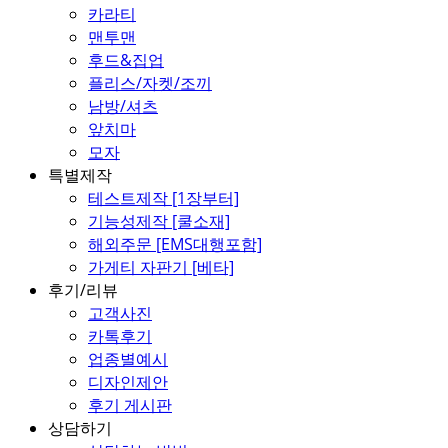
카라티
맨투맨
후드&집업
플리스/자켓/조끼
남방/셔츠
앞치마
모자
특별제작
테스트제작 [1장부터]
기능성제작 [쿨소재]
해외주문 [EMS대행포함]
가게티 자판기 [베타]
후기/리뷰
고객사진
카톡후기
업종별예시
디자인제안
후기 게시판
상담하기