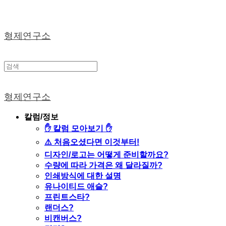
형제연구소
형제연구소
칼럼/정보
✋ 칼럼 모아보기 ✋
⚠️ 처음오셨다면 이것부터!
디자인/로고는 어떻게 준비할까요?
수량에 따라 가격은 왜 달라질까?
인쇄방식에 대한 설명
유나이티드 애슬?
프린트스타?
랜더스?
비캔버스?