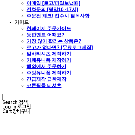
이메일 [로고/파일보낼때]
전화문의 [평일10~17시]
주문전 체크! 접수시 필독사항
가이드
한페이지 주문가이드
등판멘트 어때요?
가장 많이 팔리는 상품은?
로고가 없다면? [무료로고제작]
알바티셔츠 제작하기
카페유니폼 제작하기
해외에서 주문하기
주방유니폼 제작하기
긴급제작 급한제작
코튼필름 티셔츠
Search
검색
Log In
로그인
Cart
장바구니