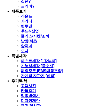
길단?
글리머?
제품보기
라운드
카라티
맨투맨
후드&집업
플리스/자켓/조끼
남방/셔츠
앞치마
모자
특별제작
테스트제작 [1장부터]
기능성제작 [쿨소재]
해외주문 [EMS대행포함]
가게티 자판기 [베타]
후기/리뷰
고객사진
카톡후기
업종별예시
디자인제안
후기 게시판