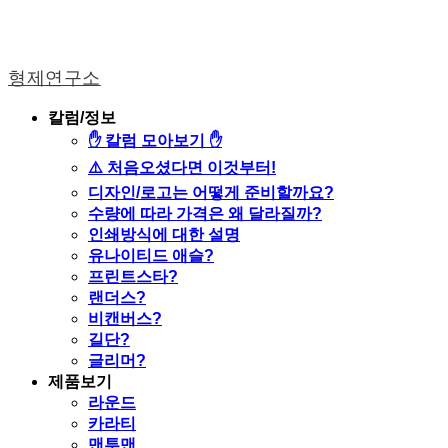
형제연구소
칼럼/정보
✋ 칼럼 모아보기 ✋
⚠️ 처음오셨다면 이것부터!
디자인/로고는 어떻게 준비할까요?
수량에 따라 가격은 왜 달라질까?
인쇄방식에 대한 설명
유나이티드 애슬?
프린트스타?
랜더스?
비캔버스?
길단?
글리머?
제품보기
라운드
카라티
맨투맨