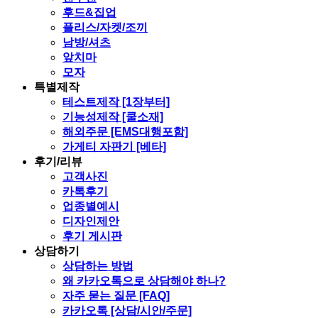
후드&집업
플리스/자켓/조끼
남방/셔츠
앞치마
모자
특별제작
테스트제작 [1장부터]
기능성제작 [쿨소재]
해외주문 [EMS대행포함]
가게티 자판기 [베타]
후기/리뷰
고객사진
카톡후기
업종별예시
디자인제안
후기 게시판
상담하기
상담하는 방법
왜 카카오톡으로 상담해야 하나?
자주 묻는 질문 [FAQ]
카카오톡 [상담/시안/주문]