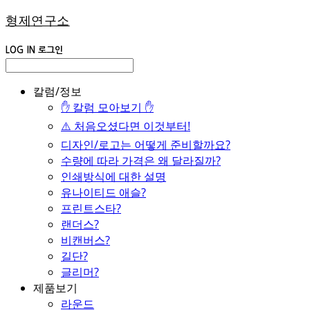
형제연구소
LOG IN
로그인
칼럼/정보
✋ 칼럼 모아보기 ✋
⚠️ 처음오셨다면 이것부터!
디자인/로고는 어떻게 준비할까요?
수량에 따라 가격은 왜 달라질까?
인쇄방식에 대한 설명
유나이티드 애슬?
프린트스타?
랜더스?
비캔버스?
길단?
글리머?
제품보기
라운드