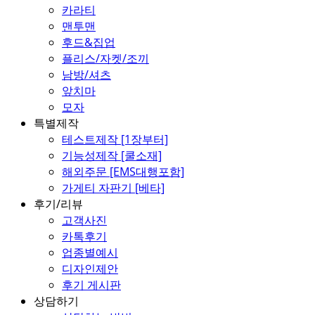
카라티
맨투맨
후드&집업
플리스/자켓/조끼
남방/셔츠
앞치마
모자
특별제작
테스트제작 [1장부터]
기능성제작 [쿨소재]
해외주문 [EMS대행포함]
가게티 자판기 [베타]
후기/리뷰
고객사진
카톡후기
업종별예시
디자인제안
후기 게시판
상담하기