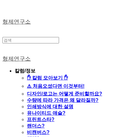
형제연구소
형제연구소
칼럼/정보
✋ 칼럼 모아보기 ✋
⚠️ 처음오셨다면 이것부터!
디자인/로고는 어떻게 준비할까요?
수량에 따라 가격은 왜 달라질까?
인쇄방식에 대한 설명
유나이티드 애슬?
프린트스타?
랜더스?
비캔버스?