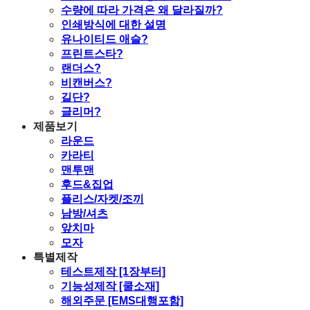
수량에 따라 가격은 왜 달라질까?
인쇄방식에 대한 설명
유나이티드 애슬?
프린트스타?
랜더스?
비캔버스?
길단?
글리머?
제품보기
라운드
카라티
맨투맨
후드&집업
플리스/자켓/조끼
남방/셔츠
앞치마
모자
특별제작
테스트제작 [1장부터]
기능성제작 [쿨소재]
해외주문 [EMS대행포함]