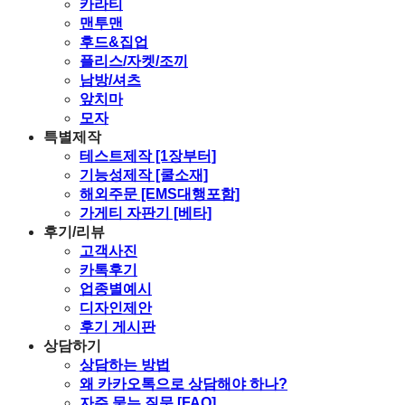
카라티
맨투맨
후드&집업
플리스/자켓/조끼
남방/셔츠
앞치마
모자
특별제작
테스트제작 [1장부터]
기능성제작 [쿨소재]
해외주문 [EMS대행포함]
가게티 자판기 [베타]
후기/리뷰
고객사진
카톡후기
업종별예시
디자인제안
후기 게시판
상담하기
상담하는 방법
왜 카카오톡으로 상담해야 하나?
자주 묻는 질문 [FAQ]