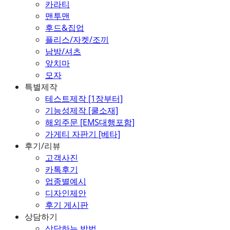
카라티
맨투맨
후드&집업
플리스/자켓/조끼
남방/셔츠
앞치마
모자
특별제작
테스트제작 [1장부터]
기능성제작 [쿨소재]
해외주문 [EMS대행포함]
가게티 자판기 [베타]
후기/리뷰
고객사진
카톡후기
업종별예시
디자인제안
후기 게시판
상담하기
상담하는 방법