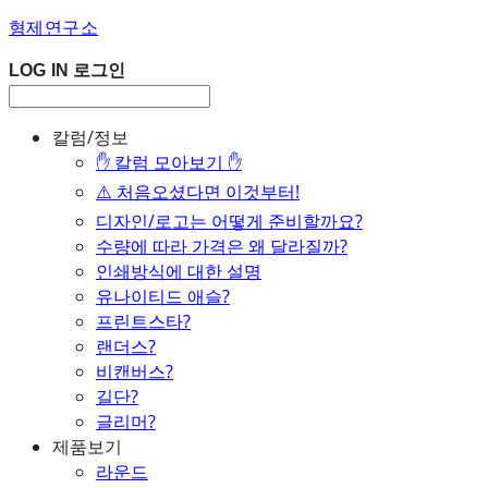
형제연구소
LOG IN
로그인
칼럼/정보
✋ 칼럼 모아보기 ✋
⚠️ 처음오셨다면 이것부터!
디자인/로고는 어떻게 준비할까요?
수량에 따라 가격은 왜 달라질까?
인쇄방식에 대한 설명
유나이티드 애슬?
프린트스타?
랜더스?
비캔버스?
길단?
글리머?
제품보기
라운드