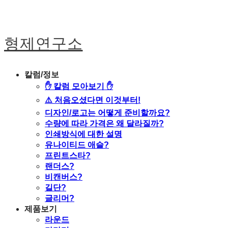
형제연구소
칼럼/정보
✋ 칼럼 모아보기 ✋
⚠️ 처음오셨다면 이것부터!
디자인/로고는 어떻게 준비할까요?
수량에 따라 가격은 왜 달라질까?
인쇄방식에 대한 설명
유나이티드 애슬?
프린트스타?
랜더스?
비캔버스?
길단?
글리머?
제품보기
라운드