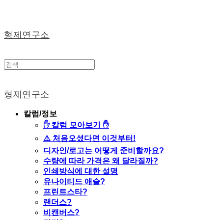
형제연구소
형제연구소
칼럼/정보
✋ 칼럼 모아보기 ✋
⚠️ 처음오셨다면 이것부터!
디자인/로고는 어떻게 준비할까요?
수량에 따라 가격은 왜 달라질까?
인쇄방식에 대한 설명
유나이티드 애슬?
프린트스타?
랜더스?
비캔버스?