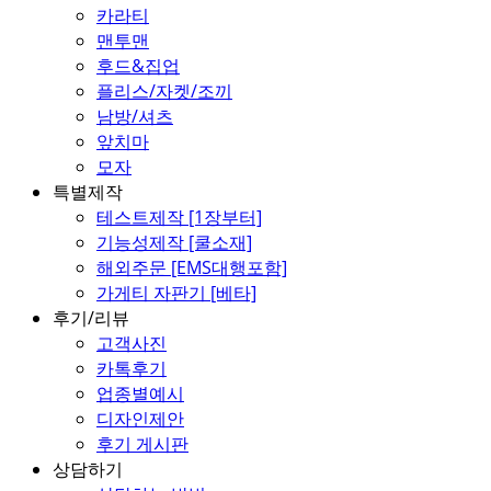
카라티
맨투맨
후드&집업
플리스/자켓/조끼
남방/셔츠
앞치마
모자
특별제작
테스트제작 [1장부터]
기능성제작 [쿨소재]
해외주문 [EMS대행포함]
가게티 자판기 [베타]
후기/리뷰
고객사진
카톡후기
업종별예시
디자인제안
후기 게시판
상담하기