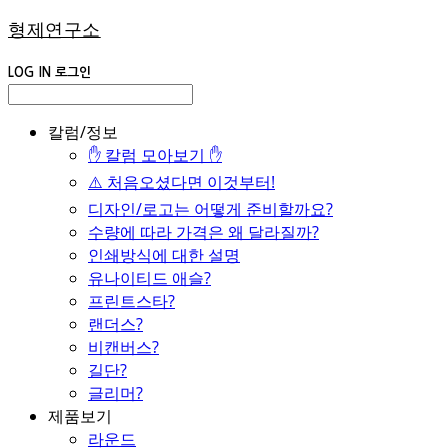
형제연구소
LOG IN
로그인
칼럼/정보
✋ 칼럼 모아보기 ✋
⚠️ 처음오셨다면 이것부터!
디자인/로고는 어떻게 준비할까요?
수량에 따라 가격은 왜 달라질까?
인쇄방식에 대한 설명
유나이티드 애슬?
프린트스타?
랜더스?
비캔버스?
길단?
글리머?
제품보기
라운드