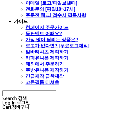
이메일 [로고/파일보낼때]
전화문의 [평일10~17시]
주문전 체크! 접수시 필독사항
가이드
한페이지 주문가이드
등판멘트 어때요?
가장 많이 팔리는 상품은?
로고가 없다면? [무료로고제작]
알바티셔츠 제작하기
카페유니폼 제작하기
해외에서 주문하기
주방유니폼 제작하기
긴급제작 급한제작
코튼필름 티셔츠
Search
검색
Log In
로그인
Cart
장바구니