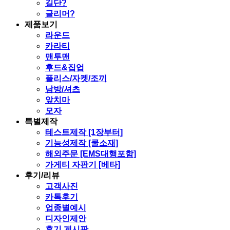
길단?
글리머?
제품보기
라운드
카라티
맨투맨
후드&집업
플리스/자켓/조끼
남방/셔츠
앞치마
모자
특별제작
테스트제작 [1장부터]
기능성제작 [쿨소재]
해외주문 [EMS대행포함]
가게티 자판기 [베타]
후기/리뷰
고객사진
카톡후기
업종별예시
디자인제안
후기 게시판