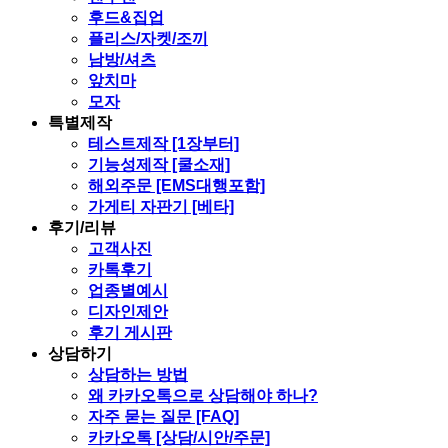
후드&집업
플리스/자켓/조끼
남방/셔츠
앞치마
모자
특별제작
테스트제작 [1장부터]
기능성제작 [쿨소재]
해외주문 [EMS대행포함]
가게티 자판기 [베타]
후기/리뷰
고객사진
카톡후기
업종별예시
디자인제안
후기 게시판
상담하기
상담하는 방법
왜 카카오톡으로 상담해야 하나?
자주 묻는 질문 [FAQ]
카카오톡 [상담/시안/주문]