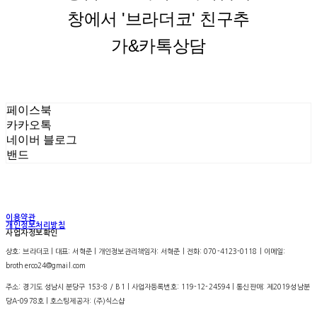
창에서 '브라더코' 친구추
가&카톡상담
페이스북
카카오톡
네이버 블로그
밴드
이용약관
개인정보처리방침
사업자정보확인
상호: 브라더코 | 대표: 서혁준 | 개인정보관리책임자: 서혁준 | 전화: 070-4123-0118 | 이메일:
brotherco24@gmail.com
주소: 경기도 성남시 분당구 153-8 / B1 | 사업자등록번호:
119-12-24594
| 통신판매:
제2019성남분
당A-0978호
| 호스팅제공자: (주)식스샵