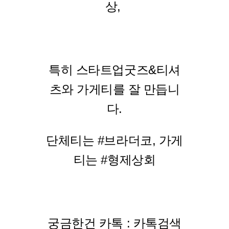
상,
특히 스타트업굿즈&티셔
츠와 가게티를 잘 만듭니
다.
단체티는 #브라더코, 가게
티는 #형제상회
궁금한건 카톡 : 카톡검색