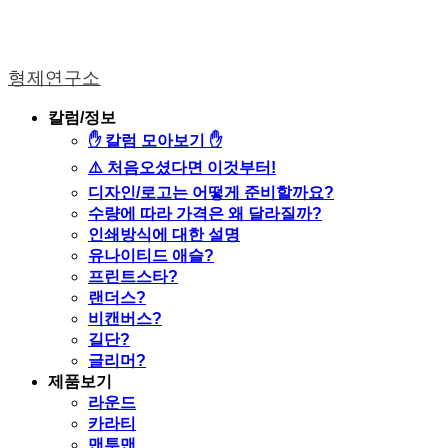
형제연구소
칼럼/정보
✋ 칼럼 모아보기 ✋
⚠️ 처음오셨다면 이것부터!
디자인/로고는 어떻게 준비할까요?
수량에 따라 가격은 왜 달라질까?
인쇄방식에 대한 설명
유나이티드 애슬?
프린트스타?
랜더스?
비캔버스?
길단?
글리머?
제품보기
라운드
카라티
맨투맨