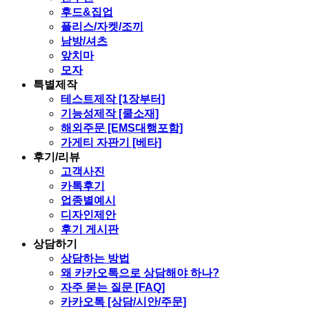
후드&집업
플리스/자켓/조끼
남방/셔츠
앞치마
모자
특별제작
테스트제작 [1장부터]
기능성제작 [쿨소재]
해외주문 [EMS대행포함]
가게티 자판기 [베타]
후기/리뷰
고객사진
카톡후기
업종별예시
디자인제안
후기 게시판
상담하기
상담하는 방법
왜 카카오톡으로 상담해야 하나?
자주 묻는 질문 [FAQ]
카카오톡 [상담/시안/주문]