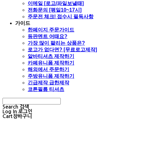
이메일 [로고/파일보낼때]
전화문의 [평일10~17시]
주문전 체크! 접수시 필독사항
가이드
한페이지 주문가이드
등판멘트 어때요?
가장 많이 팔리는 상품은?
로고가 없다면? [무료로고제작]
알바티셔츠 제작하기
카페유니폼 제작하기
해외에서 주문하기
주방유니폼 제작하기
긴급제작 급한제작
코튼필름 티셔츠
Search
검색
Log In
로그인
Cart
장바구니