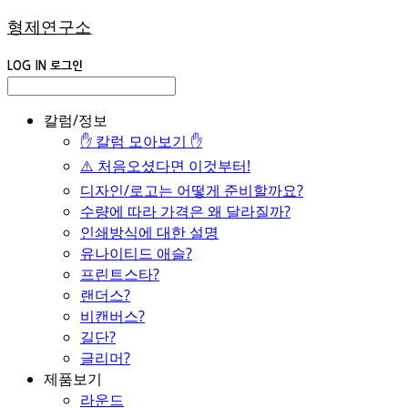
형제연구소
LOG IN
로그인
칼럼/정보
✋ 칼럼 모아보기 ✋
⚠️ 처음오셨다면 이것부터!
디자인/로고는 어떻게 준비할까요?
수량에 따라 가격은 왜 달라질까?
인쇄방식에 대한 설명
유나이티드 애슬?
프린트스타?
랜더스?
비캔버스?
길단?
글리머?
제품보기
라운드