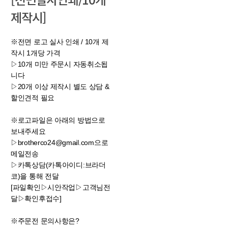
제작시]
※전면 로고 실사 인쇄 / 10개 제
작시 1개당 가격
▷10개 미만 주문시 자동취소됩
니다​​​​​​​
▷20개 이상 제작시 별도 상담 &
할인견적 필요
※로고파일은 아래의 방법으로
보내주세요
▷brotherco24@gmail.com으로
메일전송
▷카톡상담(카톡아이디:브라더
코)을 통해 전달
[파일확인▷시안작업▷고객님전
달▷확인후접수]
※주문전 문의사항은?