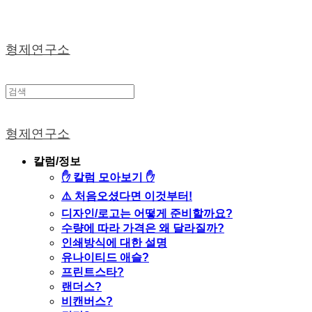
형제연구소
형제연구소
칼럼/정보
✋ 칼럼 모아보기 ✋
⚠️ 처음오셨다면 이것부터!
디자인/로고는 어떻게 준비할까요?
수량에 따라 가격은 왜 달라질까?
인쇄방식에 대한 설명
유나이티드 애슬?
프린트스타?
랜더스?
비캔버스?