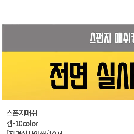
스폰지매쉬
캡-10color
[전면실사인쇄/10개