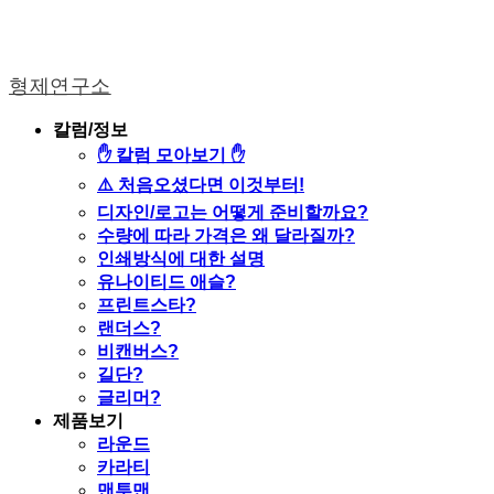
형제연구소
칼럼/정보
✋ 칼럼 모아보기 ✋
⚠️ 처음오셨다면 이것부터!
디자인/로고는 어떻게 준비할까요?
수량에 따라 가격은 왜 달라질까?
인쇄방식에 대한 설명
유나이티드 애슬?
프린트스타?
랜더스?
비캔버스?
길단?
글리머?
제품보기
라운드
카라티
맨투맨