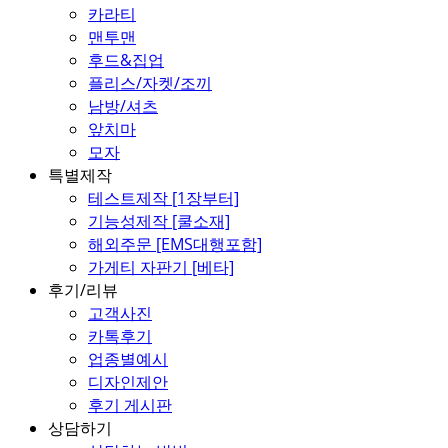
카라티
맨투맨
후드&집업
플리스/자켓/조끼
남방/셔츠
앞치마
모자
특별제작
테스트제작 [1장부터]
기능성제작 [쿨소재]
해외주문 [EMS대행포함]
가게티 자판기 [베타]
후기/리뷰
고객사진
카톡후기
업종별예시
디자인제안
후기 게시판
상담하기