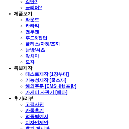
길단?
글리머?
제품보기
라운드
카라티
맨투맨
후드&집업
플리스/자켓/조끼
남방/셔츠
앞치마
모자
특별제작
테스트제작 [1장부터]
기능성제작 [쿨소재]
해외주문 [EMS대행포함]
가게티 자판기 [베타]
후기/리뷰
고객사진
카톡후기
업종별예시
디자인제안
후기 게시판